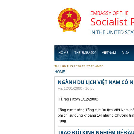
Skip to main content
EMBASSY OF THE
Socialist
IN THE UNITED STA
HOME
THE EMBASSY
VIETNAM
VISA
THU, 06 AUG 2026 23:52:26 -0400
BUSINESS
YOU ARE HERE
HOME
NGÀNH DU LỊCH VIỆT NAM CÓ N
Fri, 12/01/2000 - 10:55
Hà Nội (Ttxvn 1/12/2000)
Tổng cục trưởng Tổng cục Du lịch Việt Nam, bà
phí chỉ sử dụng khoảng 1/4 nhưng Chương trìn
trọng.
TRAO ĐỔI KINH NGHIỆM ĐỂ ĐẦU