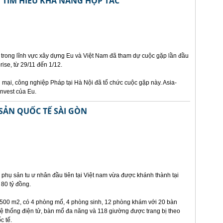
 TÌM HIỂU KHẢ NĂNG HỢP TÁC
 trong lĩnh vực xây dựng Eu và Việt Nam đã tham dự cuộc gặp lần đầu
prise, từ 29/11 đến 1/12.
mại, công nghiệp Pháp tại Hà Nội đã tổ chức cuộc gặp này. Asia-
invest của Eu.
SẢN QUỐC TẾ SÀI GÒN
phụ sản tu ư nhân đầu tiên tại Việt nam vừa được khánh thành tại
80 tỷ đồng.
8.500 m2, có 4 phòng mổ, 4 phòng sinh, 12 phòng khám với 20 bàn
ệ thống điện tử, bàn mổ đa năng và 118 giường được trang bị theo
c tế.