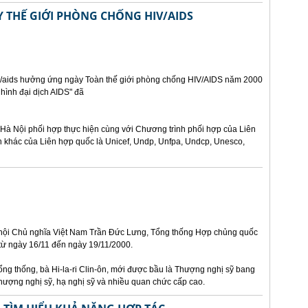
THẾ GIỚI PHÒNG CHỐNG HIV/AIDS
iv/aids hưởng ứng ngày Toàn thế giới phòng chống HIV/AIDS năm 2000
 hình đại dịch AIDS" đã
Hà Nội phối hợp thực hiện cùng với Chương trình phối hợp của Liên
n khác của Liên hợp quốc là Unicef, Undp, Unfpa, Undcp, Unesco,
 hội Chủ nghĩa Việt Nam Trần Đức Lưng, Tổng thống Hợp chủng quốc
 từ ngày 16/11 đến ngày 19/11/2000.
ng thống, bà Hi-la-ri Clin-ôn, mới được bầu là Thượng nghị sỹ bang
thượng nghị sỹ, hạ nghị sỹ và nhiều quan chức cấp cao.