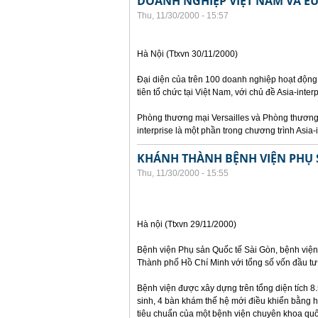
DOANH NGHIỆP VIỆT NAM VÀ EU
Thu, 11/30/2000 - 15:57
Hà Nội (Ttxvn 30/11/2000)
Đại diện của trên 100 doanh nghiệp hoạt động
tiên tổ chức tại Việt Nam, với chủ đề Asia-inter
Phòng thương mại Versailles và Phòng thương 
interprise là một phần trong chương trình Asia-
KHÁNH THÀNH BỆNH VIỆN PHỤ 
Thu, 11/30/2000 - 15:55
Hà nội (Ttxvn 29/11/2000)
Bệnh viện Phụ sản Quốc tế Sài Gòn, bệnh viện 
Thành phố Hồ Chí Minh với tổng số vốn đầu tư 
Bệnh viện được xây dựng trên tổng diện tích 
sinh, 4 bàn khám thế hệ mới điều khiển bằng h
tiêu chuẩn của một bệnh viện chuyên khoa quố