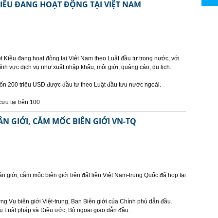
KIỀU ĐANG HOẠT ĐỘNG TẠI VIỆT NAM
 Kiều đang hoạt động tại Việt Nam theo Luật đầu tư trong nước, với
ĩnh vực dịch vụ như xuất nhập khẩu, môi giới, quảng cáo, du lịch.
vốn 200 triệu USD được đầu tư theo Luật đầu tưu nước ngoài.
ưu tại trên 100
N GIỚI, CẮM MỐC BIÊN GIỚI VN-TQ
n giới, cắm mốc biên giới trên đất liền Việt Nam-trung Quốc đã họp tại
g Vụ biên giới Việt-trung, Ban Biên giới của Chính phủ dẫn đầu.
 Luật pháp và Điều ước, Bộ ngọai giao dẫn đầu.