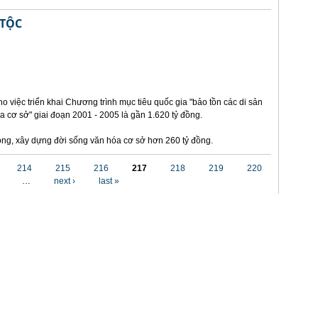
 TỘC
o việc triển khai Chương trình mục tiêu quốc gia "bảo tồn các di sản
a cơ sở" giai đoạn 2001 - 2005 là gần 1.620 tỷ đồng.
 đồng, xây dựng đời sống văn hóa cơ sở hơn 260 tỷ đồng.
214
215
216
217
218
219
220
…
next ›
last »