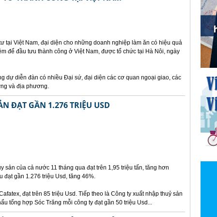
ư tại Việt Nam, đại diện cho những doanh nghiệp làm ăn có hiệu quả
iệm để đầu tưu thành công ở Việt Nam, được tổ chức tại Hà Nôi, ngày
 dự diễn đàn có nhiều Đại sứ, đại diện các cơ quan ngoại giao, các
ơng và địa phương.
N ĐẠT GẦN 1.276 TRIỆU USD
 sản của cả nước 11 tháng qua đạt trên 1,95 triệu tấn, tăng hơn
 đạt gần 1.276 triệu Usd, tăng 46%.
Cafatex, đạt trên 85 triệu Usd. Tiếp theo là Công ty xuất nhập thuỷ sản
u tổng hợp Sóc Trăng mỗi công ty đạt gần 50 triệu Usd...