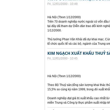
Fri, 12/01/2000 - 10:49
Hà Nội (Ttxvn 1/12/2000)
Trên 70 doanh nghiệp nước ngoài có vốn đầu t
tại đây đã tham dự Diễn đàn trao đổi kinh ngh
1/12/2000.
Thủ tướng Phan Văn Khải đã dự khai mạc. Cùng
tổ chức quốc tế và các bộ, ngành của Trung ư
KIM NGẠCH XUẤT KHẨU THUỶ SẢ
Fri, 12/01/2000 - 10:45
Hà Nội (Ttxvn 1/12/2000)
Theo Bộ Thuỷ sản,tổng sản lượng khai thác thủy
15,5% so cùng kỳ năm 1999, trong đó xuất khẩu
Doanh nghiệp đạt giá trị xuất khẩu cao nhất là 
miền Trung và Công ty thực phẩm xuất nhập khẩ