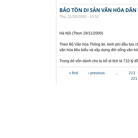
BẢO TỒN DI SẢN VĂN HÓA DÂN
Thu, 11/30/2000 - 15:52
Hà Nội (Ttxvn 29/11/2000)
Theo Bộ Văn hóa Thông tin, kinh phí đầu tưu ch
văn hóa tiêu biểu và xây dựng đời sống văn hó
Trong đó vốn dành cho tu bổ di tích là 710 tỷ
Pages
« first
‹ previous
…
213
221