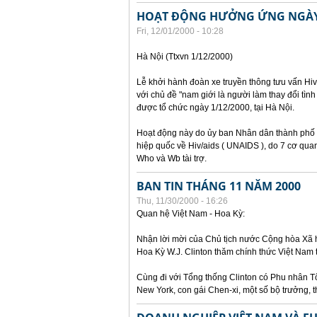
HOẠT ĐỘNG HƯỞNG ỨNG NGÀY 
Fri, 12/01/2000 - 10:28
Hà Nội (Ttxvn 1/12/2000)
Lễ khởi hành đoàn xe truyền thông tưu vấn H
với chủ đề "nam giới là người làm thay đổi tình
được tổ chức ngày 1/12/2000, tại Hà Nội.
Hoạt động này do ủy ban Nhân dân thành phố 
hiệp quốc về Hiv/aids ( UNAIDS ), do 7 cơ qua
Who và Wb tài trợ.
BAN TIN THÁNG 11 NĂM 2000
Thu, 11/30/2000 - 16:26
Quan hệ Việt Nam - Hoa Kỳ:
Nhận lời mời của Chủ tịch nước Cộng hòa Xã
Hoa Kỳ W.J. Clinton thăm chính thức Việt Nam
Cùng đi với Tổng thống Clinton có Phu nhân Tổ
New York, con gái Chen-xi, một số bộ trưởng, 