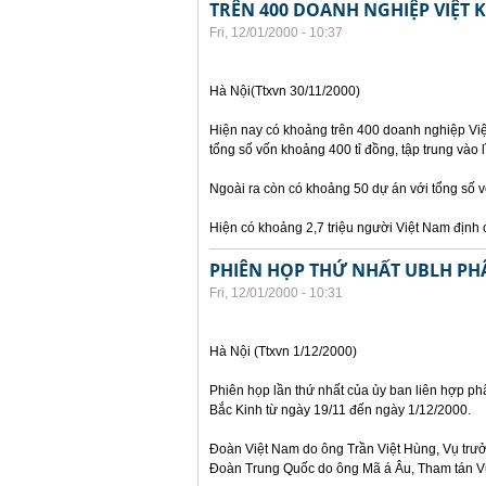
TRÊN 400 DOANH NGHIỆP VIỆT 
Fri, 12/01/2000 - 10:37
Hà Nội(Ttxvn 30/11/2000)
Hiện nay có khoảng trên 400 doanh nghiệp Việt
tổng số vốn khoảng 400 tỉ đồng, tập trung vào l
Ngoài ra còn có khoảng 50 dự án với tổng số 
Hiện có khoảng 2,7 triệu người Việt Nam định c
PHIÊN HỌP THỨ NHẤT UBLH PHÂ
Fri, 12/01/2000 - 10:31
Hà Nội (Ttxvn 1/12/2000)
Phiên họp lần thứ nhất của ủy ban liên hợp phâ
Bắc Kinh từ ngày 19/11 đến ngày 1/12/2000.
Đoàn Việt Nam do ông Trần Việt Hùng, Vụ trưởn
Đoàn Trung Quốc do ông Mã á Âu, Tham tán Vụ