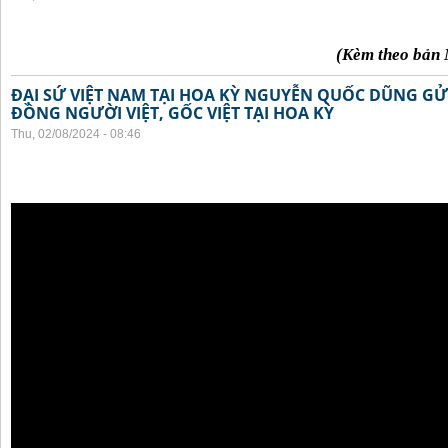
(Kèm theo bản 
ĐẠI SỨ VIỆT NAM TẠI HOA KỲ NGUYỄN QUỐC DŨNG GỬI
ĐỒNG NGƯỜI VIỆT, GỐC VIỆT TẠI HOA KỲ
Thu, 02/08/2024 - 08:46