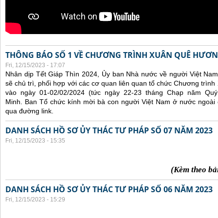
THÔNG BÁO SỐ 1 VỀ CHƯƠNG TRÌNH XUÂN QUÊ HƯƠN
Fri, 12/15/2023 - 17:07
Nhân dịp Tết Giáp Thìn 2024, Ủy ban Nhà nước về người Việt Nam
sẽ chủ trì, phối hợp với các cơ quan liên quan tổ chức Chương trì
vào ngày 01-02/02/2024 (tức ngày 22-23 tháng Chạp năm Qu
Minh. Ban Tổ chức kính mời bà con người Việt Nam ở nước ngoài
qua đường link.
DANH SÁCH HỒ SƠ ỦY THÁC TƯ PHÁP SỐ 07 NĂM 2023
Fri, 12/15/2023 - 15:35
(Kèm theo bả
DANH SÁCH HỒ SƠ ỦY THÁC TƯ PHÁP SỐ 06 NĂM 2023
Fri, 12/15/2023 - 15:29