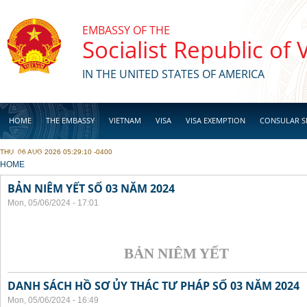
Skip to main content
EMBASSY OF THE
Socialist Republic of
IN THE UNITED STATES OF AMERICA
HOME
THE EMBASSY
VIETNAM
VISA
VISA EXEMPTION
CONSULAR S
THU, 06 AUG 2026 05:29:10 -0400
BUSINESS
YOU ARE HERE
HOME
BẢN NIÊM YẾT SỐ 03 NĂM 2024
Mon, 05/06/2024 - 17:01
BẢN NIÊM YẾT
DANH SÁCH HỒ SƠ ỦY THÁC TƯ PHÁP SỐ 03 NĂM 2024
Mon, 05/06/2024 - 16:49