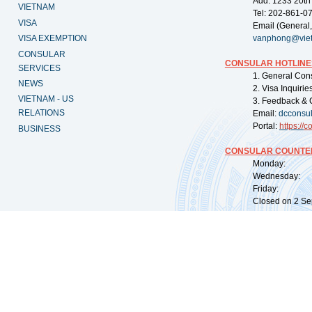
Add: 1233 20th
VIETNAM
Tel: 202-861-0
VISA
Email (General,
VISA EXEMPTION
vanphong@vie
CONSULAR
CONSULAR HOTLINE
SERVICES
1. General Con
NEWS
2. Visa Inquiri
VIETNAM - US
3. Feedback & 
RELATIONS
Email:
dcconsu
Portal:
https://
co
BUSINESS
CONSULAR COUNTER
Monday: 09:
Wednesday: 0
Friday: 09:
Closed on 2 Sep