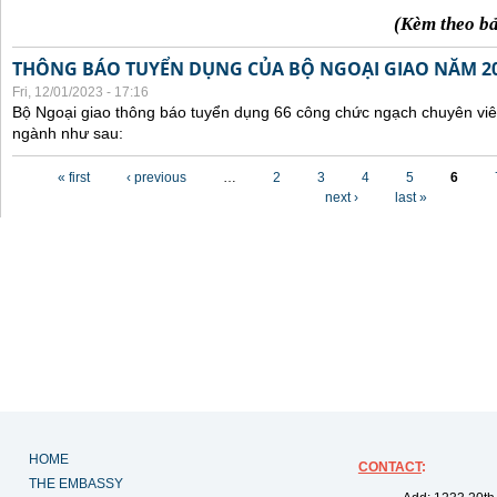
(Kèm theo b
THÔNG BÁO TUYỂN DỤNG CỦA BỘ NGOẠI GIAO NĂM 2
Fri, 12/01/2023 - 17:16
Bộ Ngoại giao thông báo tuyển dụng 66 công chức ngạch chuyên viê
ngành như sau:
Pages
« first
‹ previous
…
2
3
4
5
6
next ›
last »
HOME
CONTACT
:
THE EMBASSY