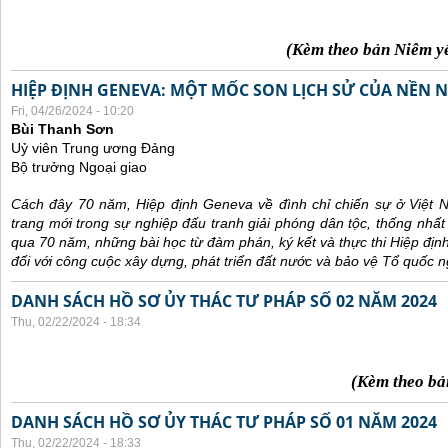
(Kèm theo bản Niêm y
HIỆP ĐỊNH GENEVA: MỘT MỐC SON LỊCH SỬ CỦA NỀN N
Fri, 04/26/2024 - 10:20
Bùi Thanh Sơn
Uỷ viên Trung ương Đảng
Bộ trưởng Ngoại giao
Cách đây 70 năm, Hiệp định Geneva về đình chỉ chiến sự ở Việt 
trang mới trong sự nghiệp đấu tranh giải phóng dân tộc, thống nhất
qua 70 năm, những bài học từ đàm phán, ký kết và thực thi Hiệp địn
đối với công cuộc xây dựng, phát triển đất nước và bảo vệ Tổ quốc n
DANH SÁCH HỒ SƠ ỦY THÁC TƯ PHÁP SỐ 02 NĂM 2024
Thu, 02/22/2024 - 18:34
(Kèm theo bả
DANH SÁCH HỒ SƠ ỦY THÁC TƯ PHÁP SỐ 01 NĂM 2024
Thu, 02/22/2024 - 18:33