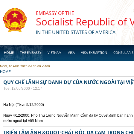
Skip to main content
EMBASSY OF THE
Socialist Republic of
IN THE UNITED STATES OF AMERICA
HOME
THE EMBASSY
VIETNAM
VISA
VISA EXEMPTION
CONSULAR S
MON, 10 AUG 2026 04:30:09 -0400
BUSINESS
YOU ARE HERE
HOME
QUY CHẾ LÃNH SỰ DANH DỰ CỦA NƯỚC NGOÀI TẠI VI
Tue, 12/05/2000 - 12:17
Hà Nội (Ttxvn 5/12/2000)
Ngày 4/12/2000, Phó Thủ tướng Nguyễn Mạnh Cầm đã ký Quyết định ban hành 
nước ngoài tại Việt Nam.
TRIỂN LÃM ẢNH &QUOT;CHẤT ĐỘC DA CAM TRONG CHI