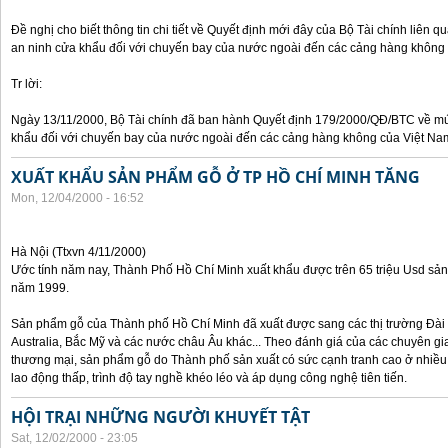
Đề nghị cho biết thông tin chi tiết về Quyết định mới đây của Bộ Tài chính liên 
an ninh cửa khẩu đối với chuyến bay của nước ngoài đến các cảng hàng không
Tr lời:
Ngày 13/11/2000, Bộ Tài chính đã ban hành Quyết định 179/2000/QĐ/BTC về mức
khẩu đối với chuyến bay của nước ngoài đến các cảng hàng không của Việt Na
XUẤT KHẨU SẢN PHẨM GỖ Ở TP HỒ CHÍ MINH TĂNG
Mon, 12/04/2000 - 16:52
Hà Nội (Ttxvn 4/11/2000)
Ước tính năm nay, Thành Phố Hồ Chí Minh xuất khẩu được trên 65 triệu Usd sả
năm 1999.
Sản phẩm gỗ của Thành phố Hồ Chí Minh đã xuất được sang các thị trường Đài 
Australia, Bắc Mỹ và các nước châu Âu khác... Theo đánh giá của các chuyên gi
thương mại, sản phẩm gỗ do Thành phố sản xuất có sức cạnh tranh cao ở nhiều 
lao động thấp, trình độ tay nghề khéo léo và áp dụng công nghệ tiên tiến.
HỘI TRẠI NHỮNG NGƯỜI KHUYẾT TẬT
Sat, 12/02/2000 - 23:05