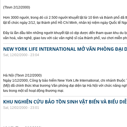
(Ttxvn 2/12/2000)
Hơn 3000 người, trong đó có 2.500 người khuyết tật từ 10 tỉnh và thành phố đã 
tật tổ chức ngày 2/12, tại thành phố Hồ Chí Minh, nhân kỷ niệm ngày Quốc tế Ngườ
Đây là lần đầu tiên những người khuyết tật có dịp được đến tham quan khu du lị
văn hoá, văn nghệ, giao lưu với các văn nghệ sĩ của thành phố, vui chơi miễn ph
NEW YORK LIFE INTERNATIONAL MỞ VĂN PHÒNG ĐẠI DI
Sat, 12/02/2000 - 23:04
Hà Nội (Ttxvn 2/12/2000)
Ngày 1/12/2000, Công ty bảo hiểm New York Life International, chi nhánh thuộc
(Mỹ) đã chính thức khai trương Văn phòng đại diện tại Hà Nội với chức năng ngh
tưu trong một số hoạt động thương mại.
KHU NGHIÊN CỨU BẢO TỒN SINH VẬT BIỂN VÀ BIỂU DIỄ
Sat, 12/02/2000 - 23:01