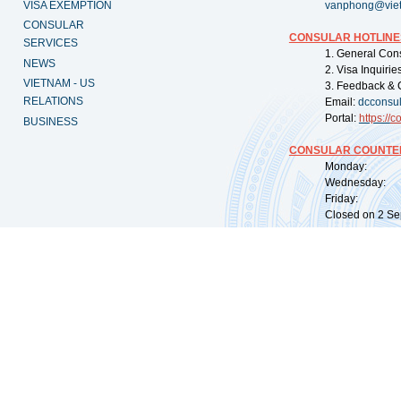
VISA EXEMPTION
vanphong@vie
CONSULAR
CONSULAR HOTLINE
SERVICES
1. General Con
NEWS
2. Visa Inquiri
VIETNAM - US
3. Feedback & 
RELATIONS
Email:
dcconsu
Portal:
https://
co
BUSINESS
CONSULAR COUNTER
Monday: 09:
Wednesday: 0
Friday: 09:
Closed on 2 Sep