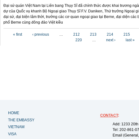
Đại sứ quán Việt Nam tại Liên bang Thụy Sĩ đã chính thức được khai trương ngày
dự của Quốc vụ khanh Bộ Ngoại giao Thụy Sĩ F.V. Daniken, Thứ trưởng Ngoại g
đại sứ, đại biện lâm thời, trưởng các cơ quan ngoại giao tại Berne, đại diện cá
phố Berne cùng đông đảo Việt kiều
Pages
« first
‹ previous
…
212
213
214
215
220
…
next ›
last »
HOME
CONTACT
:
THE EMBASSY
Add: 1233 20th
VIETNAM
Tel: 202-861-0
VISA
Email (General,