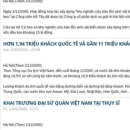
Hà Nội (Ttxvn 2/12/2000)
Ngày 2/12/2000, Hợp đồng hợp tác xây dựng "khu nghiên cứu bảo tồn sinh vật bi
heo" tại Công viên Hồ Tây đã được ký Công ty cổ phần dịch vụ giải trí Hà Nội với
Câu lạc bộ Cá heo và khu nghiên cứu bảo tồn sinh vật biển được xây dựng trên 
vốn đầu tưu khoảng 15 tỷ đồng.
HƠN 1,94 TRIỆU KHÁCH QUỐC TẾ VÀ GẦN 11 TRIỆU KHÁ
Sat, 12/02/2000 - 22:59
Hà Nội(Ttxvn 2/12/2000)
Theo Tổng cục Du lịch Việt Nam, đến cuối tháng 11/2000, cả nước đã đón khoảng
tăng 19,5% so với cùng kỳ năm trước, và khoảng 10,9 triệu khách du lịch nội đị
Lượng khách du lịch quốc tế vào bằng đường biển và đường bộ tăng nhanh. Khá
Trung Quốc, các nước khu vực Asean, Mỹ, Đài Loan, Nhật Bản, Hàn Quốc, Anh...
KHAI TRƯƠNG ĐẠI SỨ QUÁN VIỆT NAM TẠI THỤY SĨ
Fri, 12/01/2000 - 11:01
Hà Nội (Ttxvn 1/12/2000)