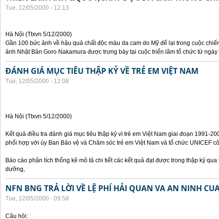
Tue, 12/05/2000 - 12:13
Hà Nội (Ttxvn 5/12/2000)
Gần 100 bức ảnh về hậu quả chất độc màu da cam do Mỹ để lại trong cuộc chiế
ảnh Nhật Bản Goro Nakamura được trưng bày tại cuộc triển lãm tổ chức từ ngày 
ĐÁNH GIÁ MỤC TIÊU THẬP KỶ VỀ TRẺ EM VIỆT NAM
Tue, 12/05/2000 - 12:08
Hà Nội (Ttxvn 5/12/2000)
Kết quả điều tra đánh giá mục tiêu thập kỷ vì trẻ em Việt Nam giai đoạn 1991-
phối hợp với ủy Ban Bảo vệ và Chăm sóc trẻ em Việt Nam và tổ chức UNICEF côn
Báo cáo phân tích thống kê mô tả chi tiết các kết quả đạt được trong thập kỷ qua t
dưỡng,
NFN BNG TRẢ LỜI VỀ LỆ PHÍ HẢI QUAN VA AN NINH CU
Tue, 12/05/2000 - 09:58
Câu hỏi: