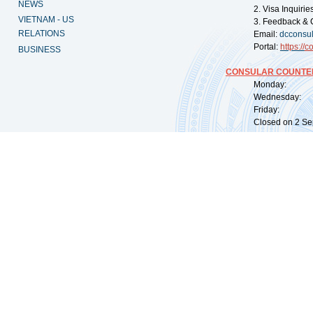
NEWS
2. Visa Inquiri
VIETNAM - US
3. Feedback & 
RELATIONS
Email:
dcconsu
Portal:
https://
co
BUSINESS
CONSULAR COUNTER
Monday: 09:
Wednesday: 0
Friday: 09:
Closed on 2 Sep