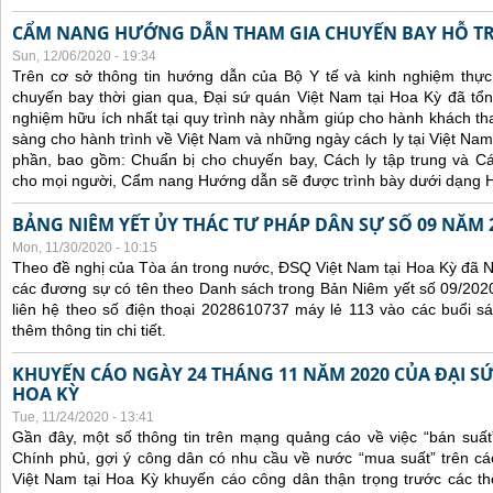
CẨM NANG HƯỚNG DẪN THAM GIA CHUYẾN BAY HỖ T
Sun, 12/06/2020 - 19:34
Trên cơ sở thông tin hướng dẫn của Bộ Y tế và kinh nghiệm thực 
chuyến bay thời gian qua, Đại sứ quán Việt Nam tại Hoa Kỳ đã tổng
nghiệm hữu ích nhất tại quy trình này nhằm giúp cho hành khách th
sàng cho hành trình về Việt Nam và những ngày cách ly tại Việt Nam
phần, bao gồm: Chuẩn bị cho chuyến bay, Cách ly tập trung và Cá
cho mọi người, Cẩm nang Hướng dẫn sẽ được trình bày dưới dạng H
BẢNG NIÊM YẾT ỦY THÁC TƯ PHÁP DÂN SỰ SỐ 09 NĂM 
Mon, 11/30/2020 - 10:15
Theo đề nghị của Tòa án trong nước, ĐSQ Việt Nam tại Hoa Kỳ đã Ni
các đương sự có tên theo Danh sách trong Bản Niêm yết số 09/2020
liên hệ theo số điện thoại 2028610737 máy lẻ 113 vào các buổi sá
thêm thông tin chi tiết.
KHUYẾN CÁO NGÀY 24 THÁNG 11 NĂM 2020 CỦA ĐẠI SỨ
HOA KỲ
Tue, 11/24/2020 - 13:41
Gần đây, một số thông tin trên mạng quảng cáo về việc “bán suất
Chính phủ, gợi ý công dân có nhu cầu về nước “mua suất” trên cá
Việt Nam tại Hoa Kỳ khuyến cáo công dân thận trọng trước các thôn