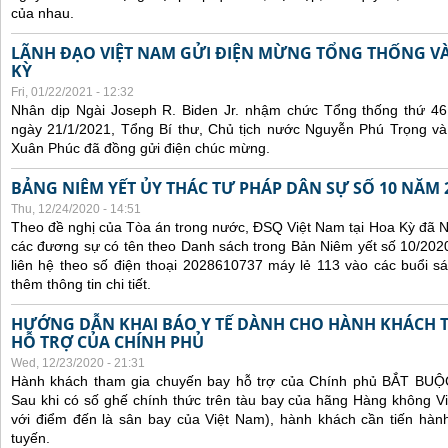
của nhau.
LÃNH ĐẠO VIỆT NAM GỬI ĐIỆN MỪNG TỔNG THỐNG V
KỲ
Fri, 01/22/2021 - 12:32
Nhân dịp Ngài Joseph R. Biden Jr. nhậm chức Tổng thống thứ 4
ngày 21/1/2021, Tổng Bí thư, Chủ tịch nước Nguyễn Phú Trọng v
Xuân Phúc đã đồng gửi điện chúc mừng.
BẢNG NIÊM YẾT ỦY THÁC TƯ PHÁP DÂN SỰ SỐ 10 NĂM 
Thu, 12/24/2020 - 14:51
Theo đề nghị của Tòa án trong nước, ĐSQ Việt Nam tại Hoa Kỳ đã Ni
các đương sự có tên theo Danh sách trong Bản Niêm yết số 10/2020
liên hệ theo số điện thoại 2028610737 máy lẻ 113 vào các buổi sá
thêm thông tin chi tiết.
HƯỚNG DẪN KHAI BÁO Y TẾ DÀNH CHO HÀNH KHÁCH 
HỖ TRỢ CỦA CHÍNH PHỦ
Wed, 12/23/2020 - 21:31
Hành khách tham gia chuyến bay hỗ trợ của Chính phủ BẮT BUỘC 
Sau khi có số ghế chính thức trên tàu bay của hãng Hàng không Vi
với điểm đến là sân bay của Việt Nam), hành khách cần tiến hành
tuyến.