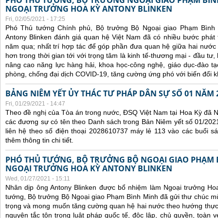
PHÓ THỦ TƯỚNG, BỘ TRƯỞNG NGOẠI GIAO PHẠM BÌN
NGOẠI TRƯỞNG HOA KỲ ANTONY BLINKEN
Fri, 02/05/2021 - 17:25
Phó Thủ tướng Chính phủ, Bộ trưởng Bộ Ngoại giao Phạm Bình
Antony Blinken đánh giá quan hệ Việt Nam đã có nhiều bước phát tr
năm qua; nhất trí hợp tác để góp phần đưa quan hệ giữa hai nước p
hơn trong thời gian tới với trọng tâm là kinh tế-thương mại - đầu tư
nâng cao năng lực hàng hải, khoa học-công nghệ, giáo dục-đào t
phòng, chống đại dịch COVID-19, tăng cường ứng phó với biến đổi k
BẢNG NIÊM YẾT ỦY THÁC TƯ PHÁP DÂN SỰ SỐ 01 NĂM 
Fri, 01/29/2021 - 14:47
Theo đề nghị của Tòa án trong nước, ĐSQ Việt Nam tại Hoa Kỳ đã Ni
các đương sự có tên theo Danh sách trong Bản Niêm yết số 01/2021
liên hệ theo số điện thoại 2028610737 máy lẻ 113 vào các buổi sá
thêm thông tin chi tiết.
PHÓ THỦ TƯỚNG, BỘ TRƯỞNG BỘ NGOẠI GIAO PHẠM
NGOẠI TRƯỞNG HOA KỲ ANTONY BLINKEN
Wed, 01/27/2021 - 15:11
Nhân dịp ông Antony Blinken được bổ nhiệm làm Ngoại trưởng Ho
tướng, Bộ trưởng Bộ Ngoại giao Phạm Bình Minh đã gửi thư chúc m
trọng và mong muốn tăng cường quan hệ hai nước theo hướng thực ch
nguyên tắc tôn trọng luật pháp quốc tế, độc lập, chủ quyền, toàn vẹ