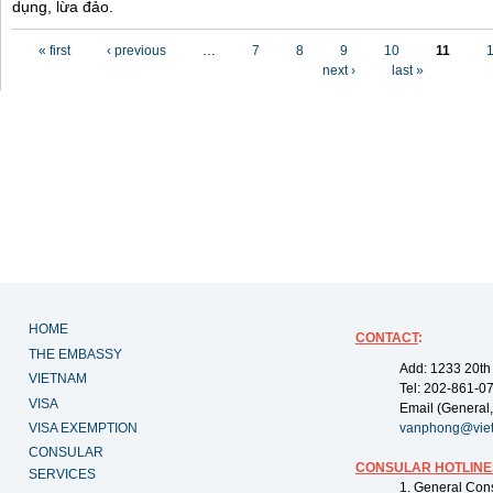
dụng, lừa đảo.
Pages
« first
‹ previous
…
7
8
9
10
11
next ›
last »
HOME
CONTACT
:
THE EMBASSY
Add: 1233 20th
VIETNAM
Tel: 202-861-0
VISA
Email (General,
VISA EXEMPTION
vanphong@vie
CONSULAR
CONSULAR HOTLINE
SERVICES
1. General Con