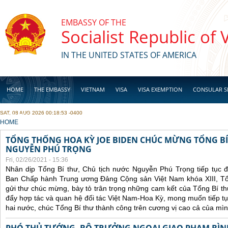
Skip to main content
EMBASSY OF THE
Socialist Republic of
IN THE UNITED STATES OF AMERICA
HOME
THE EMBASSY
VIETNAM
VISA
VISA EXEMPTION
CONSULAR S
SAT, 08 AUG 2026 00:18:53 -0400
BUSINESS
YOU ARE HERE
HOME
TỔNG THỐNG HOA KỲ JOE BIDEN CHÚC MỪNG TỔNG BÍ
NGUYỄN PHÚ TRỌNG
Fri, 02/26/2021 - 15:36
Nhân dịp Tổng Bí thư, Chủ tịch nước Nguyễn Phú Trọng tiếp tục 
Ban Chấp hành Trung ương Đảng Cộng sản Việt Nam khóa XIII, Tổ
gửi thư chúc mừng, bày tỏ trân trọng những cam kết của Tổng Bí t
đẩy hợp tác và quan hệ đối tác Việt Nam-Hoa Kỳ, mong muốn tiếp t
hai nước, chúc Tổng Bí thư thành công trên cương vị cao cả của mìn