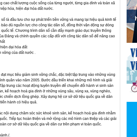
g cao chất lượng cuộc sống của từng người, từng gia đình và toàn xã
hiệp hóa, hiện đại hóa đất nước.
 số là đầu tưu cho sự phát triển bền vững và mang lại hiệu quả kinh tế
đảm bảo đủ nguồn lực cho công tác dân số, đồng thời vận động sự đóng
a quốc tế. Chương trình dân số cần đẩy mạnh giáo dục truyền thông
của Đảng và chính quyền các cấp đối với công tác dân số để nâng cao
hất
hiện đại hóa đất
n vững của đất nước .
c đạt mục tiêu giảm sinh vững chắc, đặc biệt tập trung vào những vùng
bình quân vào năm 2005. Bước đầu triển khai những mô hình và giải
Tập trung các hoạt động tuyên truyền để chuyển đổi hành vi sinh sản
ản, kế hoạch hoá gia đình ở những vùng sâu, vùng xa, vùng nghèo,
ức chiến dịch lồng ghép. Xây dựng hệ cơ sở dữ liệu quốc gia về dân
 tiến hành có hiệu quả.
các nội dung chăm sóc sức khoẻ sinh sản, kế hoạch hoá gia đình nhằm
 quốc. Tiếp tục hoàn thiện và mở rộng các mô hình can thiệp và các giải
àn cơ sở dữ liệu quốc gia về dân cư trên phạm vi toàn quốc.
ành./.