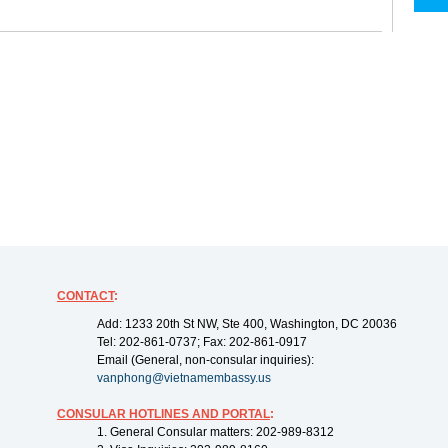
CONTACT
:
Add: 1233 20th St NW, Ste 400, Washington, DC 20036
Tel: 202-861-0737; Fax: 202-861-0917
Email (General, non-consular inquiries):
vanphong@vietnamembassy.us
CONSULAR HOTLINES AND PORTAL
:
1. General Consular matters: 202-989-8312