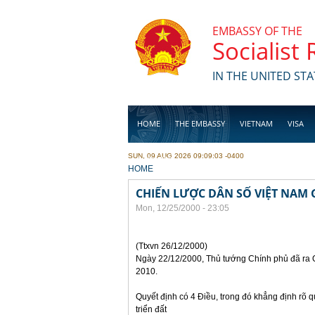
Skip to main content
EMBASSY OF THE
Socialist
IN THE UNITED STA
HOME
THE EMBASSY
VIETNAM
VISA
SUN, 09 AUG 2026 09:09:03 -0400
BUSINESS
YOU ARE HERE
HOME
CHIẾN LƯỢC DÂN SỐ VIỆT NAM G
Mon, 12/25/2000 - 23:05
(Ttxvn 26/12/2000)
Ngày 22/12/2000, Thủ tướng Chính phủ đã ra Q
2010.
Quyết định có 4 Điều, trong đó khẳng định rõ 
triển đất