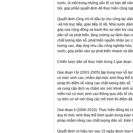
nước, là một trong những yếu tố cơ bản để nân
hội, góp phần quyết định để thực hiện công ng
Quyết định cũng chỉ rõ đầu tư cho công tác dân
-xã hội trực tiếp, gián tiếp rõ rệt. Nhà nước 
góp của cộng đồng và tranh thủ sự viện trợ củ
dân số và phát triển, tăng cường sự lãnh đạo 
chất lượng dân số, phát triển nguồn nhân lực c
lượng cao, đáp ứng nhu cầu công nghiệp hóa, 
nước, góp phần vào sự phát triển nhanh và bề
Chiến lược dân số thực hiện trong 2 giai đoạn.
Giai đoạn I từ (2001-2005) tập trung mọi nỗ lự
có mức sinh cao, nhằm đạt mức sinh thay thế 
pháp thí điểm về nâng cao chất lượng dân số. 
và cung cấp dịch vụ chăm sóc sức khoẻ sinh s
miền núi có mức sinh cao thông qua việc tổ ch
cư trên cơ sở mở rộng các mô hình thí điểm đã
Giai đoạn Ii (2006-2010): Thực hiện đồng bộ 
duy trì mức sinh thay thế bình quân trong toàn
pháp nhằm nâng cao chất lượng dân số. Kiện to
Quyết định có hiệu lực sau 15 ngày được ban h