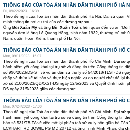
THÔNG BÁO CỦA TÒA ÁN NHÂN DÂN THÀNH PHỐ HÀ N
Fri, 09/22/2023 - 16:39
Theo đề nghị của Toà án nhân dân thành phố Hà Nội, Đại sứ quán V
minh thông tin nơi cư trú của các đương sự sau:
Ông
Bùi Xuân Mỹ
và ông
Bùi Xuân Toàn
, liên quan đến vụ án “Đòi 
nguyên đơn là ông Lê Quang Hồng, sinh năm 1932, thường trú tại:
Nam, quận Hoàn Kiếm, thành phố Hà Nội.
THÔNG BÁO CỦA TÒA ÁN NHÂN DÂN THÀNH PHỐ HÔ C
Mon, 09/11/2023 - 16:07
Theo đề nghị của Toà án nhân dân thành phố Hồ Chí Minh, Đại sứ qu
hành niêm yết công khai tại trụ sở và đăng tin trên Cổng thông tin đ
số 990/2023/DS-ST về vụ án dân sự thụ lý số 54/2018/TLST-DS ngày
chấp về thừa kế tài sản và thực hiện nghĩa vụ do người chết để lại t
xử số 2100/2023/QĐXXST-DS ngày 12/5/2023 và Quyết định hoãn p
DS ngày 31/5/2023 giữa các đương sự:
THÔNG BÁO CỦA TÒA ÁN NHÂN DÂN THÀNH PHỐ HỒ C
Mon, 07/24/2023 - 17:06
Theo đề nghị của Toà án nhân dân thành phố Hồ Chí Minh, Đại sứ qu
hành niêm yết công khai tại trụ sở và đăng tin trên Cổng thông tin đ
báo số 531/TB-TA về việc mở lại phiên toà xử vụ ly hôn giữa bà Tôn T
ECKHART RD BOWIE PG MD 20712 và ông Trịnh Minh Phan, địa chỉ