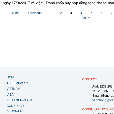
ngày 17/04/2017 về việc: “Tranh chấp hủy hợp đồng tặng cho tài sản”
Pages
« first
‹ previous
1
2
3
4
5
6
7
last »
HOME
CONTACT
:
THE EMBASSY
Add: 1233 20th
VIETNAM
Tel: 202-861-0
VISA
Email (General,
VISA EXEMPTION
vanphong@vie
CONSULAR
CONSULAR HOTLINE
SERVICES