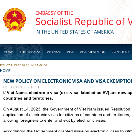
Skip to main content
EMBASSY OF THE
Socialist Republic of
IN THE UNITED STATES OF AMERICA
HOME
THE EMBASSY
VIETNAM
VISA
VISA EXEMPTION
CONSULAR S
FRI, 07 AUG 2026 14:14:34 -0400
BUSINESS
YOU ARE HERE
HOME
NEW POLICY ON ELECTRONIC VISA AND VISA EXEMPTIO
Fri, 10/20/2023 - 16:51
I/ Viet Nam’s electronic visa (or e-visa, labeled as EV) are now app
countries and territories.
On August 14, 2023, the Government of Viet Nam issued Resolutio
application of electronic visas for citizens of countries and territories
allowing foreigners to enter and exit by electronic visas.
Accordingly, the Government granted issueing electronic visas to citiz