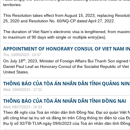
territories.
This Resolution takes effect from August 15, 2023, replacing Resol
25, 2020 and Resolution No. 60/NQ-CP dated April 27, 2022.
The duration of Viet Nam’s electronic visa is lengthened, from maxim
to maximum of 90 days with single or multiple entry(ies).
APPOINTMENT OF HONORARY CONSUL OF VIET NAM IN
Thu, 10/05/2023 - 14:37
th
On July 18
, 2023, Minister of Foreign Affairs Bui Thanh Son signed 
Daniel Paul Leaf as Honorary Consul of the Socialist Republic of Vie
United States.
THÔNG BÁO CỦA TÒA ÁN NHÂN DÂN TỈNH QUẢNG NI
Wed, 10/04/2023 - 17:22
THÔNG BÁO CỦA TÒA ÁN NHÂN DÂN TỈNH ĐỒNG NAI
Wed, 09/27/2023 - 16:33
Theo đề nghị của Toà án nhân dân tỉnh Đồng Nai, Đại sứ quán Việt 
yết công khai tại trụ sở và đăng tin trên Cổng thông tin điện tử của
thụ lý số 92/TB-TLVA ngày 09/6/2023 của Toà án nhân dân tỉnh Đồng