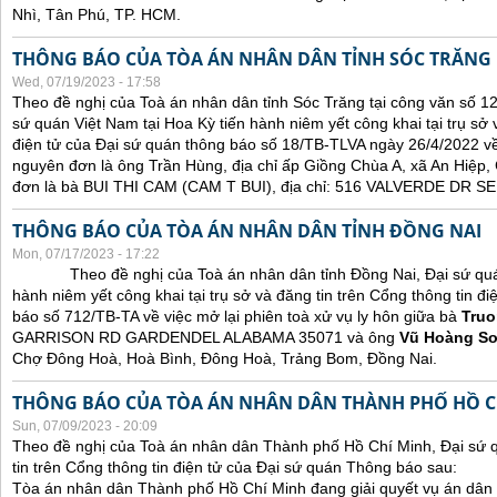
Nhì, Tân Phú, TP. HCM.
THÔNG BÁO CỦA TÒA ÁN NHÂN DÂN TỈNH SÓC TRĂNG
Wed, 07/19/2023 - 17:58
Theo đề nghị của Toà án nhân dân tỉnh Sóc Trăng tại công văn số 1
sứ quán Việt Nam tại Hoa Kỳ tiến hành niêm yết công khai tại trụ sở 
điện tử của Đại sứ quán thông báo số 18/TB-TLVA ngày 26/4/2022 về 
nguyên đơn là ông Trần Hùng, địa chỉ ấp Giồng Chùa A, xã An Hiệp,
đơn là bà BUI THI CAM (CAM T BUI), địa chỉ: 516 VALVERDE DR
THÔNG BÁO CỦA TÒA ÁN NHÂN DÂN TỈNH ĐỒNG NAI
Mon, 07/17/2023 - 17:22
Theo đề nghị của Toà án nhân dân tỉnh Đồng Nai, Đại sứ quán 
hành niêm yết công khai tại trụ sở và đăng tin trên Cổng thông tin đ
báo số 712/TB-TA về việc mở lại phiên toà xử vụ ly hôn giữa bà
Truo
GARRISON RD GARDENDEL ALABAMA 35071 và ông
Vũ Hoàng S
Chợ Đông Hoà, Hoà Bình, Đông Hoà, Trảng Bom, Đồng Nai.
THÔNG BÁO CỦA TÒA ÁN NHÂN DÂN THÀNH PHỐ HỒ C
Sun, 07/09/2023 - 20:09
Theo đề nghị của Toà án nhân dân Thành phố Hồ Chí Minh, Đại sứ 
tin trên Cổng thông tin điện tử của Đại sứ quán Thông báo sau:
Tòa án nhân dân Thành phố Hồ Chí Minh đang giải quyết vụ án dân 