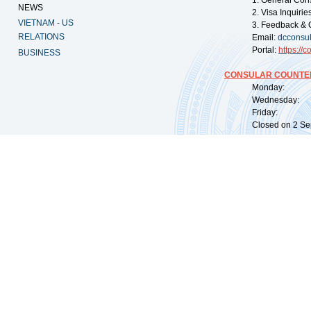
1. General Con
NEWS
2. Visa Inquiri
VIETNAM - US
3. Feedback & 
RELATIONS
Email:
dcconsu
Portal:
https://
co
BUSINESS
CONSULAR COUNTER
Monday: 09:
Wednesday: 0
Friday: 09:
Closed on 2 Sep