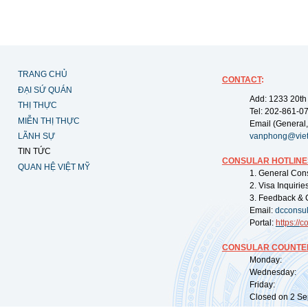
TRANG CHỦ
CONTACT
:
ĐẠI SỨ QUÁN
Add: 1233 20th
THỊ THỰC
Tel: 202-861-0
MIỄN THỊ THỰC
Email (General,
LÃNH SỰ
vanphong@vie
TIN TỨC
CONSULAR HOTLINE
QUAN HỆ VIỆT MỸ
1. General Con
2. Visa Inquiri
3. Feedback & 
Email:
dcconsu
Portal:
https://
co
CONSULAR COUNTER
Monday: 09:
Wednesday: 0
Friday: 09:
Closed on 2 Sep