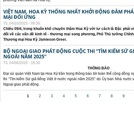
phương Việt Nam và Hoa Kỳ.
VIỆT NAM, HOA KỲ THỐNG NHẤT KHỞI ĐỘNG ĐÀM P
MẠI ĐỐI ỨNG
T5, 04/10/2025 - 08:30
Chiều 09/4, trong khuôn khổ chuyến thăm Hoa Kỳ với tư cách là Đặc phái v
đổi về các vấn đề kinh tế - thương mại song phương, Phó Thủ tướng Chín
Thương mại Hoa Kỳ Jamieson Greer.
BỘ NGOẠI GIAO PHÁT ĐỘNG CUỘC THI “TÌM KIẾM SỨ GI
NGOÀI NĂM 2025”
T3, 04/08/2025 - 16:30
THÔNG BÁO
Đại sứ quán Việt Nam tại Hoa Kỳ trân trọng thông báo tới toàn thể cộng đồng n
thi “Tìm kiếm Sứ giả tiếng Việt ở nước ngoài năm 2025” do Ủy ban Nhà nước 
Ngoại giao phát động.
Các trang
1
2
3
4
5
6
7
8
9