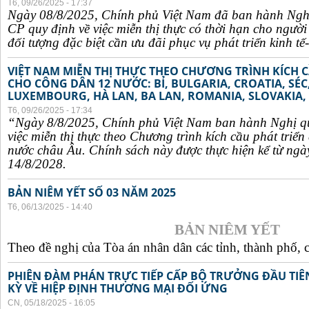
T6, 09/26/2025 - 17:37
Ngày 08/8/2025, Chính phủ Việt Nam đã ban hành Ngh
CP quy định về việc miễn thị thực có thời hạn cho ngườ
đối tượng đặc biệt cần ưu đãi phục vụ phát triển kinh tế-
VIỆT NAM MIỄN THỊ THỰC THEO CHƯƠNG TRÌNH KÍCH C
CHO CÔNG DÂN 12 NƯỚC: BỈ, BULGARIA, CROATIA, SÉ
LUXEMBOURG, HÀ LAN, BA LAN, ROMANIA, SLOVAKIA, 
T6, 09/26/2025 - 17:34
“Ngày 8/8/2025, Chính phủ Việt Nam ban hành Nghị q
việc miễn thị thực theo Chương trình kích cầu phát triể
nước châu Âu. Chính sách này được thực hiện kể từ ngà
14/8/2028.
BẢN NIÊM YẾT SỐ 03 NĂM 2025
T6, 06/13/2025 - 14:40
BẢN NIÊM YẾT
Theo đề nghị của Tòa án nhân dân các tỉnh, thành phố, c
PHIÊN ĐÀM PHÁN TRỰC TIẾP CẤP BỘ TRƯỞNG ĐẦU TIÊN
KỲ VỀ HIỆP ĐỊNH THƯƠNG MẠI ĐỐI ỨNG
CN, 05/18/2025 - 16:05