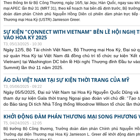
Theo thông tin từ Bộ Công Thương, ngày 16/5, tại Jeju, Hàn Quốc, ngay sau kh
mại APEC lần thứ 31 (MRT 31), theo kế hoạch hai bên đã định trước, Bộ trưở
đoàn đàm phán Chính phủ Nguyễn Hồng Diên có phiên đàm phán trực tiếp 
Thương mại Hoa Kỳ (USTR) Jamieson Greer.
SỰ KIỆN "CONNECT WITH VIETNAM" BÊN LỀ HỘI NGHỊ
VÀO HOA KỲ 2025
T3, 05/13/2025 - 10:30
Ngày 12/5, Bộ Tài chính Việt Nam, Bộ Thương mại Hoa Kỳ, Đại sứ q
sứ quán Hoa Kỳ tại Việt Nam đã đồng chủ trì tổ chức sự kiện 'Kết 
Vietnam) tại Washington DC bên lề Hội nghị Thượng đỉnh Đầu tư và
Summit) lần thứ 11 năm 2025.
ÁO DÀI VIỆT NAM TẠI SỰ KIỆN THỜI TRANG CỦA MỸ
T3, 05/06/2025 - 09:22
Ngày 05/5/2025, Đại sứ Việt Nam tại Hoa Kỳ Nguyễn Quốc Dũng và 
tham dự sự kiện Gala thời trang Ngoại giao đoàn với chủ đề: “
Tạo t
do Bảo tàng Di tích Nhà Tổng thống Woodrow Wilson tổ chức lần thứ
KHỞI ĐỘNG ĐÀM PHÁN THƯƠNG MẠI SONG PHƯƠNG VI
T5, 04/24/2025 - 12:05
Bộ trưởng Bộ Công thương, Trưởng đoàn đàm phán Chính phủ Nguyễn Hồn
Trưởng đại diện Thương mại Hoa Kỳ Jamieson L. Greer để khởi động đàm phá