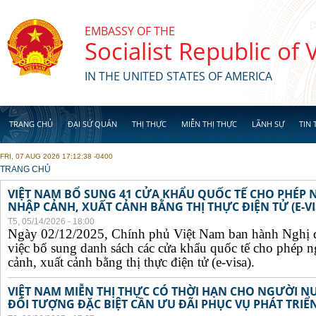
Skip to main content
EMBASSY OF THE
Socialist Republic of
IN THE UNITED STATES OF AMERICA
TRANG CHỦ
ĐẠI SỨ QUÁN
THỊ THỰC
MIỄN THỊ THỰC
LÃNH SỰ
TIN 
FRI, 07 AUG 2026 17:12:38 -0400
YOU ARE HERE
TRANG CHỦ
VIỆT NAM BỔ SUNG 41 CỬA KHẨU QUỐC TẾ CHO PHÉP
NHẬP CẢNH, XUẤT CẢNH BẰNG THỊ THỰC ĐIỆN TỬ (E-VI
T5, 05/14/2026 - 18:00
Ngày 02/12/2025, Chính phủ Việt Nam ban hành Nghị 
việc bổ sung danh sách các cửa khẩu quốc tế cho phép 
cảnh, xuất cảnh bằng thị thực điện tử (e-visa).
VIỆT NAM MIỄN THỊ THỰC CÓ THỜI HẠN CHO NGƯỜI N
ĐỐI TƯỢNG ĐẶC BIỆT CẦN ƯU ĐÃI PHỤC VỤ PHÁT TRIỂN 