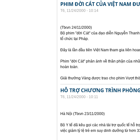
PHIM ĐỜI CÁT CỦA VIỆT NAM ĐƯ
T6, 11/24/2000 - 10:14
(Ttxvn 24/11/2000)
Bộ phim "đời Cát" của đạo diễn Nguyễn Thanh V
tổ chức tại Pháp.
Đây là lần đầu tiên Việt Nam tham gia liên hoa
Phim "đời Cát" phản ánh về thân phận của nhữn
hoàn toàn.
Giải thưởng Vàng được trao cho phim Vượt thờ
HỖ TRỢ CHƯƠNG TRÌNH PHÒNG
T6, 11/24/2000 - 10:11
Hà Nội (Ttxvn 23/11/2000)
Bộ Y tế đã kêu gọi các nhà tài trợ quốc tế hỗ t
việc giảm tỷ lệ trẻ em suy dinh dưỡng từ hơ