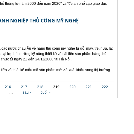
phổ thông từ năm 2000 đến năm 2020" và "đề án phổ cập giáo dục
OANH NGHIỆP THỦ CÔNG MỸ NGHỆ
a các nước châu Âu về hàng thủ công mỹ nghệ từ gỗ, mây, tre, nứa, lá;
 tại lớp bồi dưỡng kỹ năng thiết kế và cải tiến sản phẩm hàng thủ
ổ chức từ ngày 21 đến 24/11/2000 tại Hà Nội.
tiến và thiết kế mẫu mã sản phẩm mới để xuất khẩu sang thị trường
216
217
218
219
220
221
222
…
sau ›
cuối »