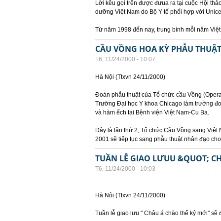
Lời kêu gọi trên được đưua ra tại cuộc Hội th
dưỡng Việt Nam do Bộ Y tế phối hợp với Unicef
Từ năm 1998 đến nay, trung bình mỗi năm Việ
CẦU VỒNG HOA KỲ PHẪU THUẬT 
T6, 11/24/2000 - 10:07
Hà Nội (Ttxvn 24/11/2000)
Đoàn phẫu thuật của Tổ chức cầu Vồng (Operat
Trường Đại học Y khoa Chicago làm trưởng đoà
và hàm ếch tại Bệnh viện Việt Nam-Cu Ba.
Đây là lần thứ 2, Tổ chức Cầu Vồng sang Việt 
2001 sẽ tiếp tục sang phẫu thuật nhân đạo cho t
TUẦN LỄ GIAO LƯUU &QUOT; C
T6, 11/24/2000 - 10:03
Hà Nội (Ttxvn 24/11/2000)
Tuần lễ giao lưu " Châu á chào thế kỷ mới" sẽ