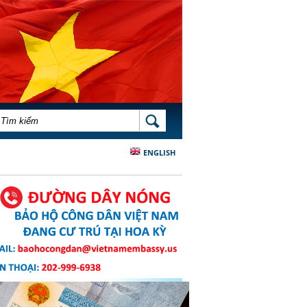
BIỂU MẪU TÌM KIẾM
TÌM KIẾM
ENGLISH