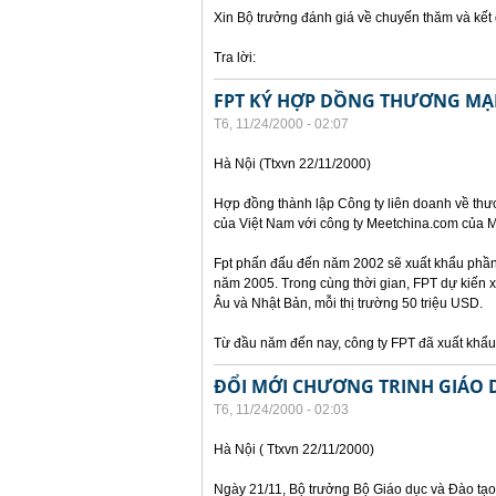
Xin Bộ trưởng đánh giá về chuyến thăm và kế
Tra lời:
FPT KÝ HỢP DỒNG THƯƠNG MẠI
T6, 11/24/2000 - 02:07
Hà Nội (Ttxvn 22/11/2000)
Hợp đồng thành lập Công ty liên doanh về thư
của Việt Nam với công ty Meetchina.com của M
Fpt phấn đấu đến năm 2002 sẽ xuất khẩu phần 
năm 2005. Trong cùng thời gian, FPT dự kiến 
Âu và Nhật Bản, mỗi thị trường 50 triệu USD.
Từ đầu năm đến nay, công ty FPT đã xuất kh
ĐỔI MỚI CHƯƠNG TRINH GIÁO 
T6, 11/24/2000 - 02:03
Hà Nội ( Ttxvn 22/11/2000)
Ngày 21/11, Bộ trưởng Bộ Giáo dục và Đào tạo