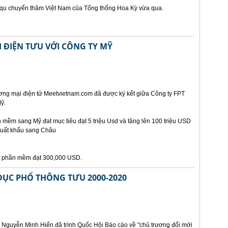
t qu chuyến thăm Việt Nam của Tổng thống Hoa Kỳ vừa qua.
 ĐIỆN TƯU VỚI CÔNG TY MỸ
ơng mại điện tử Meetvietnam.com đã được ký kết giữa Công ty FPT
ỹ.
mềm sang Mỹ đat mục tiêu đạt 5 triệu Usd và tăng lên 100 triệu USD
xuất khẩu sang Châu
ẩu phần mềm đạt 300,000 USD.
DỤC PHỔ THÔNG TƯU 2000-2020
 Nguyễn Minh Hiển đã trình Quốc Hội Báo cáo về "chủ trương đổi mới