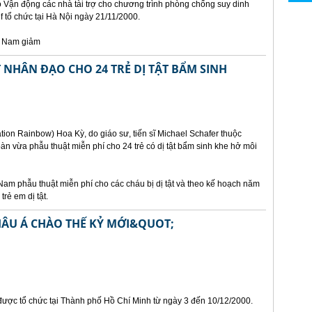
ảo Vận động các nhà tài trợ cho chương trình phòng chống suy dinh
 tổ chức tại Hà Nội ngày 21/11/2000.
t Nam giảm
NHÂN ĐẠO CHO 24 TRẺ DỊ TẬT BẨM SINH
ion Rainbow) Hoa Kỳ, do giáo sư, tiến sĩ Michael Schafer thuộc
n vừa phẫu thuật miễn phí cho 24 trẻ có dị tật bẩm sinh khe hở môi
Nam phẫu thuật miễn phí cho các cháu bị dị tật và theo kế hoạch năm
rẻ em dị tật.
HÂU Á CHÀO THẾ KỶ MỚI&QUOT;
 được tổ chức tại Thành phố Hồ Chí Minh từ ngày 3 đến 10/12/2000.