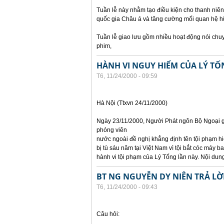
Tuần lễ này nhằm tạo điều kiện cho thanh niên
quốc gia Châu á và tăng cường mối quan hệ hữ
Tuần lễ giao lưu gồm nhiều hoạt động nói chuyện
phim,
HÀNH VI NGUY HIỂM CỦA LÝ TỐ
T6, 11/24/2000 - 09:59
Hà Nội (Ttxvn 24/11/2000)
Ngày 23/11/2000, Người Phát ngôn Bộ Ngoại gi
phóng viên
nước ngoài đề nghị khẳng định tên tội phạm hiệ
bị tù sáu năm tại Việt Nam vì tội bắt cóc máy 
hành vi tội phạm của Lý Tống lần này. Nội dung
BT NG NGUYỄN DY NIÊN TRẢ LỜ
T6, 11/24/2000 - 09:43
Câu hỏi: