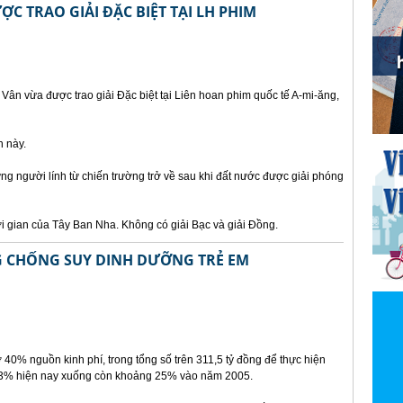
ỢC TRAO GIẢI ĐẶC BIỆT TẠI LH PHIM
ân vừa được trao giải Đặc biệt tại Liên hoan phim quốc tế A-mi-ăng,
n này.
g người lính từ chiến trường trở về sau khi đất nước được giải phóng
i gian của Tây Ban Nha. Không có giải Bạc và giải Đồng.
 CHỐNG SUY DINH DƯỠNG TRẺ EM
rợ 40% nguồn kinh phí, trong tổng số trên 311,5 tỷ đồng để thực hiện
n 33% hiện nay xuống còn khoảng 25% vào năm 2005.