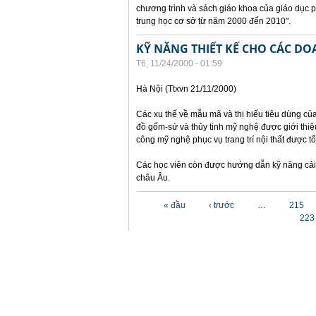
chương trình và sách giáo khoa của giáo dục 
trung học cơ sở từ năm 2000 đến 2010".
KỸ NĂNG THIẾT KẾ CHO CÁC D
T6, 11/24/2000 - 01:59
Hà Nội (Ttxvn 21/11/2000)
Các xu thế về mẫu mã và thị hiếu tiêu dùng củ
đồ gốm-sứ và thủy tinh mỹ nghệ được giới thiệu
công mỹ nghệ phục vụ trang trí nội thất được t
Các học viên còn được hướng dẫn kỹ năng cải 
châu Âu.
Các trang
« đầu
‹ trước
…
215
223