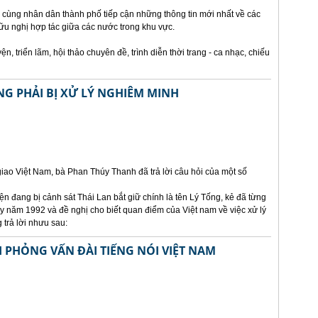
 cùng nhân dân thành phố tiếp cận những thông tin mới nhất về các
u nghị hợp tác giữa các nước trong khu vực.
, triển lãm, hội thảo chuyên đề, trình diễn thời trang - ca nhạc, chiếu
NG PHẢI BỊ XỬ LÝ NGHIÊM MINH
ao Việt Nam, bà Phan Thúy Thanh đã trả lời câu hỏi của một số
n đang bị cảnh sát Thái Lan bắt giữ chính là tên Lý Tống, kẻ đã từng
bay năm 1992 và đề nghị cho biết quan điểm của Việt nam về việc xử lý
 trả lời nhưu sau:
I PHỎNG VẤN ĐÀI TIẾNG NÓI VIỆT NAM