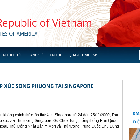
 Republic of Vietnam
TES OF AMERICA
IỄN THỊ THỰC
LÃNH SỰ
TIN TỨC
QUAN HỆ VIỆT MỸ
ẾP XÚC SONG PHUONG TAI SINGAPORE
n không chính thức lần thứ 4 tại Singapore từ 24 đến 25/11/2000, Thủ
ếp xúc với Thủ tướng Singapore Go Chok Tong, Tổng thống Hàn Quốc
kpai, Thủ tướng Nhật Bản Y. Mori và Thủ tướng Trung Quốc Chu Dung