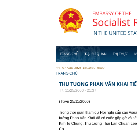
Skip to main content
EMBASSY OF THE
Socialist
IN THE UNITED STA
TRANG CHỦ
ĐẠI SỨ QUÁN
THỊ THỰC
M
FRI, 07 AUG 2026 18:10:30 -0400
YOU ARE HERE
TRANG CHỦ
THU TUONG PHAN VĂN KHAI TI
T7, 11/25/2000 - 21:37
(Ttxvn 25/11/2000)
Trong thời gian tham dự Hội nghị cấp cao Asea
tướng Phan Văn Khải đã có cuộc gặp gỡ và ti
Kim Te Chung, Thủ tướng Thái Lan Chuan Lee
Cơ.