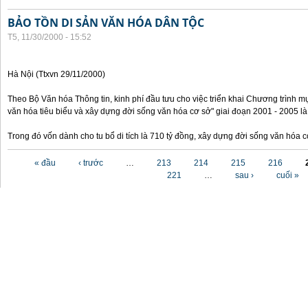
BẢO TỒN DI SẢN VĂN HÓA DÂN TỘC
T5, 11/30/2000 - 15:52
Hà Nội (Ttxvn 29/11/2000)
Theo Bộ Văn hóa Thông tin, kinh phí đầu tưu cho việc triển khai Chương trình mụ
văn hóa tiêu biểu và xây dựng đời sống văn hóa cơ sở" giai đoạn 2001 - 2005 là
Trong đó vốn dành cho tu bổ di tích là 710 tỷ đồng, xây dựng đời sống văn hóa 
Các trang
« đầu
‹ trước
…
213
214
215
216
221
…
sau ›
cuối »