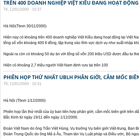
TRÊN 400 DOANH NGHIỆP VIỆT KIỀU ĐANG HOẠT ĐỘNG 
T6, 12/01/2000 - 10:37
Hà Nội(Ttxvn 30/11/2000)
Hiện nay có khoảng trên 400 doanh nghiệp Việt Kiều đang hoạt động tại Việt Na
tổng số vốn khoảng 400 tỉ đồng, tập trung vào lĩnh vực dịch vụ như xuất nhập khẩ
Ngoài ra còn có khoảng 50 dự án với tổng số vốn 200 triệu USD được đầu tư th
Hiện có khoảng 2,7 triệu người Việt Nam định cưu tại trên 100
PHIÊN HỌP THỨ NHẤT UBLH PHÂN GIỚI, CẮM MỐC BIÊN
T6, 12/01/2000 - 10:31
Hà Nội (Ttxvn 1/12/2000)
Phiên họp lần thứ nhất của ủy ban liên hợp phân giới, cắm mốc biên giới trên đấ
Bắc Kinh từ ngày 19/11 đến ngày 1/12/2000.
Đoàn Việt Nam do ông Trần Việt Hùng, Vụ trưởng Vụ biên giới Việt-trung, Ban B
Đoàn Trung Quốc do ông Mã á Âu, Tham tán Vụ Luật pháp và Điều ước, Bộ ngọa