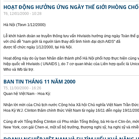
HOẠT ĐỘNG HƯỞNG ỨNG NGÀY THẾ GIỚI PHÒNG CHỐN
T6, 12/01/2000 - 10:28
Hà Nội (Ttxvn 1/12/2000)
Lễ khởi hành đoàn xe truyền thông tưu vấn Hiv/aids hưởng ứng ngày Toàn thế
với chủ đề "nam giới là người làm thay đổi tình hình đại dịch AIDS" đã
được tổ chức ngày 1/12/2000, tại Hà Nội.
Hoạt động này do ủy ban Nhân dân thành phố Hà Nội phối hợp thực hiện cùng v
hiệp quốc về Hiv/aids ( UNAIDS ), do 7 cơ quan khác của Liên hợp quốc là Unic
Who và Wb tài trợ.
BAN TIN THÁNG 11 NĂM 2000
T5, 11/30/2000 - 16:26
Quan hệ Việt Nam - Hoa Kỳ:
Nhận lời mời của Chủ tịch nước Cộng hòa Xã hội Chủ nghĩa Việt Nam Trần Đứ
Hoa Kỳ W.J. Clinton thăm chính thức Việt Nam từ ngày 16/11 đến ngày 19/11/200
Cùng đi với Tổng thống Clinton có Phu nhân Tổng thống, bà Hi-la-ri Clin-ôn, m
New York, con gái Chen-xi, một số bộ trưởng, thượng nghị sỹ, hạ nghị sỹ và nhi