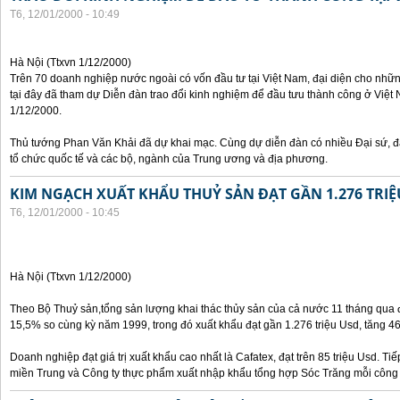
T6, 12/01/2000 - 10:49
Hà Nội (Ttxvn 1/12/2000)
Trên 70 doanh nghiệp nước ngoài có vốn đầu tư tại Việt Nam, đại diện cho nhữ
tại đây đã tham dự Diễn đàn trao đổi kinh nghiệm để đầu tưu thành công ở Việt 
1/12/2000.
Thủ tướng Phan Văn Khải đã dự khai mạc. Cùng dự diễn đàn có nhiều Đại sứ, đạ
tổ chức quốc tế và các bộ, ngành của Trung ương và địa phương.
KIM NGẠCH XUẤT KHẨU THUỶ SẢN ĐẠT GẦN 1.276 TRIỆ
T6, 12/01/2000 - 10:45
Hà Nội (Ttxvn 1/12/2000)
Theo Bộ Thuỷ sản,tổng sản lượng khai thác thủy sản của cả nước 11 tháng qua đạ
15,5% so cùng kỳ năm 1999, trong đó xuất khẩu đạt gần 1.276 triệu Usd, tăng 4
Doanh nghiệp đạt giá trị xuất khẩu cao nhất là Cafatex, đạt trên 85 triệu Usd. Ti
miền Trung và Công ty thực phẩm xuất nhập khẩu tổng hợp Sóc Trăng mỗi công ty