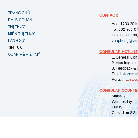
TRANG CHỦ
CONTACT
:
ĐẠI SỨ QUÁN
Add: 1233 20th
THỊ THỰC
Tel: 202-861-0
MIỄN THỊ THỰC
Email (General,
LÃNH SỰ
vanphong@vie
TIN TỨC
CONSULAR HOTLINE
QUAN HỆ VIỆT MỸ
1. General Con
2. Visa Inquiri
3. Feedback & 
Email:
dcconsu
Portal:
https://
co
CONSULAR COUNTER
Monday: 09:
Wednesday: 0
Friday: 09:
Closed on 2 Sep