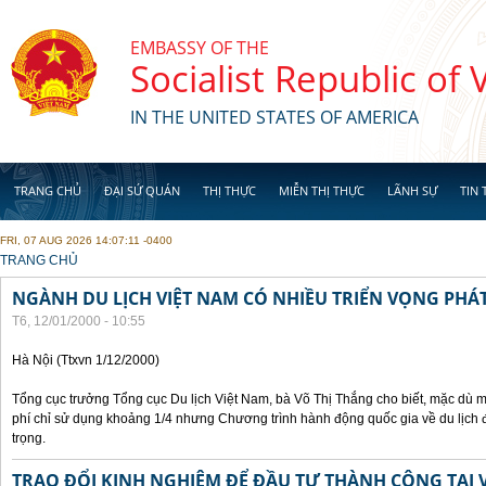
Skip to main content
EMBASSY OF THE
Socialist Republic of
IN THE UNITED STATES OF AMERICA
TRANG CHỦ
ĐẠI SỨ QUÁN
THỊ THỰC
MIỄN THỊ THỰC
LÃNH SỰ
TIN 
FRI, 07 AUG 2026 14:07:11 -0400
YOU ARE HERE
TRANG CHỦ
NGÀNH DU LỊCH VIỆT NAM CÓ NHIỀU TRIỂN VỌNG PHÁT
T6, 12/01/2000 - 10:55
Hà Nội (Ttxvn 1/12/2000)
Tổng cục trưởng Tổng cục Du lịch Việt Nam, bà Võ Thị Thắng cho biết, mặc dù m
phí chỉ sử dụng khoảng 1/4 nhưng Chương trình hành động quốc gia về du lịch 
trọng.
TRAO ĐỔI KINH NGHIỆM ĐỂ ĐẦU TƯ THÀNH CÔNG TẠI 