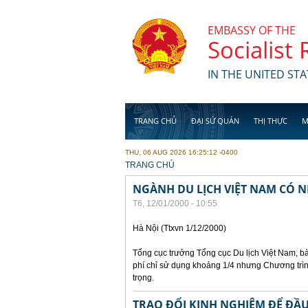
Skip to main content
EMBASSY OF THE
Socialist
IN THE UNITED STA
TRANG CHỦ
ĐẠI SỨ QUÁN
THỊ THỰC
M
THU, 06 AUG 2026 16:25:12 -0400
YOU ARE HERE
TRANG CHỦ
NGÀNH DU LỊCH VIỆT NAM CÓ N
T6, 12/01/2000 - 10:55
Hà Nội (Ttxvn 1/12/2000)
Tổng cục trưởng Tổng cục Du lịch Việt Nam, bà
phí chỉ sử dụng khoảng 1/4 nhưng Chương trìn
trọng.
TRAO ĐỔI KINH NGHIỆM ĐỂ ĐẦU