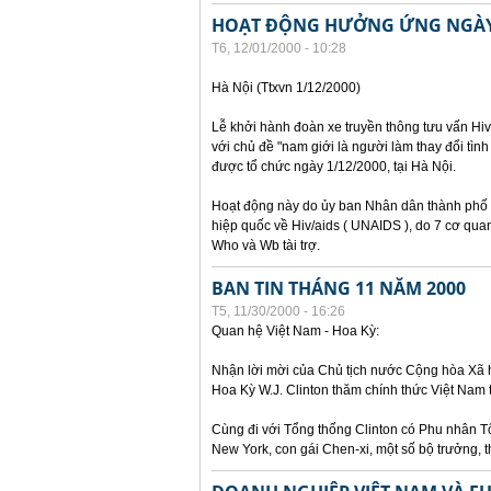
HOẠT ĐỘNG HƯỞNG ỨNG NGÀY 
T6, 12/01/2000 - 10:28
Hà Nội (Ttxvn 1/12/2000)
Lễ khởi hành đoàn xe truyền thông tưu vấn H
với chủ đề "nam giới là người làm thay đổi tình
được tổ chức ngày 1/12/2000, tại Hà Nội.
Hoạt động này do ủy ban Nhân dân thành phố 
hiệp quốc về Hiv/aids ( UNAIDS ), do 7 cơ qua
Who và Wb tài trợ.
BAN TIN THÁNG 11 NĂM 2000
T5, 11/30/2000 - 16:26
Quan hệ Việt Nam - Hoa Kỳ:
Nhận lời mời của Chủ tịch nước Cộng hòa Xã
Hoa Kỳ W.J. Clinton thăm chính thức Việt Nam
Cùng đi với Tổng thống Clinton có Phu nhân Tổ
New York, con gái Chen-xi, một số bộ trưởng, 