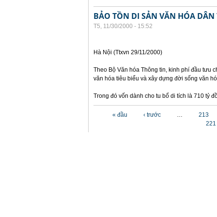
BẢO TỒN DI SẢN VĂN HÓA DÂN
T5, 11/30/2000 - 15:52
Hà Nội (Ttxvn 29/11/2000)
Theo Bộ Văn hóa Thông tin, kinh phí đầu tưu ch
văn hóa tiêu biểu và xây dựng đời sống văn hó
Trong đó vốn dành cho tu bổ di tích là 710 tỷ
Các trang
« đầu
‹ trước
…
213
221