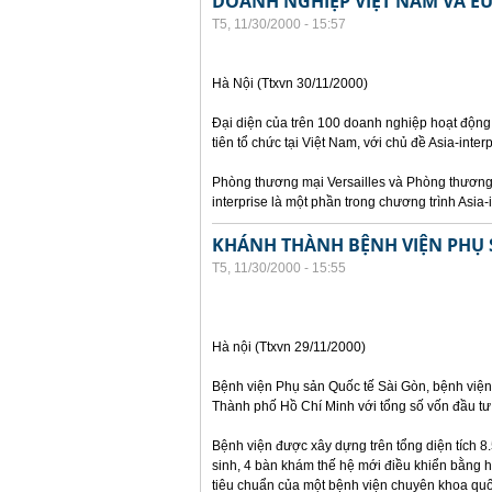
DOANH NGHIỆP VIỆT NAM VÀ EU
T5, 11/30/2000 - 15:57
Hà Nội (Ttxvn 30/11/2000)
Đại diện của trên 100 doanh nghiệp hoạt động
tiên tổ chức tại Việt Nam, với chủ đề Asia-inter
Phòng thương mại Versailles và Phòng thương 
interprise là một phần trong chương trình Asia-
KHÁNH THÀNH BỆNH VIỆN PHỤ 
T5, 11/30/2000 - 15:55
Hà nội (Ttxvn 29/11/2000)
Bệnh viện Phụ sản Quốc tế Sài Gòn, bệnh viện 
Thành phố Hồ Chí Minh với tổng số vốn đầu tư 
Bệnh viện được xây dựng trên tổng diện tích 
sinh, 4 bàn khám thế hệ mới điều khiển bằng h
tiêu chuẩn của một bệnh viện chuyên khoa quố