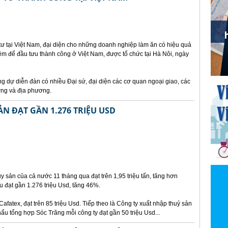
ư tại Việt Nam, đại diện cho những doanh nghiệp làm ăn có hiệu quả
iệm để đầu tưu thành công ở Việt Nam, được tổ chức tại Hà Nôi, ngày
 dự diễn đàn có nhiều Đại sứ, đại diện các cơ quan ngoại giao, các
ơng và địa phương.
N ĐẠT GẦN 1.276 TRIỆU USD
 sản của cả nước 11 tháng qua đạt trên 1,95 triệu tấn, tăng hơn
 đạt gần 1.276 triệu Usd, tăng 46%.
Cafatex, đạt trên 85 triệu Usd. Tiếp theo là Công ty xuất nhập thuỷ sản
u tổng hợp Sóc Trăng mỗi công ty đạt gần 50 triệu Usd...