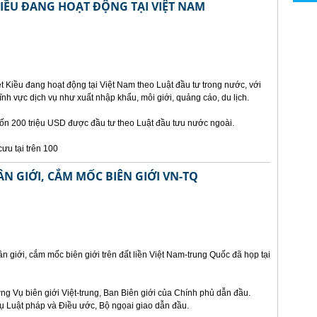
KIỀU ĐANG HOẠT ĐỘNG TẠI VIỆT NAM
 Kiều đang hoạt động tại Việt Nam theo Luật đầu tư trong nước, với
ĩnh vực dịch vụ như xuất nhập khẩu, môi giới, quảng cáo, du lịch.
vốn 200 triệu USD được đầu tư theo Luật đầu tưu nước ngoài.
ưu tại trên 100
N GIỚI, CẮM MỐC BIÊN GIỚI VN-TQ
n giới, cắm mốc biên giới trên đất liền Việt Nam-trung Quốc đã họp tại
g Vụ biên giới Việt-trung, Ban Biên giới của Chính phủ dẫn đầu.
 Luật pháp và Điều ước, Bộ ngọai giao dẫn đầu.