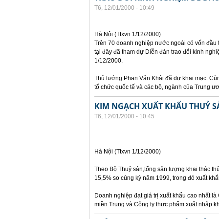
T6, 12/01/2000 - 10:49
Hà Nội (Ttxvn 1/12/2000)
Trên 70 doanh nghiệp nước ngoài có vốn đầu t
tại đây đã tham dự Diễn đàn trao đổi kinh ngh
1/12/2000.
Thủ tướng Phan Văn Khải đã dự khai mạc. Cùng
tổ chức quốc tế và các bộ, ngành của Trung ư
KIM NGẠCH XUẤT KHẨU THUỶ SẢ
T6, 12/01/2000 - 10:45
Hà Nội (Ttxvn 1/12/2000)
Theo Bộ Thuỷ sản,tổng sản lượng khai thác thủy
15,5% so cùng kỳ năm 1999, trong đó xuất khẩu
Doanh nghiệp đạt giá trị xuất khẩu cao nhất là 
miền Trung và Công ty thực phẩm xuất nhập khẩ