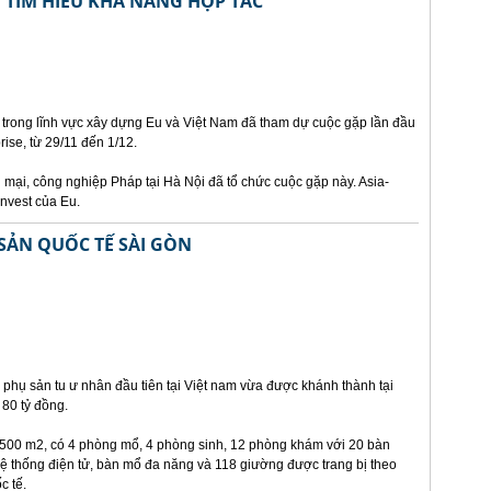
 TÌM HIỂU KHẢ NĂNG HỢP TÁC
 trong lĩnh vực xây dựng Eu và Việt Nam đã tham dự cuộc gặp lần đầu
prise, từ 29/11 đến 1/12.
mại, công nghiệp Pháp tại Hà Nội đã tổ chức cuộc gặp này. Asia-
invest của Eu.
SẢN QUỐC TẾ SÀI GÒN
phụ sản tu ư nhân đầu tiên tại Việt nam vừa được khánh thành tại
80 tỷ đồng.
8.500 m2, có 4 phòng mổ, 4 phòng sinh, 12 phòng khám với 20 bàn
ệ thống điện tử, bàn mổ đa năng và 118 giường được trang bị theo
c tế.