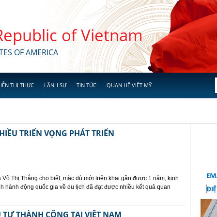
 Republic of Vietnam
TES OF AMERICA
IỄN THỊ THỰC
LÃNH SỰ
TIN TỨC
QUAN HỆ VIỆT MỸ
HIỀU TRIỂN VỌNG PHÁT TRIỂN
 Võ Thị Thắng cho biết, mặc dù mới triển khai gần được 1 năm, kinh
h hành động quốc gia về du lịch đã đạt được nhiều kết quả quan
 TƯ THÀNH CÔNG TẠI VIỆT NAM