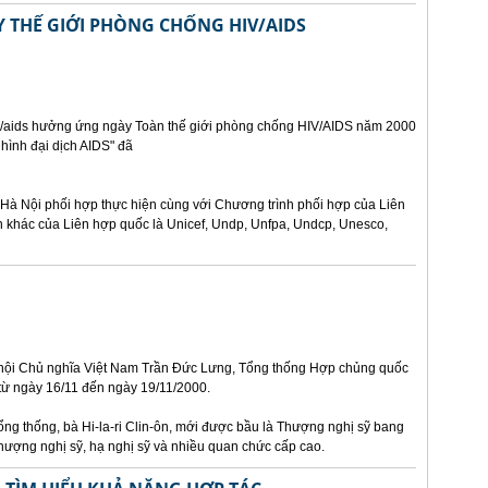
THẾ GIỚI PHÒNG CHỐNG HIV/AIDS
iv/aids hưởng ứng ngày Toàn thế giới phòng chống HIV/AIDS năm 2000
 hình đại dịch AIDS" đã
Hà Nội phối hợp thực hiện cùng với Chương trình phối hợp của Liên
n khác của Liên hợp quốc là Unicef, Undp, Unfpa, Undcp, Unesco,
 hội Chủ nghĩa Việt Nam Trần Đức Lưng, Tổng thống Hợp chủng quốc
 từ ngày 16/11 đến ngày 19/11/2000.
ng thống, bà Hi-la-ri Clin-ôn, mới được bầu là Thượng nghị sỹ bang
thượng nghị sỹ, hạ nghị sỹ và nhiều quan chức cấp cao.