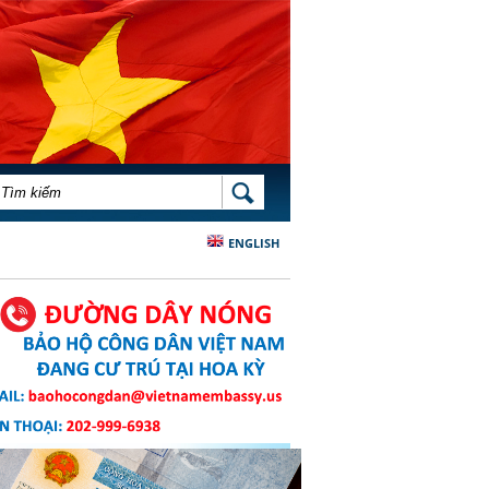
BIỂU MẪU TÌM KIẾM
TÌM KIẾM
ENGLISH