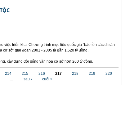
 TỘC
o việc triển khai Chương trình mục tiêu quốc gia "bảo tồn các di sản
a cơ sở" giai đoạn 2001 - 2005 là gần 1.620 tỷ đồng.
 đồng, xây dựng đời sống văn hóa cơ sở hơn 260 tỷ đồng.
214
215
216
217
218
219
220
…
sau ›
cuối »