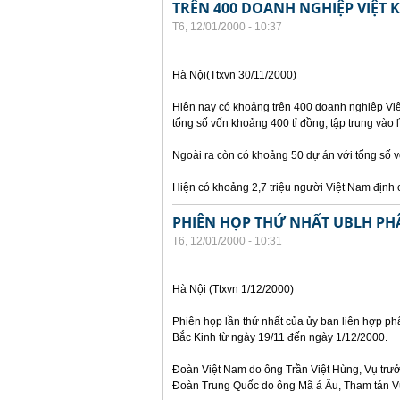
TRÊN 400 DOANH NGHIỆP VIỆT 
T6, 12/01/2000 - 10:37
Hà Nội(Ttxvn 30/11/2000)
Hiện nay có khoảng trên 400 doanh nghiệp Việt
tổng số vốn khoảng 400 tỉ đồng, tập trung vào l
Ngoài ra còn có khoảng 50 dự án với tổng số 
Hiện có khoảng 2,7 triệu người Việt Nam định c
PHIÊN HỌP THỨ NHẤT UBLH PHÂ
T6, 12/01/2000 - 10:31
Hà Nội (Ttxvn 1/12/2000)
Phiên họp lần thứ nhất của ủy ban liên hợp phâ
Bắc Kinh từ ngày 19/11 đến ngày 1/12/2000.
Đoàn Việt Nam do ông Trần Việt Hùng, Vụ trưởn
Đoàn Trung Quốc do ông Mã á Âu, Tham tán Vụ