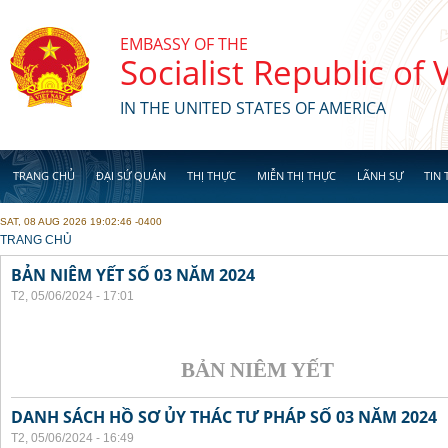
Skip to main content
EMBASSY OF THE
Socialist Republic of
IN THE UNITED STATES OF AMERICA
TRANG CHỦ
ĐẠI SỨ QUÁN
THỊ THỰC
MIỄN THỊ THỰC
LÃNH SỰ
TIN 
SAT, 08 AUG 2026 19:02:46 -0400
YOU ARE HERE
TRANG CHỦ
BẢN NIÊM YẾT SỐ 03 NĂM 2024
T2, 05/06/2024 - 17:01
BẢN NIÊM YẾT
DANH SÁCH HỒ SƠ ỦY THÁC TƯ PHÁP SỐ 03 NĂM 2024
T2, 05/06/2024 - 16:49