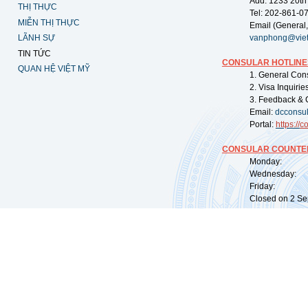
Add: 1233 20th
THỊ THỰC
Tel: 202-861-0
MIỄN THỊ THỰC
Email (General,
LÃNH SỰ
vanphong@vie
TIN TỨC
CONSULAR HOTLINE
QUAN HỆ VIỆT MỸ
1. General Con
2. Visa Inquiri
3. Feedback & 
Email:
dcconsu
Portal:
https://
co
CONSULAR COUNTER
Monday: 09:
Wednesday: 0
Friday: 09:
Closed on 2 Sep