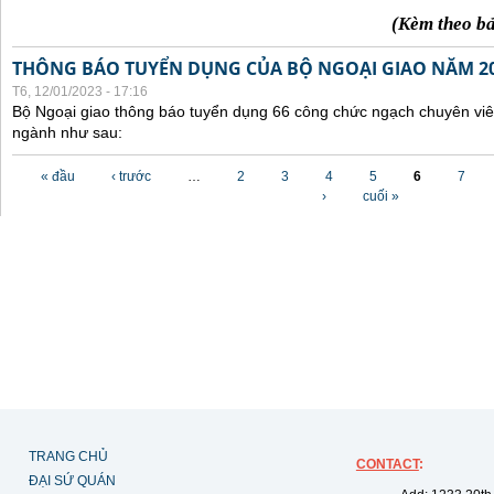
(Kèm theo b
THÔNG BÁO TUYỂN DỤNG CỦA BỘ NGOẠI GIAO NĂM 2
T6, 12/01/2023 - 17:16
Bộ Ngoại giao thông báo tuyển dụng 66 công chức ngạch chuyên viê
ngành như sau:
Các trang
« đầu
‹ trước
…
2
3
4
5
6
7
›
cuối »
TRANG CHỦ
CONTACT
:
ĐẠI SỨ QUÁN