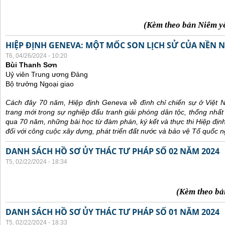
(Kèm theo bản Niêm y
HIỆP ĐỊNH GENEVA: MỘT MỐC SON LỊCH SỬ CỦA NỀN N
T6, 04/26/2024 - 10:20
Bùi Thanh Sơn
Uỷ viên Trung ương Đảng
Bộ trưởng Ngoại giao
Cách đây 70 năm, Hiệp định Geneva về đình chỉ chiến sự ở Việt 
trang mới trong sự nghiệp đấu tranh giải phóng dân tộc, thống nhất
qua 70 năm, những bài học từ đàm phán, ký kết và thực thi Hiệp địn
đối với công cuộc xây dựng, phát triển đất nước và bảo vệ Tổ quốc n
DANH SÁCH HỒ SƠ ỦY THÁC TƯ PHÁP SỐ 02 NĂM 2024
T5, 02/22/2024 - 18:34
(Kèm theo bả
DANH SÁCH HỒ SƠ ỦY THÁC TƯ PHÁP SỐ 01 NĂM 2024
T5, 02/22/2024 - 18:33