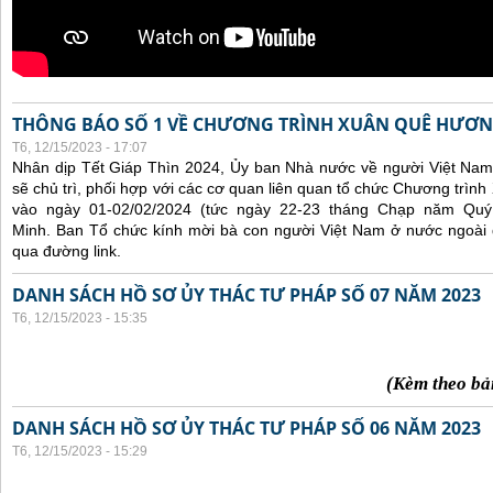
THÔNG BÁO SỐ 1 VỀ CHƯƠNG TRÌNH XUÂN QUÊ HƯƠN
T6, 12/15/2023 - 17:07
Nhân dịp Tết Giáp Thìn 2024, Ủy ban Nhà nước về người Việt Nam
sẽ chủ trì, phối hợp với các cơ quan liên quan tổ chức Chương trì
vào ngày 01-02/02/2024 (tức ngày 22-23 tháng Chạp năm Qu
Minh. Ban Tổ chức kính mời bà con người Việt Nam ở nước ngoài
qua đường link.
DANH SÁCH HỒ SƠ ỦY THÁC TƯ PHÁP SỐ 07 NĂM 2023
T6, 12/15/2023 - 15:35
(Kèm theo bả
DANH SÁCH HỒ SƠ ỦY THÁC TƯ PHÁP SỐ 06 NĂM 2023
T6, 12/15/2023 - 15:29