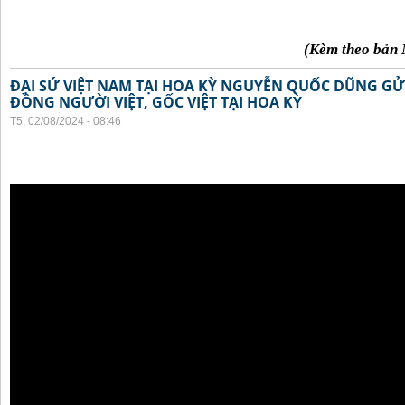
(Kèm theo bản 
ĐẠI SỨ VIỆT NAM TẠI HOA KỲ NGUYỄN QUỐC DŨNG GỬI
ĐỒNG NGƯỜI VIỆT, GỐC VIỆT TẠI HOA KỲ
T5, 02/08/2024 - 08:46