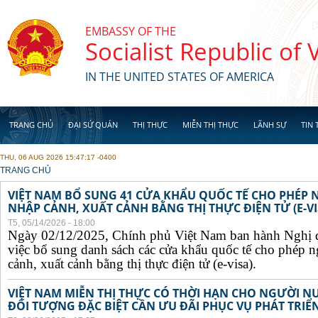
Skip to main content
EMBASSY OF THE
Socialist Republic of
IN THE UNITED STATES OF AMERICA
TRANG CHỦ
ĐẠI SỨ QUÁN
THỊ THỰC
MIỄN THỊ THỰC
LÃNH SỰ
TIN 
THU, 06 AUG 2026 15:47:17 -0400
YOU ARE HERE
TRANG CHỦ
VIỆT NAM BỔ SUNG 41 CỬA KHẨU QUỐC TẾ CHO PHÉP
NHẬP CẢNH, XUẤT CẢNH BẰNG THỊ THỰC ĐIỆN TỬ (E-VI
T5, 05/14/2026 - 18:00
Ngày 02/12/2025, Chính phủ Việt Nam ban hành Nghị 
việc bổ sung danh sách các cửa khẩu quốc tế cho phép 
cảnh, xuất cảnh bằng thị thực điện tử (e-visa).
VIỆT NAM MIỄN THỊ THỰC CÓ THỜI HẠN CHO NGƯỜI N
ĐỐI TƯỢNG ĐẶC BIỆT CẦN ƯU ĐÃI PHỤC VỤ PHÁT TRIỂN 