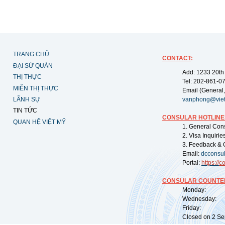
TRANG CHỦ
CONTACT
:
ĐẠI SỨ QUÁN
Add: 1233 20th
THỊ THỰC
Tel: 202-861-0
MIỄN THỊ THỰC
Email (General,
LÃNH SỰ
vanphong@vie
TIN TỨC
CONSULAR HOTLINE
QUAN HỆ VIỆT MỸ
1. General Con
2. Visa Inquiri
3. Feedback & 
Email:
dcconsu
Portal:
https://
co
CONSULAR COUNTER
Monday: 09:
Wednesday: 0
Friday: 09:
Closed on 2 Sep