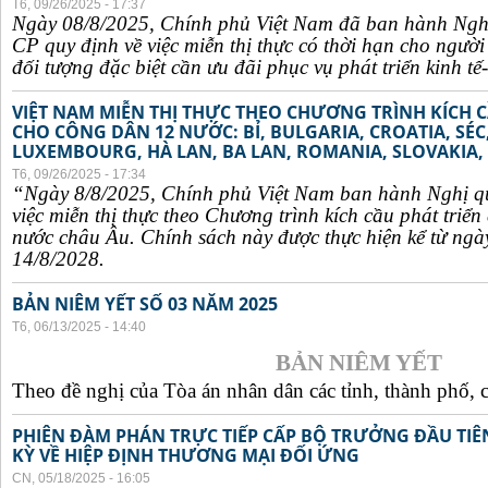
T6, 09/26/2025 - 17:37
Ngày 08/8/2025, Chính phủ Việt Nam đã ban hành Ngh
CP quy định về việc miễn thị thực có thời hạn cho ngườ
đối tượng đặc biệt cần ưu đãi phục vụ phát triển kinh tế-
VIỆT NAM MIỄN THỊ THỰC THEO CHƯƠNG TRÌNH KÍCH C
CHO CÔNG DÂN 12 NƯỚC: BỈ, BULGARIA, CROATIA, SÉ
LUXEMBOURG, HÀ LAN, BA LAN, ROMANIA, SLOVAKIA, 
T6, 09/26/2025 - 17:34
“Ngày 8/8/2025, Chính phủ Việt Nam ban hành Nghị q
việc miễn thị thực theo Chương trình kích cầu phát triể
nước châu Âu. Chính sách này được thực hiện kể từ ngà
14/8/2028.
BẢN NIÊM YẾT SỐ 03 NĂM 2025
T6, 06/13/2025 - 14:40
BẢN NIÊM YẾT
Theo đề nghị của Tòa án nhân dân các tỉnh, thành phố, c
PHIÊN ĐÀM PHÁN TRỰC TIẾP CẤP BỘ TRƯỞNG ĐẦU TIÊN
KỲ VỀ HIỆP ĐỊNH THƯƠNG MẠI ĐỐI ỨNG
CN, 05/18/2025 - 16:05