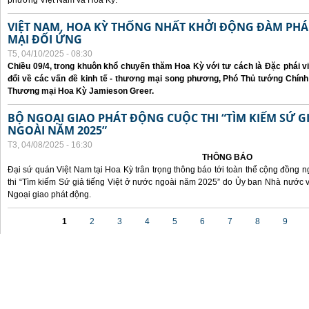
phương Việt Nam và Hoa Kỳ.
VIỆT NAM, HOA KỲ THỐNG NHẤT KHỞI ĐỘNG ĐÀM P
MẠI ĐỐI ỨNG
T5, 04/10/2025 - 08:30
Chiều 09/4, trong khuôn khổ chuyến thăm Hoa Kỳ với tư cách là Đặc phái v
đổi về các vấn đề kinh tế - thương mại song phương, Phó Thủ tướng Chín
Thương mại Hoa Kỳ Jamieson Greer.
BỘ NGOẠI GIAO PHÁT ĐỘNG CUỘC THI “TÌM KIẾM SỨ GI
NGOÀI NĂM 2025”
T3, 04/08/2025 - 16:30
THÔNG BÁO
Đại sứ quán Việt Nam tại Hoa Kỳ trân trọng thông báo tới toàn thể cộng đồng n
thi “Tìm kiếm Sứ giả tiếng Việt ở nước ngoài năm 2025” do Ủy ban Nhà nước 
Ngoại giao phát động.
Các trang
1
2
3
4
5
6
7
8
9