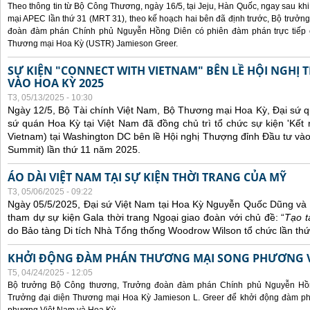
Theo thông tin từ Bộ Công Thương, ngày 16/5, tại Jeju, Hàn Quốc, ngay sau kh
mại APEC lần thứ 31 (MRT 31), theo kế hoạch hai bên đã định trước, Bộ trưở
đoàn đàm phán Chính phủ Nguyễn Hồng Diên có phiên đàm phán trực tiếp 
Thương mại Hoa Kỳ (USTR) Jamieson Greer.
SỰ KIỆN "CONNECT WITH VIETNAM" BÊN LỀ HỘI NGHỊ
VÀO HOA KỲ 2025
T3, 05/13/2025 - 10:30
Ngày 12/5, Bộ Tài chính Việt Nam, Bộ Thương mại Hoa Kỳ, Đại sứ q
sứ quán Hoa Kỳ tại Việt Nam đã đồng chủ trì tổ chức sự kiện 'Kết 
Vietnam) tại Washington DC bên lề Hội nghị Thượng đỉnh Đầu tư và
Summit) lần thứ 11 năm 2025.
ÁO DÀI VIỆT NAM TẠI SỰ KIỆN THỜI TRANG CỦA MỸ
T3, 05/06/2025 - 09:22
Ngày 05/5/2025, Đại sứ Việt Nam tại Hoa Kỳ Nguyễn Quốc Dũng và 
tham dự sự kiện Gala thời trang Ngoại giao đoàn với chủ đề: “
Tạo t
do Bảo tàng Di tích Nhà Tổng thống Woodrow Wilson tổ chức lần thứ
KHỞI ĐỘNG ĐÀM PHÁN THƯƠNG MẠI SONG PHƯƠNG VI
T5, 04/24/2025 - 12:05
Bộ trưởng Bộ Công thương, Trưởng đoàn đàm phán Chính phủ Nguyễn Hồn
Trưởng đại diện Thương mại Hoa Kỳ Jamieson L. Greer để khởi động đàm phá