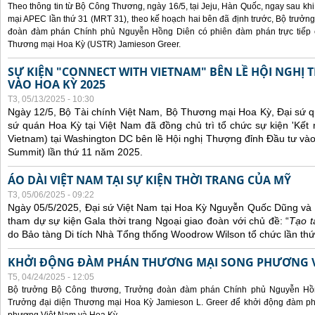
Theo thông tin từ Bộ Công Thương, ngày 16/5, tại Jeju, Hàn Quốc, ngay sau kh
mại APEC lần thứ 31 (MRT 31), theo kế hoạch hai bên đã định trước, Bộ trưở
đoàn đàm phán Chính phủ Nguyễn Hồng Diên có phiên đàm phán trực tiếp 
Thương mại Hoa Kỳ (USTR) Jamieson Greer.
SỰ KIỆN "CONNECT WITH VIETNAM" BÊN LỀ HỘI NGHỊ
VÀO HOA KỲ 2025
T3, 05/13/2025 - 10:30
Ngày 12/5, Bộ Tài chính Việt Nam, Bộ Thương mại Hoa Kỳ, Đại sứ q
sứ quán Hoa Kỳ tại Việt Nam đã đồng chủ trì tổ chức sự kiện 'Kết 
Vietnam) tại Washington DC bên lề Hội nghị Thượng đỉnh Đầu tư và
Summit) lần thứ 11 năm 2025.
ÁO DÀI VIỆT NAM TẠI SỰ KIỆN THỜI TRANG CỦA MỸ
T3, 05/06/2025 - 09:22
Ngày 05/5/2025, Đại sứ Việt Nam tại Hoa Kỳ Nguyễn Quốc Dũng và 
tham dự sự kiện Gala thời trang Ngoại giao đoàn với chủ đề: “
Tạo t
do Bảo tàng Di tích Nhà Tổng thống Woodrow Wilson tổ chức lần thứ
KHỞI ĐỘNG ĐÀM PHÁN THƯƠNG MẠI SONG PHƯƠNG VI
T5, 04/24/2025 - 12:05
Bộ trưởng Bộ Công thương, Trưởng đoàn đàm phán Chính phủ Nguyễn Hồn
Trưởng đại diện Thương mại Hoa Kỳ Jamieson L. Greer để khởi động đàm phá