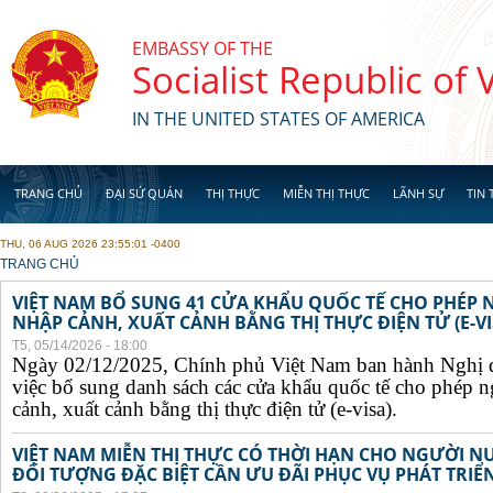
Skip to main content
EMBASSY OF THE
Socialist Republic of
IN THE UNITED STATES OF AMERICA
TRANG CHỦ
ĐẠI SỨ QUÁN
THỊ THỰC
MIỄN THỊ THỰC
LÃNH SỰ
TIN 
THU, 06 AUG 2026 23:55:01 -0400
YOU ARE HERE
TRANG CHỦ
VIỆT NAM BỔ SUNG 41 CỬA KHẨU QUỐC TẾ CHO PHÉP
NHẬP CẢNH, XUẤT CẢNH BẰNG THỊ THỰC ĐIỆN TỬ (E-VI
T5, 05/14/2026 - 18:00
Ngày 02/12/2025, Chính phủ Việt Nam ban hành Nghị 
việc bổ sung danh sách các cửa khẩu quốc tế cho phép 
cảnh, xuất cảnh bằng thị thực điện tử (e-visa).
VIỆT NAM MIỄN THỊ THỰC CÓ THỜI HẠN CHO NGƯỜI N
ĐỐI TƯỢNG ĐẶC BIỆT CẦN ƯU ĐÃI PHỤC VỤ PHÁT TRIỂN 