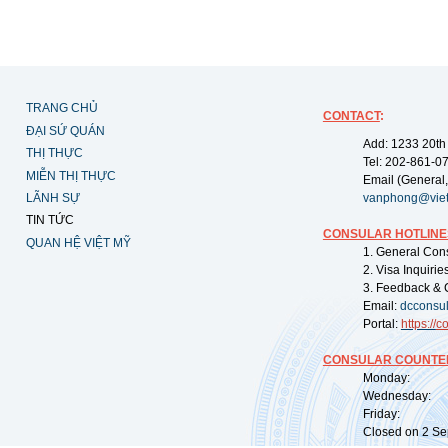
TRANG CHỦ
CONTACT
:
ĐẠI SỨ QUÁN
Add: 1233 20th
THỊ THỰC
Tel: 202-861-0
MIỄN THỊ THỰC
Email (General,
LÃNH SỰ
vanphong@vie
TIN TỨC
CONSULAR HOTLINE
QUAN HỆ VIỆT MỸ
1. General Con
2. Visa Inquiri
3. Feedback & 
Email:
dcconsu
Portal:
https://
co
CONSULAR COUNTER
Monday: 09:
Wednesday: 0
Friday: 09:
Closed on 2 Sep