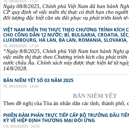
T6, 09/26/2025 - 17:37
Ngày 08/8/2025, Chính phủ Việt Nam đã ban hành Ngh
CP quy định về việc miễn thị thực có thời hạn cho ngườ
đối tượng đặc biệt cần ưu đãi phục vụ phát triển kinh tế-
VIỆT NAM MIỄN THỊ THỰC THEO CHƯƠNG TRÌNH KÍCH C
CHO CÔNG DÂN 12 NƯỚC: BỈ, BULGARIA, CROATIA, SÉ
LUXEMBOURG, HÀ LAN, BA LAN, ROMANIA, SLOVAKIA, 
T6, 09/26/2025 - 17:34
“Ngày 8/8/2025, Chính phủ Việt Nam ban hành Nghị q
việc miễn thị thực theo Chương trình kích cầu phát triể
nước châu Âu. Chính sách này được thực hiện kể từ ngà
14/8/2028.
BẢN NIÊM YẾT SỐ 03 NĂM 2025
T6, 06/13/2025 - 14:40
BẢN NIÊM YẾT
Theo đề nghị của Tòa án nhân dân các tỉnh, thành phố, c
PHIÊN ĐÀM PHÁN TRỰC TIẾP CẤP BỘ TRƯỞNG ĐẦU TIÊN
KỲ VỀ HIỆP ĐỊNH THƯƠNG MẠI ĐỐI ỨNG
CN, 05/18/2025 - 16:05