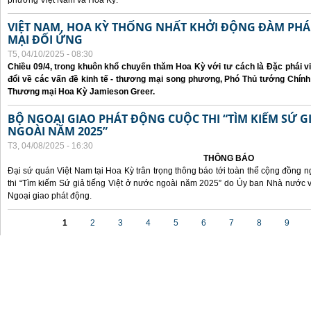
phương Việt Nam và Hoa Kỳ.
VIỆT NAM, HOA KỲ THỐNG NHẤT KHỞI ĐỘNG ĐÀM P
MẠI ĐỐI ỨNG
T5, 04/10/2025 - 08:30
Chiều 09/4, trong khuôn khổ chuyến thăm Hoa Kỳ với tư cách là Đặc phái v
đổi về các vấn đề kinh tế - thương mại song phương, Phó Thủ tướng Chín
Thương mại Hoa Kỳ Jamieson Greer.
BỘ NGOẠI GIAO PHÁT ĐỘNG CUỘC THI “TÌM KIẾM SỨ GI
NGOÀI NĂM 2025”
T3, 04/08/2025 - 16:30
THÔNG BÁO
Đại sứ quán Việt Nam tại Hoa Kỳ trân trọng thông báo tới toàn thể cộng đồng n
thi “Tìm kiếm Sứ giả tiếng Việt ở nước ngoài năm 2025” do Ủy ban Nhà nước 
Ngoại giao phát động.
Các trang
1
2
3
4
5
6
7
8
9