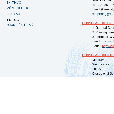
Add: 1233 20th
THỊ THỰC
Tel: 202-861-0
MIỄN THỊ THỰC
Email (General,
LÃNH SỰ
vanphong@vie
TIN TỨC
CONSULAR HOTLINE
QUAN HỆ VIỆT MỸ
1. General Con
2. Visa Inquiri
3. Feedback & 
Email:
dcconsu
Portal:
https://
co
CONSULAR COUNTER
Monday: 09:
Wednesday: 0
Friday: 09:
Closed on 2 Sep