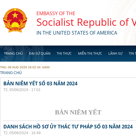
Skip to main content
EMBASSY OF THE
Socialist Republic of
IN THE UNITED STATES OF AMERICA
TRANG CHỦ
ĐẠI SỨ QUÁN
THỊ THỰC
MIỄN THỊ THỰC
LÃNH SỰ
TIN 
THU, 06 AUG 2026 16:02:34 -0400
YOU ARE HERE
TRANG CHỦ
BẢN NIÊM YẾT SỐ 03 NĂM 2024
T2, 05/06/2024 - 17:01
BẢN NIÊM YẾT
DANH SÁCH HỒ SƠ ỦY THÁC TƯ PHÁP SỐ 03 NĂM 2024
T2, 05/06/2024 - 16:49