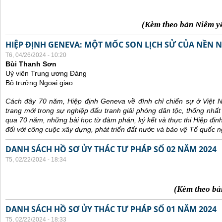
(Kèm theo bản Niêm y
HIỆP ĐỊNH GENEVA: MỘT MỐC SON LỊCH SỬ CỦA NỀN N
T6, 04/26/2024 - 10:20
Bùi Thanh Sơn
Uỷ viên Trung ương Đảng
Bộ trưởng Ngoại giao
Cách đây 70 năm, Hiệp định Geneva về đình chỉ chiến sự ở Việt 
trang mới trong sự nghiệp đấu tranh giải phóng dân tộc, thống nhất
qua 70 năm, những bài học từ đàm phán, ký kết và thực thi Hiệp địn
đối với công cuộc xây dựng, phát triển đất nước và bảo vệ Tổ quốc n
DANH SÁCH HỒ SƠ ỦY THÁC TƯ PHÁP SỐ 02 NĂM 2024
T5, 02/22/2024 - 18:34
(Kèm theo bả
DANH SÁCH HỒ SƠ ỦY THÁC TƯ PHÁP SỐ 01 NĂM 2024
T5, 02/22/2024 - 18:33