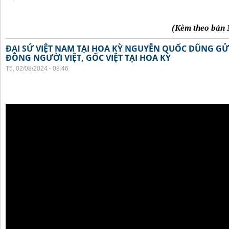
(Kèm theo bản 
ĐẠI SỨ VIỆT NAM TẠI HOA KỲ NGUYỄN QUỐC DŨNG GỬI
ĐỒNG NGƯỜI VIỆT, GỐC VIỆT TẠI HOA KỲ
T5, 02/08/2024 - 08:46