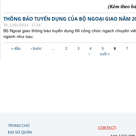
(Kèm theo b
THÔNG BÁO TUYỂN DỤNG CỦA BỘ NGOẠI GIAO NĂM 2
T6, 12/01/2023 - 17:16
Bộ Ngoại giao thông báo tuyển dụng 66 công chức ngạch chuyên viê
ngành như sau:
Các trang
« đầu
‹ trước
…
2
3
4
5
6
7
›
cuối »
TRANG CHỦ
CONTACT
:
ĐẠI SỨ QUÁN