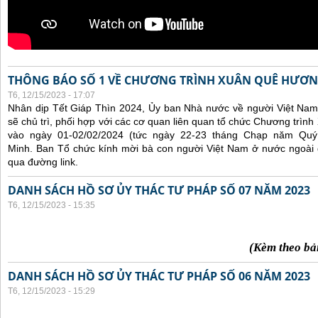
THÔNG BÁO SỐ 1 VỀ CHƯƠNG TRÌNH XUÂN QUÊ HƯƠN
T6, 12/15/2023 - 17:07
Nhân dịp Tết Giáp Thìn 2024, Ủy ban Nhà nước về người Việt Nam
sẽ chủ trì, phối hợp với các cơ quan liên quan tổ chức Chương trì
vào ngày 01-02/02/2024 (tức ngày 22-23 tháng Chạp năm Qu
Minh. Ban Tổ chức kính mời bà con người Việt Nam ở nước ngoài
qua đường link.
DANH SÁCH HỒ SƠ ỦY THÁC TƯ PHÁP SỐ 07 NĂM 2023
T6, 12/15/2023 - 15:35
(Kèm theo bả
DANH SÁCH HỒ SƠ ỦY THÁC TƯ PHÁP SỐ 06 NĂM 2023
T6, 12/15/2023 - 15:29