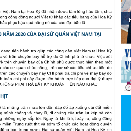
 Việt Nam tại Hoa Kỳ đã nhận được tấm lòng hảo tâm, chia
rong cộng đồng người Việt từ khắp các tiểu bang của Hoa Kỳ
hắc phục hậu quả nặng nề của các đợt bão lũ.
 NĂM 2020 CỦA ĐẠI SỨ QUÁN VIỆT NAM TẠI
 đang tiến hành trợ giúp các công dân Việt Nam tại Hoa Kỳ
về trên chuyến bay hỗ trợ do Chính phủ tổ chức. Việc xét
ề trên chuyến bay của Chính phủ được thực hiện theo một
a các cơ quan chức năng, trên cơ sở các tiêu chí ưu tiên do
trên các chuyến bay này CHỈ phải trả chi phí vé máy bay do
 toán chi phí này được tiến hành trực tiếp qua đại lý được
N KHÔNG PHẢI TRẢ BẤT KỲ KHOẢN TIỀN NÀO KHÁC.
HỊT
6 là những trận mưa lớn dồn dập đổ ập xuống dải đất miền
 mình chống và chạy lũ, di chứng của trận lụt kép sẽ còn
 những ngày sắp tới. Ngay từ khi lũ lụt xảy ra, cộng đồng
ề miền Trung ruột thịt và sớm tổ chức các hoạt động quyên
 đồng bào trong nước. Đại sứ quán Việt Nam tại Hoa Kỳ xin