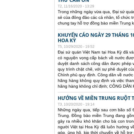
THƯ CẢM ƠN
T2, 11/16/2020 - 13:29
Trong những ngày vừa qua, Đại sứ quán
sẻ của đông đảo các cá nhân, tổ chức t
chung tay hỗ trợ đồng bào miền Trung k
KHUYẾN CÁO NGÀY 29 THÁNG 10
HOA KỲ
T5, 10/29/2020 - 19:52
Đại sứ quán Việt Nam tại Hoa Kỳ đã và
có nguyện vọng cấp bách về nước được 
duyệt danh sách công dân được phép v
quy trình chặt chẽ, với sự phê duyệt củ
Chính phủ quy định. C
ông dân về nước 
hãng hàng không quy định và việc thanh
hãng hàng không chỉ định; CÔNG DÂ
HƯỚNG VỀ MIỀN TRUNG RUỘT T
T3, 10/20/2020 - 19:14
Những ngày qua, tiếp sau cơn bão số 
Trung. Đồng bào miền Trung đang gồng
gây ra nhiều khó khăn cho bà con trong
người Việt tại Hoa Kỳ đã luôn hướng v
góp, ủng hộ, kịp thời chuyển về hỗ trợ