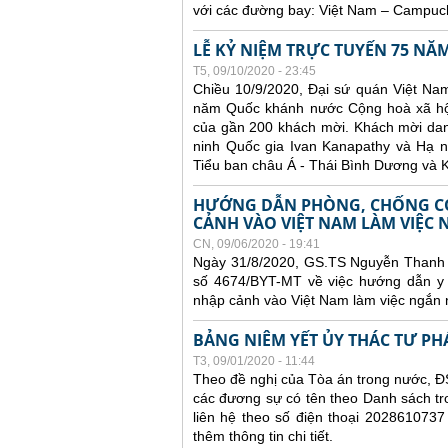
với các đường bay: Việt Nam – Campuch
LỄ KỶ NIỆM TRỰC TUYẾN 75 N
T5, 09/10/2020 - 23:45
Chiều 10/9/2020, Đại sứ quán Việt Nam
năm Quốc khánh nước Cộng hoà xã hội 
của gần 200 khách mời. Khách mời dan
ninh Quốc gia Ivan Kanapathy và Hạ n
Tiểu ban châu Á - Thái Bình Dương và K
HƯỚNG DẪN PHÒNG, CHỐNG CO
CẢNH VÀO VIỆT NAM LÀM VIỆC
CN, 09/06/2020 - 19:41
Ngày 31/8/2020, GS.TS Nguyễn Thanh 
số 4674/BYT-MT về việc hướng dẫn y 
nhập cảnh vào Việt Nam làm việc ngắn 
BẢNG NIÊM YẾT ỦY THÁC TƯ PH
T3, 09/01/2020 - 11:44
Theo đề nghị của Tòa án trong nước, ĐS
các đương sự có tên theo Danh sách tr
liên hệ theo số điện thoại 2028610737
thêm thông tin chi tiết.