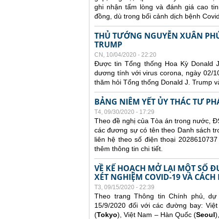
ghi nhận tấm lòng và đánh giá cao ti
đồng, dù trong bối cảnh dịch bệnh Covi
THỦ TƯỚNG NGUYỄN XUÂN PHÚC
TRUMP
CN, 10/04/2020 - 22:20
Được tin Tổng thống Hoa Kỳ Donald 
dương tính với virus corona, ngày 02
thăm hỏi Tổng thống Donald J. Trump v
BẢNG NIÊM YẾT ỦY THÁC TƯ PH
T4, 09/30/2020 - 17:29
Theo đề nghị của Tòa án trong nước, ĐS
các đương sự có tên theo Danh sách tr
liên hệ theo số điện thoại 2028610737
thêm thông tin chi tiết.
VỀ KẾ HOẠCH MỞ LẠI MỘT SỐ 
XÉT NGHIỆM COVID-19 VÀ CÁCH
T3, 09/15/2020 - 22:39
Theo trang Thông tin Chính phủ, dự
15/9/2020 đối với các đường bay: Việ
(
Tokyo
), Việt Nam – Hàn Quốc (
Seoul
)