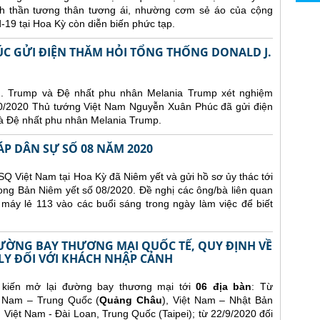
nh thần tương thân tương ái, nhường cơm sẻ áo của cộng
d-19 tại Hoa Kỳ còn diễn biến phức tạp.
 GỬI ĐIỆN THĂM HỎI TỔNG THỐNG DONALD J.
J. Trump và Đệ nhất phu nhân Melania Trump xét nghiệm
/10/2020 Thủ tướng Việt Nam Nguyễn Xuân Phúc đã gửi điện
à Đệ nhất phu nhân Melania Trump.
ÁP DÂN SỰ SỐ 08 NĂM 2020
Q Việt Nam tại Hoa Kỳ đã Niêm yết và gửi hồ sơ ủy thác tới
ong Bản Niêm yết số 08/2020. Đề nghị các ông/bà liên quan
 máy lẻ 113 vào các buổi sáng trong ngày làm việc để biết
ĐƯỜNG BAY THƯƠNG MẠI QUỐC TẾ, QUY ĐỊNH VỀ
 LY ĐỐI VỚI KHÁCH NHẬP CẢNH
 kiến mở lại đường bay thương mại tới
06 địa bàn
:
Từ
t Nam – Trung Quốc (
Quảng Châu
), Việt Nam – Nhật Bản
, Việt Nam - Đài Loan, Trung Quốc (Taipei); t
ừ 22/9/2020 đối