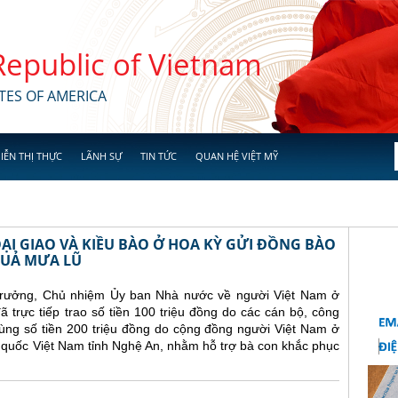
 Republic of Vietnam
TES OF AMERICA
IỄN THỊ THỰC
LÃNH SỰ
TIN TỨC
QUAN HỆ VIỆT MỸ
ẠI GIAO VÀ KIỀU BÀO Ở HOA KỲ GỬI ĐỒNG BÀO
QUẢ MƯA LŨ
trưởng, Chủ nhiệm Ủy ban Nhà nước về người Việt Nam ở
trực tiếp trao số tiền 100 triệu đồng do các cán bộ, công
ùng số tiền 200 triệu đồng do cộng đồng người Việt Nam ở
 quốc Việt Nam tỉnh Nghệ An, nhằm hỗ trợ bà con khắc phục