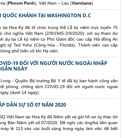
ia (
Phnom Penh
), Việt Nam – Lào (
Vientiane
).
ĂM QUỐC KHÁNH TẠI WASHINGTON D.C
 tại Hoa Kỳ đã tổ chức trọng thể Lễ kỷ niệm trực tuyến 75
chủ nghĩa Việt Nam (2/9/1945-2/9/2020), với sự tham dự
h dự tại Lễ kỷ niệm có Phó Giám đốc cao cấp Hội đồng An
ghị sỹ Ted Yoho (Cộng hòa - Florida), Thành viên cao cấp
hông phổ biến vũ khí Hạ viện.
VID-19 ĐỐI VỚI NGƯỜI NƯỚC NGOÀI NHẬP
 NGẮN NGÀY
Long - Quyền Bộ trưởng Bộ Y tế đã ký ban hành công văn
tế phòng, chống dịch COVID-19 đối với người nước ngoài
ngày (dưới 14 ngày).
ÁP DÂN SỰ SỐ 07 NĂM 2020
Q Việt Nam tại Hoa Kỳ đã Niêm yết và gửi hồ sơ ủy thác tới
ong Bản Niêm yết số 07/2020. Đề nghị các ông/bà liên quan
 máy lẻ 113 vào các buổi sáng trong ngày làm việc để biết