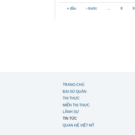
Các trang
« đầu
‹ trước
…
8
9
TRANG CHỦ
ĐẠI SỨ QUÁN
THỊ THỰC
MIỄN THỊ THỰC
LÃNH SỰ
TIN TỨC
QUAN HỆ VIỆT MỸ