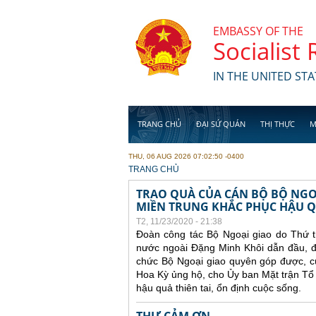
Skip to main content
EMBASSY OF THE
Socialist
IN THE UNITED STA
TRANG CHỦ
ĐẠI SỨ QUÁN
THỊ THỰC
M
THU, 06 AUG 2026 07:02:50 -0400
YOU ARE HERE
TRANG CHỦ
TRAO QUÀ CỦA CÁN BỘ BỘ NGO
MIỀN TRUNG KHẮC PHỤC HẬU 
T2, 11/23/2020 - 21:38
Đoàn công tác Bộ Ngoại giao do Thứ 
nước ngoài Đặng Minh Khôi dẫn đầu, đã 
chức Bộ Ngoại giao quyên góp được, c
Hoa Kỳ ủng hộ, cho Ủy ban Mặt trận Tổ
hậu quả thiên tai, ổn định cuộc sống.