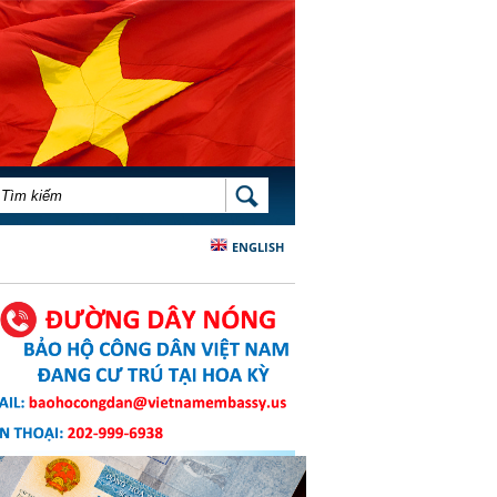
BIỂU MẪU TÌM KIẾM
TÌM KIẾM
ENGLISH