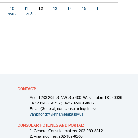
10
11
12
13
14
15
16
…
sau ›
cuối »
CONTACT
:
Add: 1233 20th St NW, Ste 400, Washington, DC 20036
Tel: 202-861-0737; Fax: 202-861-0917
Email (General, non-consular inquiries):
vanphong@vietnamembassy.us
CONSULAR HOTLINES AND PORTAL
:
1. General Consular matters: 202-989-8312
2. Visa Inquiries: 202-989-8160