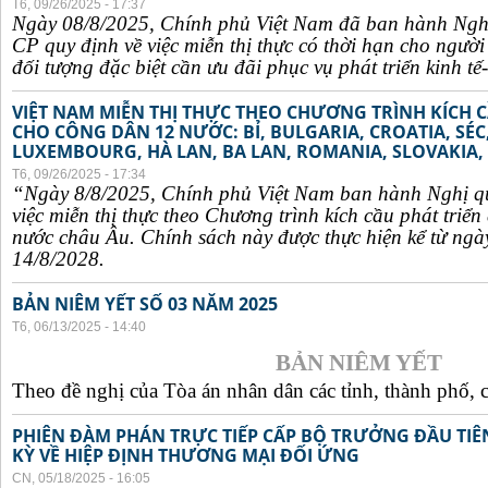
T6, 09/26/2025 - 17:37
Ngày 08/8/2025, Chính phủ Việt Nam đã ban hành Ngh
CP quy định về việc miễn thị thực có thời hạn cho ngườ
đối tượng đặc biệt cần ưu đãi phục vụ phát triển kinh tế-
VIỆT NAM MIỄN THỊ THỰC THEO CHƯƠNG TRÌNH KÍCH C
CHO CÔNG DÂN 12 NƯỚC: BỈ, BULGARIA, CROATIA, SÉ
LUXEMBOURG, HÀ LAN, BA LAN, ROMANIA, SLOVAKIA, 
T6, 09/26/2025 - 17:34
“Ngày 8/8/2025, Chính phủ Việt Nam ban hành Nghị q
việc miễn thị thực theo Chương trình kích cầu phát triể
nước châu Âu. Chính sách này được thực hiện kể từ ngà
14/8/2028.
BẢN NIÊM YẾT SỐ 03 NĂM 2025
T6, 06/13/2025 - 14:40
BẢN NIÊM YẾT
Theo đề nghị của Tòa án nhân dân các tỉnh, thành phố, c
PHIÊN ĐÀM PHÁN TRỰC TIẾP CẤP BỘ TRƯỞNG ĐẦU TIÊN
KỲ VỀ HIỆP ĐỊNH THƯƠNG MẠI ĐỐI ỨNG
CN, 05/18/2025 - 16:05