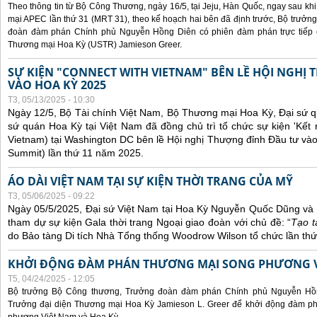
Theo thông tin từ Bộ Công Thương, ngày 16/5, tại Jeju, Hàn Quốc, ngay sau kh
mại APEC lần thứ 31 (MRT 31), theo kế hoạch hai bên đã định trước, Bộ trưở
đoàn đàm phán Chính phủ Nguyễn Hồng Diên có phiên đàm phán trực tiếp 
Thương mại Hoa Kỳ (USTR) Jamieson Greer.
SỰ KIỆN "CONNECT WITH VIETNAM" BÊN LỀ HỘI NGHỊ
VÀO HOA KỲ 2025
T3, 05/13/2025 - 10:30
Ngày 12/5, Bộ Tài chính Việt Nam, Bộ Thương mại Hoa Kỳ, Đại sứ q
sứ quán Hoa Kỳ tại Việt Nam đã đồng chủ trì tổ chức sự kiện 'Kết 
Vietnam) tại Washington DC bên lề Hội nghị Thượng đỉnh Đầu tư và
Summit) lần thứ 11 năm 2025.
ÁO DÀI VIỆT NAM TẠI SỰ KIỆN THỜI TRANG CỦA MỸ
T3, 05/06/2025 - 09:22
Ngày 05/5/2025, Đại sứ Việt Nam tại Hoa Kỳ Nguyễn Quốc Dũng và 
tham dự sự kiện Gala thời trang Ngoại giao đoàn với chủ đề: “
Tạo t
do Bảo tàng Di tích Nhà Tổng thống Woodrow Wilson tổ chức lần thứ
KHỞI ĐỘNG ĐÀM PHÁN THƯƠNG MẠI SONG PHƯƠNG VI
T5, 04/24/2025 - 12:05
Bộ trưởng Bộ Công thương, Trưởng đoàn đàm phán Chính phủ Nguyễn Hồn
Trưởng đại diện Thương mại Hoa Kỳ Jamieson L. Greer để khởi động đàm phá