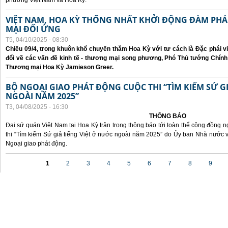
phương Việt Nam và Hoa Kỳ.
VIỆT NAM, HOA KỲ THỐNG NHẤT KHỞI ĐỘNG ĐÀM P
MẠI ĐỐI ỨNG
T5, 04/10/2025 - 08:30
Chiều 09/4, trong khuôn khổ chuyến thăm Hoa Kỳ với tư cách là Đặc phái v
đổi về các vấn đề kinh tế - thương mại song phương, Phó Thủ tướng Chín
Thương mại Hoa Kỳ Jamieson Greer.
BỘ NGOẠI GIAO PHÁT ĐỘNG CUỘC THI “TÌM KIẾM SỨ GI
NGOÀI NĂM 2025”
T3, 04/08/2025 - 16:30
THÔNG BÁO
Đại sứ quán Việt Nam tại Hoa Kỳ trân trọng thông báo tới toàn thể cộng đồng n
thi “Tìm kiếm Sứ giả tiếng Việt ở nước ngoài năm 2025” do Ủy ban Nhà nước 
Ngoại giao phát động.
Các trang
1
2
3
4
5
6
7
8
9