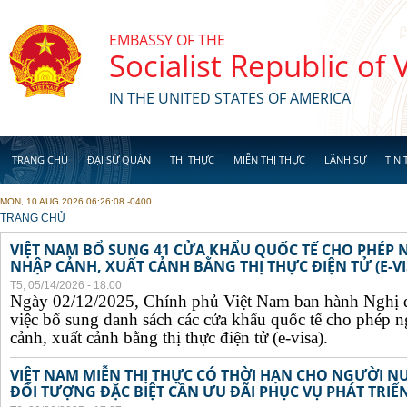
Skip to main content
EMBASSY OF THE
Socialist Republic of
IN THE UNITED STATES OF AMERICA
TRANG CHỦ
ĐẠI SỨ QUÁN
THỊ THỰC
MIỄN THỊ THỰC
LÃNH SỰ
TIN 
MON, 10 AUG 2026 06:26:08 -0400
YOU ARE HERE
TRANG CHỦ
VIỆT NAM BỔ SUNG 41 CỬA KHẨU QUỐC TẾ CHO PHÉP
NHẬP CẢNH, XUẤT CẢNH BẰNG THỊ THỰC ĐIỆN TỬ (E-VI
T5, 05/14/2026 - 18:00
Ngày 02/12/2025, Chính phủ Việt Nam ban hành Nghị 
việc bổ sung danh sách các cửa khẩu quốc tế cho phép 
cảnh, xuất cảnh bằng thị thực điện tử (e-visa).
VIỆT NAM MIỄN THỊ THỰC CÓ THỜI HẠN CHO NGƯỜI N
ĐỐI TƯỢNG ĐẶC BIỆT CẦN ƯU ĐÃI PHỤC VỤ PHÁT TRIỂN 