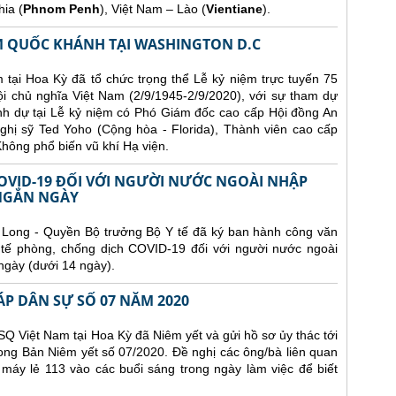
ia (
Phnom Penh
), Việt Nam – Lào (
Vientiane
).
ĂM QUỐC KHÁNH TẠI WASHINGTON D.C
 tại Hoa Kỳ đã tổ chức trọng thể Lễ kỷ niệm trực tuyến 75
chủ nghĩa Việt Nam (2/9/1945-2/9/2020), với sự tham dự
h dự tại Lễ kỷ niệm có Phó Giám đốc cao cấp Hội đồng An
ghị sỹ Ted Yoho (Cộng hòa - Florida), Thành viên cao cấp
hông phổ biến vũ khí Hạ viện.
VID-19 ĐỐI VỚI NGƯỜI NƯỚC NGOÀI NHẬP
 NGẮN NGÀY
Long - Quyền Bộ trưởng Bộ Y tế đã ký ban hành công văn
tế phòng, chống dịch COVID-19 đối với người nước ngoài
ngày (dưới 14 ngày).
ÁP DÂN SỰ SỐ 07 NĂM 2020
Q Việt Nam tại Hoa Kỳ đã Niêm yết và gửi hồ sơ ủy thác tới
ong Bản Niêm yết số 07/2020. Đề nghị các ông/bà liên quan
 máy lẻ 113 vào các buổi sáng trong ngày làm việc để biết