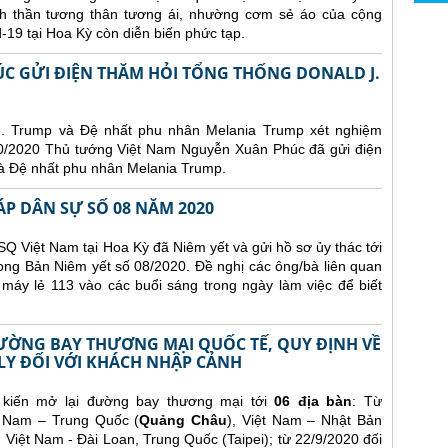
nh thần tương thân tương ái, nhường cơm sẻ áo của cộng
d-19 tại Hoa Kỳ còn diễn biến phức tạp.
 GỬI ĐIỆN THĂM HỎI TỔNG THỐNG DONALD J.
J. Trump và Đệ nhất phu nhân Melania Trump xét nghiệm
/10/2020 Thủ tướng Việt Nam Nguyễn Xuân Phúc đã gửi điện
à Đệ nhất phu nhân Melania Trump.
ÁP DÂN SỰ SỐ 08 NĂM 2020
Q Việt Nam tại Hoa Kỳ đã Niêm yết và gửi hồ sơ ủy thác tới
ong Bản Niêm yết số 08/2020. Đề nghị các ông/bà liên quan
 máy lẻ 113 vào các buổi sáng trong ngày làm việc để biết
ĐƯỜNG BAY THƯƠNG MẠI QUỐC TẾ, QUY ĐỊNH VỀ
 LY ĐỐI VỚI KHÁCH NHẬP CẢNH
 kiến mở lại đường bay thương mại tới
06 địa bàn
:
Từ
t Nam – Trung Quốc (
Quảng Châu
), Việt Nam – Nhật Bản
, Việt Nam - Đài Loan, Trung Quốc (Taipei); t
ừ 22/9/2020 đối