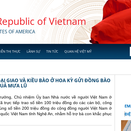
 Republic of Vietnam
TES OF AMERICA
IỄN THỊ THỰC
LÃNH SỰ
TIN TỨC
QUAN HỆ VIỆT MỸ
ẠI GIAO VÀ KIỀU BÀO Ở HOA KỲ GỬI ĐỒNG BÀO
QUẢ MƯA LŨ
trưởng, Chủ nhiệm Ủy ban Nhà nước về người Việt Nam ở
trực tiếp trao số tiền 100 triệu đồng do các cán bộ, công
ùng số tiền 200 triệu đồng do cộng đồng người Việt Nam ở
 quốc Việt Nam tỉnh Nghệ An, nhằm hỗ trợ bà con khắc phục