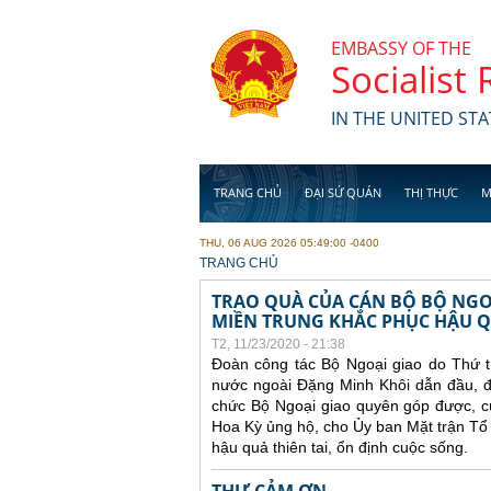
Skip to main content
EMBASSY OF THE
Socialist
IN THE UNITED STA
TRANG CHỦ
ĐẠI SỨ QUÁN
THỊ THỰC
M
THU, 06 AUG 2026 05:49:00 -0400
YOU ARE HERE
TRANG CHỦ
TRAO QUÀ CỦA CÁN BỘ BỘ NGO
MIỀN TRUNG KHẮC PHỤC HẬU 
T2, 11/23/2020 - 21:38
Đoàn công tác Bộ Ngoại giao do Thứ 
nước ngoài Đặng Minh Khôi dẫn đầu, đã 
chức Bộ Ngoại giao quyên góp được, c
Hoa Kỳ ủng hộ, cho Ủy ban Mặt trận Tổ
hậu quả thiên tai, ổn định cuộc sống.