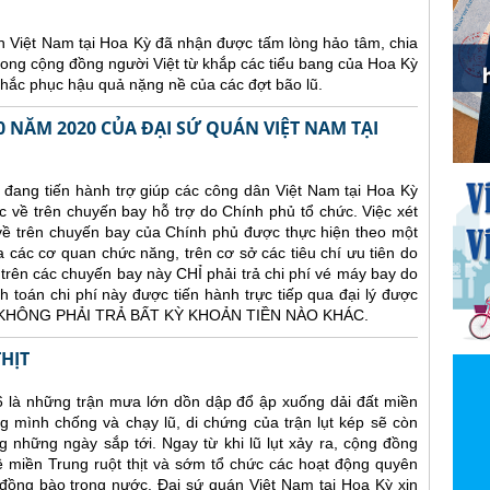
 Việt Nam tại Hoa Kỳ đã nhận được tấm lòng hảo tâm, chia
rong cộng đồng người Việt từ khắp các tiểu bang của Hoa Kỳ
hắc phục hậu quả nặng nề của các đợt bão lũ.
 NĂM 2020 CỦA ĐẠI SỨ QUÁN VIỆT NAM TẠI
 đang tiến hành trợ giúp các công dân Việt Nam tại Hoa Kỳ
về trên chuyến bay hỗ trợ do Chính phủ tổ chức. Việc xét
ề trên chuyến bay của Chính phủ được thực hiện theo một
a các cơ quan chức năng, trên cơ sở các tiêu chí ưu tiên do
trên các chuyến bay này CHỈ phải trả chi phí vé máy bay do
 toán chi phí này được tiến hành trực tiếp qua đại lý được
N KHÔNG PHẢI TRẢ BẤT KỲ KHOẢN TIỀN NÀO KHÁC.
HỊT
6 là những trận mưa lớn dồn dập đổ ập xuống dải đất miền
 mình chống và chạy lũ, di chứng của trận lụt kép sẽ còn
 những ngày sắp tới. Ngay từ khi lũ lụt xảy ra, cộng đồng
ề miền Trung ruột thịt và sớm tổ chức các hoạt động quyên
 đồng bào trong nước. Đại sứ quán Việt Nam tại Hoa Kỳ xin