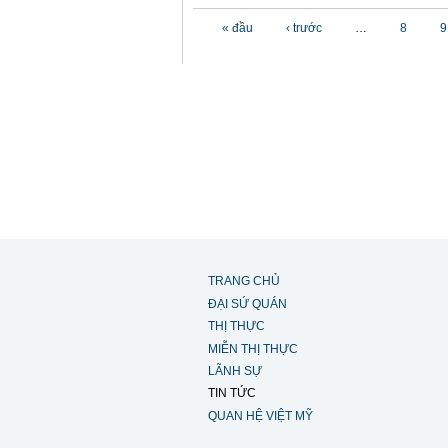
Các trang
« đầu
‹ trước
…
8
9
TRANG CHỦ
ĐẠI SỨ QUÁN
THỊ THỰC
MIỄN THỊ THỰC
LÃNH SỰ
TIN TỨC
QUAN HỆ VIỆT MỸ