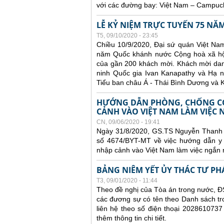
với các đường bay: Việt Nam – Campuch
LỄ KỶ NIỆM TRỰC TUYẾN 75 N
T5, 09/10/2020 - 23:45
Chiều 10/9/2020, Đại sứ quán Việt Nam
năm Quốc khánh nước Cộng hoà xã hội 
của gần 200 khách mời. Khách mời dan
ninh Quốc gia Ivan Kanapathy và Hạ n
Tiểu ban châu Á - Thái Bình Dương và K
HƯỚNG DẪN PHÒNG, CHỐNG CO
CẢNH VÀO VIỆT NAM LÀM VIỆC
CN, 09/06/2020 - 19:41
Ngày 31/8/2020, GS.TS Nguyễn Thanh 
số 4674/BYT-MT về việc hướng dẫn y 
nhập cảnh vào Việt Nam làm việc ngắn 
BẢNG NIÊM YẾT ỦY THÁC TƯ PH
T3, 09/01/2020 - 11:44
Theo đề nghị của Tòa án trong nước, ĐS
các đương sự có tên theo Danh sách tr
liên hệ theo số điện thoại 2028610737
thêm thông tin chi tiết.