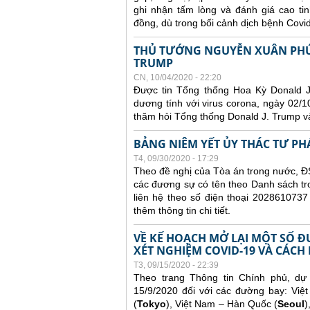
ghi nhận tấm lòng và đánh giá cao ti
đồng, dù trong bối cảnh dịch bệnh Covi
THỦ TƯỚNG NGUYỄN XUÂN PHÚC
TRUMP
CN, 10/04/2020 - 22:20
Được tin Tổng thống Hoa Kỳ Donald 
dương tính với virus corona, ngày 02
thăm hỏi Tổng thống Donald J. Trump v
BẢNG NIÊM YẾT ỦY THÁC TƯ PH
T4, 09/30/2020 - 17:29
Theo đề nghị của Tòa án trong nước, ĐS
các đương sự có tên theo Danh sách tr
liên hệ theo số điện thoại 2028610737
thêm thông tin chi tiết.
VỀ KẾ HOẠCH MỞ LẠI MỘT SỐ 
XÉT NGHIỆM COVID-19 VÀ CÁCH
T3, 09/15/2020 - 22:39
Theo trang Thông tin Chính phủ, dự
15/9/2020 đối với các đường bay: Việ
(
Tokyo
), Việt Nam – Hàn Quốc (
Seoul
)