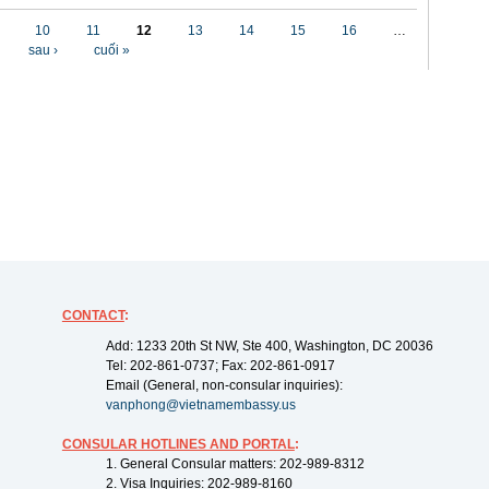
10
11
12
13
14
15
16
…
sau ›
cuối »
CONTACT
:
Add: 1233 20th St NW, Ste 400, Washington, DC 20036
Tel: 202-861-0737; Fax: 202-861-0917
Email (General, non-consular inquiries):
vanphong@vietnamembassy.us
CONSULAR HOTLINES AND PORTAL
:
1. General Consular matters: 202-989-8312
2. Visa Inquiries: 202-989-8160