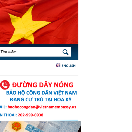
BIỂU MẪU TÌM KIẾM
TÌM KIẾM
ENGLISH