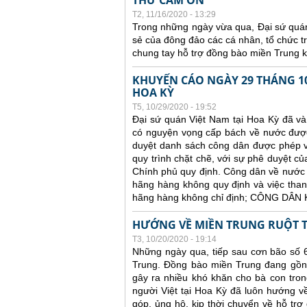
THƯ CẢM ƠN
T2, 11/16/2020 - 13:29
Trong những ngày vừa qua, Đại sứ quán
sẻ của đông đảo các cá nhân, tổ chức t
chung tay hỗ trợ đồng bào miền Trung k
KHUYẾN CÁO NGÀY 29 THÁNG 10
HOA KỲ
T5, 10/29/2020 - 19:52
Đại sứ quán Việt Nam tại Hoa Kỳ đã và
có nguyện vọng cấp bách về nước được 
duyệt danh sách công dân được phép v
quy trình chặt chẽ, với sự phê duyệt củ
Chính phủ quy định. C
ông dân về nước 
hãng hàng không quy định và việc thanh
hãng hàng không chỉ định; CÔNG DÂ
HƯỚNG VỀ MIỀN TRUNG RUỘT T
T3, 10/20/2020 - 19:14
Những ngày qua, tiếp sau cơn bão số 
Trung. Đồng bào miền Trung đang gồng
gây ra nhiều khó khăn cho bà con trong
người Việt tại Hoa Kỳ đã luôn hướng v
góp, ủng hộ, kịp thời chuyển về hỗ trợ