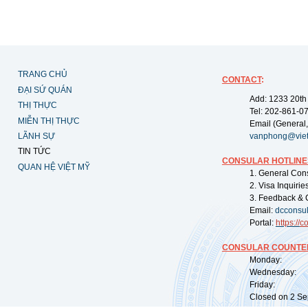
TRANG CHỦ
CONTACT
:
ĐẠI SỨ QUÁN
Add: 1233 20th
THỊ THỰC
Tel: 202-861-0
MIỄN THỊ THỰC
Email (General,
LÃNH SỰ
vanphong@vie
TIN TỨC
CONSULAR HOTLINE
QUAN HỆ VIỆT MỸ
1. General Con
2. Visa Inquiri
3. Feedback & 
Email:
dcconsu
Portal:
https://
co
CONSULAR COUNTER
Monday: 09:
Wednesday: 0
Friday: 09:
Closed on 2 Sep