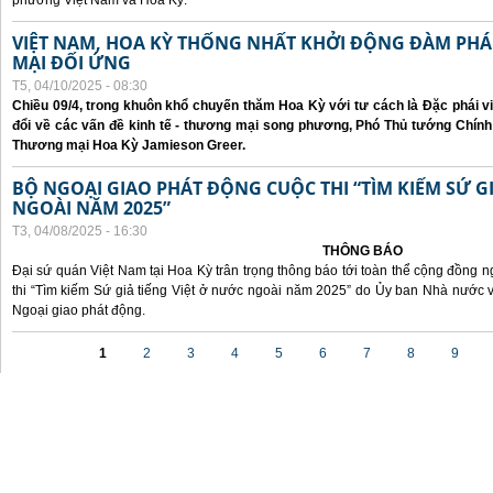
phương Việt Nam và Hoa Kỳ.
VIỆT NAM, HOA KỲ THỐNG NHẤT KHỞI ĐỘNG ĐÀM P
MẠI ĐỐI ỨNG
T5, 04/10/2025 - 08:30
Chiều 09/4, trong khuôn khổ chuyến thăm Hoa Kỳ với tư cách là Đặc phái v
đổi về các vấn đề kinh tế - thương mại song phương, Phó Thủ tướng Chín
Thương mại Hoa Kỳ Jamieson Greer.
BỘ NGOẠI GIAO PHÁT ĐỘNG CUỘC THI “TÌM KIẾM SỨ GI
NGOÀI NĂM 2025”
T3, 04/08/2025 - 16:30
THÔNG BÁO
Đại sứ quán Việt Nam tại Hoa Kỳ trân trọng thông báo tới toàn thể cộng đồng n
thi “Tìm kiếm Sứ giả tiếng Việt ở nước ngoài năm 2025” do Ủy ban Nhà nước 
Ngoại giao phát động.
Các trang
1
2
3
4
5
6
7
8
9