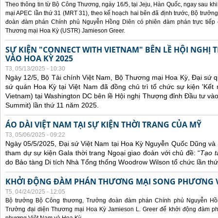
Theo thông tin từ Bộ Công Thương, ngày 16/5, tại Jeju, Hàn Quốc, ngay sau kh
mại APEC lần thứ 31 (MRT 31), theo kế hoạch hai bên đã định trước, Bộ trưở
đoàn đàm phán Chính phủ Nguyễn Hồng Diên có phiên đàm phán trực tiếp 
Thương mại Hoa Kỳ (USTR) Jamieson Greer.
SỰ KIỆN "CONNECT WITH VIETNAM" BÊN LỀ HỘI NGHỊ
VÀO HOA KỲ 2025
T3, 05/13/2025 - 10:30
Ngày 12/5, Bộ Tài chính Việt Nam, Bộ Thương mại Hoa Kỳ, Đại sứ q
sứ quán Hoa Kỳ tại Việt Nam đã đồng chủ trì tổ chức sự kiện 'Kết 
Vietnam) tại Washington DC bên lề Hội nghị Thượng đỉnh Đầu tư và
Summit) lần thứ 11 năm 2025.
ÁO DÀI VIỆT NAM TẠI SỰ KIỆN THỜI TRANG CỦA MỸ
T3, 05/06/2025 - 09:22
Ngày 05/5/2025, Đại sứ Việt Nam tại Hoa Kỳ Nguyễn Quốc Dũng và 
tham dự sự kiện Gala thời trang Ngoại giao đoàn với chủ đề: “
Tạo t
do Bảo tàng Di tích Nhà Tổng thống Woodrow Wilson tổ chức lần thứ
KHỞI ĐỘNG ĐÀM PHÁN THƯƠNG MẠI SONG PHƯƠNG VI
T5, 04/24/2025 - 12:05
Bộ trưởng Bộ Công thương, Trưởng đoàn đàm phán Chính phủ Nguyễn Hồn
Trưởng đại diện Thương mại Hoa Kỳ Jamieson L. Greer để khởi động đàm phá