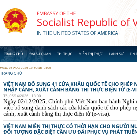
Skip to main content
EMBASSY OF THE
Socialist Republic of
IN THE UNITED STATES OF AMERICA
TRANG CHỦ
ĐẠI SỨ QUÁN
THỊ THỰC
MIỄN THỊ THỰC
LÃNH SỰ
TIN 
WED, 05 AUG 2026 19:50:46 -0400
YOU ARE HERE
TRANG CHỦ
VIỆT NAM BỔ SUNG 41 CỬA KHẨU QUỐC TẾ CHO PHÉP
NHẬP CẢNH, XUẤT CẢNH BẰNG THỊ THỰC ĐIỆN TỬ (E-VI
T5, 05/14/2026 - 18:00
Ngày 02/12/2025, Chính phủ Việt Nam ban hành Nghị 
việc bổ sung danh sách các cửa khẩu quốc tế cho phép 
cảnh, xuất cảnh bằng thị thực điện tử (e-visa).
VIỆT NAM MIỄN THỊ THỰC CÓ THỜI HẠN CHO NGƯỜI N
ĐỐI TƯỢNG ĐẶC BIỆT CẦN ƯU ĐÃI PHỤC VỤ PHÁT TRIỂN 