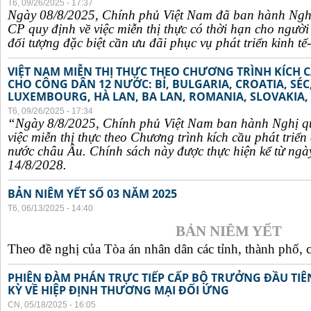
T6, 09/26/2025 - 17:37
Ngày 08/8/2025, Chính phủ Việt Nam đã ban hành Ngh
CP quy định về việc miễn thị thực có thời hạn cho ngườ
đối tượng đặc biệt cần ưu đãi phục vụ phát triển kinh tế-
VIỆT NAM MIỄN THỊ THỰC THEO CHƯƠNG TRÌNH KÍCH C
CHO CÔNG DÂN 12 NƯỚC: BỈ, BULGARIA, CROATIA, SÉ
LUXEMBOURG, HÀ LAN, BA LAN, ROMANIA, SLOVAKIA, 
T6, 09/26/2025 - 17:34
“Ngày 8/8/2025, Chính phủ Việt Nam ban hành Nghị q
việc miễn thị thực theo Chương trình kích cầu phát triể
nước châu Âu. Chính sách này được thực hiện kể từ ngà
14/8/2028.
BẢN NIÊM YẾT SỐ 03 NĂM 2025
T6, 06/13/2025 - 14:40
BẢN NIÊM YẾT
Theo đề nghị của Tòa án nhân dân các tỉnh, thành phố, c
PHIÊN ĐÀM PHÁN TRỰC TIẾP CẤP BỘ TRƯỞNG ĐẦU TIÊN
KỲ VỀ HIỆP ĐỊNH THƯƠNG MẠI ĐỐI ỨNG
CN, 05/18/2025 - 16:05