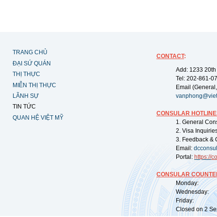
TRANG CHỦ
CONTACT
:
ĐẠI SỨ QUÁN
Add: 1233 20th
THỊ THỰC
Tel: 202-861-0
MIỄN THỊ THỰC
Email (General,
LÃNH SỰ
vanphong@vie
TIN TỨC
CONSULAR HOTLINE
QUAN HỆ VIỆT MỸ
1. General Con
2. Visa Inquiri
3. Feedback & 
Email:
dcconsu
Portal:
https://
co
CONSULAR COUNTER
Monday: 09:
Wednesday: 0
Friday: 09:
Closed on 2 Sep