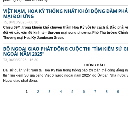
phương Việt Nam và Hoa Kỳ.
VIỆT NAM, HOA KỲ THỐNG NHẤT KHỞI ĐỘNG ĐÀM P
MẠI ĐỐI ỨNG
T5, 04/10/2025 - 08:30
Chiều 09/4, trong khuôn khổ chuyến thăm Hoa Kỳ với tư cách là Đặc phái v
đổi về các vấn đề kinh tế - thương mại song phương, Phó Thủ tướng Chín
Thương mại Hoa Kỳ Jamieson Greer.
BỘ NGOẠI GIAO PHÁT ĐỘNG CUỘC THI “TÌM KIẾM SỨ GI
NGOÀI NĂM 2025”
T3, 04/08/2025 - 16:30
THÔNG BÁO
Đại sứ quán Việt Nam tại Hoa Kỳ trân trọng thông báo tới toàn thể cộng đồng n
thi “Tìm kiếm Sứ giả tiếng Việt ở nước ngoài năm 2025” do Ủy ban Nhà nước 
Ngoại giao phát động.
Các trang
1
2
3
4
5
6
7
8
9