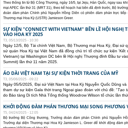
Theo thông tin từ Bộ Công Thương, ngày 16/5, tại Jeju, Hàn Quốc, ngay sau kh
mại APEC lần thứ 31 (MRT 31), theo kế hoạch hai bên đã định trước, Bộ trưở
đoàn đàm phán Chính phủ Nguyễn Hồng Diên có phiên đàm phán trực tiếp 
Thương mại Hoa Kỳ (USTR) Jamieson Greer.
SỰ KIỆN "CONNECT WITH VIETNAM" BÊN LỀ HỘI NGHỊ
VÀO HOA KỲ 2025
T3, 05/13/2025 - 10:30
Ngày 12/5, Bộ Tài chính Việt Nam, Bộ Thương mại Hoa Kỳ, Đại sứ q
sứ quán Hoa Kỳ tại Việt Nam đã đồng chủ trì tổ chức sự kiện 'Kết 
Vietnam) tại Washington DC bên lề Hội nghị Thượng đỉnh Đầu tư và
Summit) lần thứ 11 năm 2025.
ÁO DÀI VIỆT NAM TẠI SỰ KIỆN THỜI TRANG CỦA MỸ
T3, 05/06/2025 - 09:22
Ngày 05/5/2025, Đại sứ Việt Nam tại Hoa Kỳ Nguyễn Quốc Dũng và 
tham dự sự kiện Gala thời trang Ngoại giao đoàn với chủ đề: “
Tạo t
do Bảo tàng Di tích Nhà Tổng thống Woodrow Wilson tổ chức lần thứ
KHỞI ĐỘNG ĐÀM PHÁN THƯƠNG MẠI SONG PHƯƠNG VI
T5, 04/24/2025 - 12:05
Bộ trưởng Bộ Công thương, Trưởng đoàn đàm phán Chính phủ Nguyễn Hồn
Trưởng đại diện Thương mại Hoa Kỳ Jamieson L. Greer để khởi động đàm phá