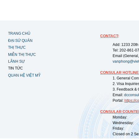
TRANG CHỦ
CONTACT
:
ĐẠI SỨ QUÁN
Add: 1233 20th
THỊ THỰC
Tel: 202-861-0
MIỄN THỊ THỰC
Email (General,
LÃNH SỰ
vanphong@vie
TIN TỨC
CONSULAR HOTLINE
QUAN HỆ VIỆT MỸ
1. General Con
2. Visa Inquiri
3. Feedback & 
Email:
dcconsu
Portal:
https://
co
CONSULAR COUNTER
Monday: 09:
Wednesday: 0
Friday: 09:
Closed on 2 Sep