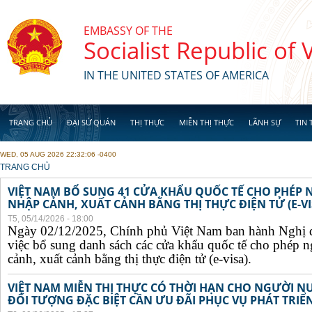
Skip to main content
EMBASSY OF THE
Socialist Republic of
IN THE UNITED STATES OF AMERICA
TRANG CHỦ
ĐẠI SỨ QUÁN
THỊ THỰC
MIỄN THỊ THỰC
LÃNH SỰ
TIN 
WED, 05 AUG 2026 22:32:06 -0400
YOU ARE HERE
TRANG CHỦ
VIỆT NAM BỔ SUNG 41 CỬA KHẨU QUỐC TẾ CHO PHÉP
NHẬP CẢNH, XUẤT CẢNH BẰNG THỊ THỰC ĐIỆN TỬ (E-VI
T5, 05/14/2026 - 18:00
Ngày 02/12/2025, Chính phủ Việt Nam ban hành Nghị 
việc bổ sung danh sách các cửa khẩu quốc tế cho phép 
cảnh, xuất cảnh bằng thị thực điện tử (e-visa).
VIỆT NAM MIỄN THỊ THỰC CÓ THỜI HẠN CHO NGƯỜI N
ĐỐI TƯỢNG ĐẶC BIỆT CẦN ƯU ĐÃI PHỤC VỤ PHÁT TRIỂN 