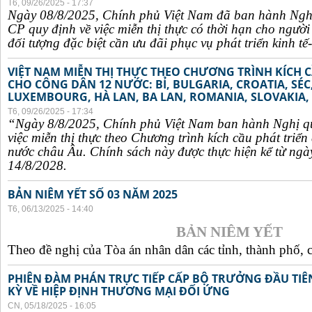
T6, 09/26/2025 - 17:37
Ngày 08/8/2025, Chính phủ Việt Nam đã ban hành Ngh
CP quy định về việc miễn thị thực có thời hạn cho ngườ
đối tượng đặc biệt cần ưu đãi phục vụ phát triển kinh tế-
VIỆT NAM MIỄN THỊ THỰC THEO CHƯƠNG TRÌNH KÍCH C
CHO CÔNG DÂN 12 NƯỚC: BỈ, BULGARIA, CROATIA, SÉ
LUXEMBOURG, HÀ LAN, BA LAN, ROMANIA, SLOVAKIA, 
T6, 09/26/2025 - 17:34
“Ngày 8/8/2025, Chính phủ Việt Nam ban hành Nghị q
việc miễn thị thực theo Chương trình kích cầu phát triể
nước châu Âu. Chính sách này được thực hiện kể từ ngà
14/8/2028.
BẢN NIÊM YẾT SỐ 03 NĂM 2025
T6, 06/13/2025 - 14:40
BẢN NIÊM YẾT
Theo đề nghị của Tòa án nhân dân các tỉnh, thành phố, c
PHIÊN ĐÀM PHÁN TRỰC TIẾP CẤP BỘ TRƯỞNG ĐẦU TIÊN
KỲ VỀ HIỆP ĐỊNH THƯƠNG MẠI ĐỐI ỨNG
CN, 05/18/2025 - 16:05