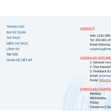
TRANG CHỦ
CONTACT
:
ĐẠI SỨ QUÁN
Add: 1233 20th
THỊ THỰC
Tel: 202-861-0
MIỄN THỊ THỰC
Email (General,
LÃNH SỰ
vanphong@vie
TIN TỨC
CONSULAR HOTLINE
QUAN HỆ VIỆT MỸ
1. General Con
2. Visa Inquiri
3. Feedback & 
Email:
dcconsu
Portal:
https://
co
CONSULAR COUNTER
Monday: 09:
Wednesday: 0
Friday: 09:
Closed on 2 Sep