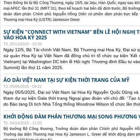
Theo thông tin từ Bộ Công Thương, ngày 16/5, tại Jeju, Hàn Quốc, ngay sau kh
mại APEC lần thứ 31 (MRT 31), theo kế hoạch hai bên đã định trước, Bộ trưở
đoàn đàm phán Chính phủ Nguyễn Hồng Diên có phiên đàm phán trực tiếp 
Thương mại Hoa Kỳ (USTR) Jamieson Greer.
SỰ KIỆN "CONNECT WITH VIETNAM" BÊN LỀ HỘI NGHỊ
VÀO HOA KỲ 2025
T3, 05/13/2025 - 10:30
Ngày 12/5, Bộ Tài chính Việt Nam, Bộ Thương mại Hoa Kỳ, Đại sứ q
sứ quán Hoa Kỳ tại Việt Nam đã đồng chủ trì tổ chức sự kiện 'Kết 
Vietnam) tại Washington DC bên lề Hội nghị Thượng đỉnh Đầu tư và
Summit) lần thứ 11 năm 2025.
ÁO DÀI VIỆT NAM TẠI SỰ KIỆN THỜI TRANG CỦA MỸ
T3, 05/06/2025 - 09:22
Ngày 05/5/2025, Đại sứ Việt Nam tại Hoa Kỳ Nguyễn Quốc Dũng và 
tham dự sự kiện Gala thời trang Ngoại giao đoàn với chủ đề: “
Tạo t
do Bảo tàng Di tích Nhà Tổng thống Woodrow Wilson tổ chức lần thứ
KHỞI ĐỘNG ĐÀM PHÁN THƯƠNG MẠI SONG PHƯƠNG VI
T5, 04/24/2025 - 12:05
Bộ trưởng Bộ Công thương, Trưởng đoàn đàm phán Chính phủ Nguyễn Hồn
Trưởng đại diện Thương mại Hoa Kỳ Jamieson L. Greer để khởi động đàm phá