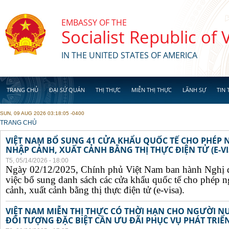
Skip to main content
EMBASSY OF THE
Socialist Republic of
IN THE UNITED STATES OF AMERICA
TRANG CHỦ
ĐẠI SỨ QUÁN
THỊ THỰC
MIỄN THỊ THỰC
LÃNH SỰ
TIN 
SUN, 09 AUG 2026 03:18:05 -0400
YOU ARE HERE
TRANG CHỦ
VIỆT NAM BỔ SUNG 41 CỬA KHẨU QUỐC TẾ CHO PHÉP
NHẬP CẢNH, XUẤT CẢNH BẰNG THỊ THỰC ĐIỆN TỬ (E-VI
T5, 05/14/2026 - 18:00
Ngày 02/12/2025, Chính phủ Việt Nam ban hành Nghị 
việc bổ sung danh sách các cửa khẩu quốc tế cho phép 
cảnh, xuất cảnh bằng thị thực điện tử (e-visa).
VIỆT NAM MIỄN THỊ THỰC CÓ THỜI HẠN CHO NGƯỜI N
ĐỐI TƯỢNG ĐẶC BIỆT CẦN ƯU ĐÃI PHỤC VỤ PHÁT TRIỂN 