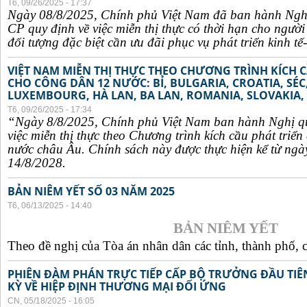
T6, 09/26/2025 - 17:37
Ngày 08/8/2025, Chính phủ Việt Nam đã ban hành Ngh
CP quy định về việc miễn thị thực có thời hạn cho ngườ
đối tượng đặc biệt cần ưu đãi phục vụ phát triển kinh tế-
VIỆT NAM MIỄN THỊ THỰC THEO CHƯƠNG TRÌNH KÍCH C
CHO CÔNG DÂN 12 NƯỚC: BỈ, BULGARIA, CROATIA, SÉ
LUXEMBOURG, HÀ LAN, BA LAN, ROMANIA, SLOVAKIA, 
T6, 09/26/2025 - 17:34
“Ngày 8/8/2025, Chính phủ Việt Nam ban hành Nghị q
việc miễn thị thực theo Chương trình kích cầu phát triể
nước châu Âu. Chính sách này được thực hiện kể từ ngà
14/8/2028.
BẢN NIÊM YẾT SỐ 03 NĂM 2025
T6, 06/13/2025 - 14:40
BẢN NIÊM YẾT
Theo đề nghị của Tòa án nhân dân các tỉnh, thành phố, c
PHIÊN ĐÀM PHÁN TRỰC TIẾP CẤP BỘ TRƯỞNG ĐẦU TIÊN
KỲ VỀ HIỆP ĐỊNH THƯƠNG MẠI ĐỐI ỨNG
CN, 05/18/2025 - 16:05