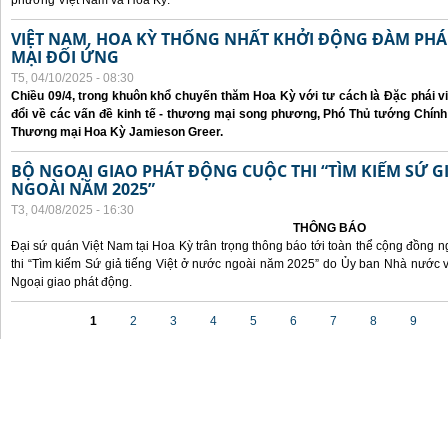
phương Việt Nam và Hoa Kỳ.
VIỆT NAM, HOA KỲ THỐNG NHẤT KHỞI ĐỘNG ĐÀM P
MẠI ĐỐI ỨNG
T5, 04/10/2025 - 08:30
Chiều 09/4, trong khuôn khổ chuyến thăm Hoa Kỳ với tư cách là Đặc phái v
đổi về các vấn đề kinh tế - thương mại song phương, Phó Thủ tướng Chín
Thương mại Hoa Kỳ Jamieson Greer.
BỘ NGOẠI GIAO PHÁT ĐỘNG CUỘC THI “TÌM KIẾM SỨ GI
NGOÀI NĂM 2025”
T3, 04/08/2025 - 16:30
THÔNG BÁO
Đại sứ quán Việt Nam tại Hoa Kỳ trân trọng thông báo tới toàn thể cộng đồng n
thi “Tìm kiếm Sứ giả tiếng Việt ở nước ngoài năm 2025” do Ủy ban Nhà nước 
Ngoại giao phát động.
Các trang
1
2
3
4
5
6
7
8
9