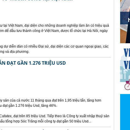
ư tại Việt Nam, đại diện cho những doanh nghiệp làm ăn có hiệu quả
iệm để đầu tưu thành công ở Việt Nam, được tổ chức tại Hà Nôi, ngày
 dự diễn đàn có nhiều Đại sứ, đại diện các cơ quan ngoại giao, các
ơng và địa phương.
N ĐẠT GẦN 1.276 TRIỆU USD
 sản của cả nước 11 tháng qua đạt trên 1,95 triệu tấn, tăng hơn
 đạt gần 1.276 triệu Usd, tăng 46%.
Cafatex, đạt trên 85 triệu Usd. Tiếp theo là Công ty xuất nhập thuỷ sản
u tổng hợp Sóc Trăng mỗi công ty đạt gần 50 triệu Usd...