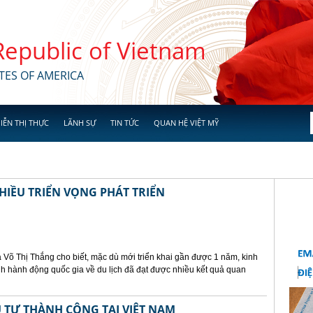
 Republic of Vietnam
TES OF AMERICA
IỄN THỊ THỰC
LÃNH SỰ
TIN TỨC
QUAN HỆ VIỆT MỸ
HIỀU TRIỂN VỌNG PHÁT TRIỂN
 Võ Thị Thắng cho biết, mặc dù mới triển khai gần được 1 năm, kinh
h hành động quốc gia về du lịch đã đạt được nhiều kết quả quan
 TƯ THÀNH CÔNG TẠI VIỆT NAM