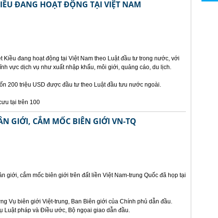
KIỀU ĐANG HOẠT ĐỘNG TẠI VIỆT NAM
 Kiều đang hoạt động tại Việt Nam theo Luật đầu tư trong nước, với
ĩnh vực dịch vụ như xuất nhập khẩu, môi giới, quảng cáo, du lịch.
vốn 200 triệu USD được đầu tư theo Luật đầu tưu nước ngoài.
ưu tại trên 100
N GIỚI, CẮM MỐC BIÊN GIỚI VN-TQ
n giới, cắm mốc biên giới trên đất liền Việt Nam-trung Quốc đã họp tại
g Vụ biên giới Việt-trung, Ban Biên giới của Chính phủ dẫn đầu.
 Luật pháp và Điều ước, Bộ ngọai giao dẫn đầu.