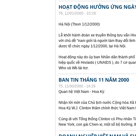
HOẠT ĐỘNG HƯỞNG ỨNG NGÀY 
T6, 12/01/2000 - 10:28
Hà Nội (Ttxvn 1/12/2000)
Lễ khởi hành đoàn xe truyền thông tưu vấn H
với chủ đề "nam giới là người làm thay đổi tình
được tổ chức ngày 1/12/2000, tại Hà Nội.
Hoạt động này do ủy ban Nhân dân thành phố 
hiệp quốc về Hiv/aids ( UNAIDS ), do 7 cơ qua
Who và Wb tài trợ.
BAN TIN THÁNG 11 NĂM 2000
T5, 11/30/2000 - 16:26
Quan hệ Việt Nam - Hoa Kỳ:
Nhận lời mời của Chủ tịch nước Cộng hòa Xã
Hoa Kỳ W.J. Clinton thăm chính thức Việt Nam
Cùng đi với Tổng thống Clinton có Phu nhân Tổ
New York, con gái Chen-xi, một số bộ trưởng, 