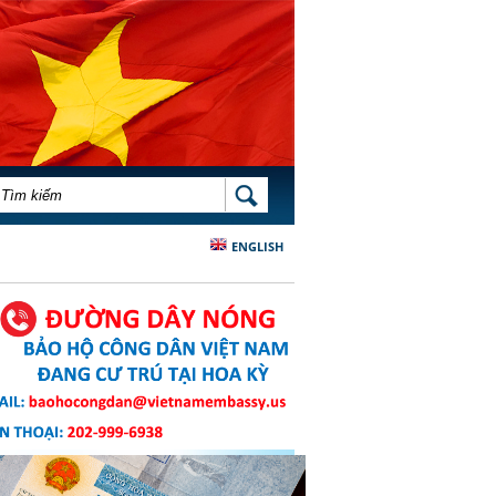
BIỂU MẪU TÌM KIẾM
TÌM KIẾM
ENGLISH