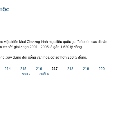
 TỘC
o việc triển khai Chương trình mục tiêu quốc gia "bảo tồn các di sản
a cơ sở" giai đoạn 2001 - 2005 là gần 1.620 tỷ đồng.
 đồng, xây dựng đời sống văn hóa cơ sở hơn 260 tỷ đồng.
214
215
216
217
218
219
220
…
sau ›
cuối »