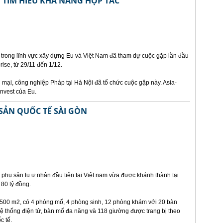
 TÌM HIỂU KHẢ NĂNG HỢP TÁC
 trong lĩnh vực xây dựng Eu và Việt Nam đã tham dự cuộc gặp lần đầu
prise, từ 29/11 đến 1/12.
mại, công nghiệp Pháp tại Hà Nội đã tổ chức cuộc gặp này. Asia-
invest của Eu.
SẢN QUỐC TẾ SÀI GÒN
phụ sản tu ư nhân đầu tiên tại Việt nam vừa được khánh thành tại
80 tỷ đồng.
8.500 m2, có 4 phòng mổ, 4 phòng sinh, 12 phòng khám với 20 bàn
ệ thống điện tử, bàn mổ đa năng và 118 giường được trang bị theo
c tế.