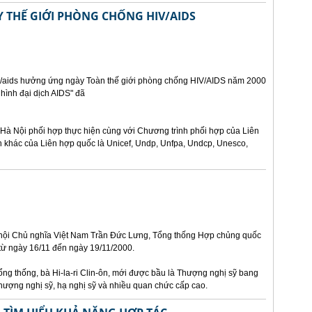
THẾ GIỚI PHÒNG CHỐNG HIV/AIDS
iv/aids hưởng ứng ngày Toàn thế giới phòng chống HIV/AIDS năm 2000
 hình đại dịch AIDS" đã
Hà Nội phối hợp thực hiện cùng với Chương trình phối hợp của Liên
n khác của Liên hợp quốc là Unicef, Undp, Unfpa, Undcp, Unesco,
 hội Chủ nghĩa Việt Nam Trần Đức Lưng, Tổng thống Hợp chủng quốc
 từ ngày 16/11 đến ngày 19/11/2000.
ng thống, bà Hi-la-ri Clin-ôn, mới được bầu là Thượng nghị sỹ bang
thượng nghị sỹ, hạ nghị sỹ và nhiều quan chức cấp cao.