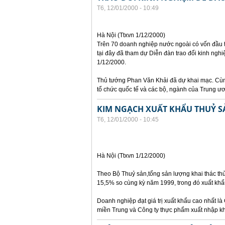
T6, 12/01/2000 - 10:49
Hà Nội (Ttxvn 1/12/2000)
Trên 70 doanh nghiệp nước ngoài có vốn đầu t
tại đây đã tham dự Diễn đàn trao đổi kinh ngh
1/12/2000.
Thủ tướng Phan Văn Khải đã dự khai mạc. Cùng
tổ chức quốc tế và các bộ, ngành của Trung ư
KIM NGẠCH XUẤT KHẨU THUỶ SẢ
T6, 12/01/2000 - 10:45
Hà Nội (Ttxvn 1/12/2000)
Theo Bộ Thuỷ sản,tổng sản lượng khai thác thủy
15,5% so cùng kỳ năm 1999, trong đó xuất khẩu
Doanh nghiệp đạt giá trị xuất khẩu cao nhất là 
miền Trung và Công ty thực phẩm xuất nhập khẩ