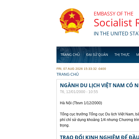
Skip to main content
EMBASSY OF THE
Socialist
IN THE UNITED STA
TRANG CHỦ
ĐẠI SỨ QUÁN
THỊ THỰC
M
FRI, 07 AUG 2026 15:33:32 -0400
YOU ARE HERE
TRANG CHỦ
NGÀNH DU LỊCH VIỆT NAM CÓ N
T6, 12/01/2000 - 10:55
Hà Nội (Ttxvn 1/12/2000)
Tổng cục trưởng Tổng cục Du lịch Việt Nam, bà
phí chỉ sử dụng khoảng 1/4 nhưng Chương trìn
trọng.
TRAO ĐỔI KINH NGHIỆM ĐỂ ĐẦU