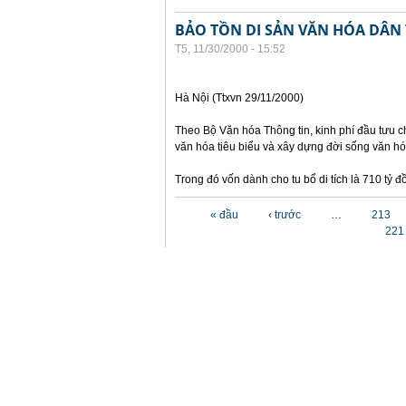
BẢO TỒN DI SẢN VĂN HÓA DÂN
T5, 11/30/2000 - 15:52
Hà Nội (Ttxvn 29/11/2000)
Theo Bộ Văn hóa Thông tin, kinh phí đầu tưu ch
văn hóa tiêu biểu và xây dựng đời sống văn hó
Trong đó vốn dành cho tu bổ di tích là 710 tỷ
Các trang
« đầu
‹ trước
…
213
221