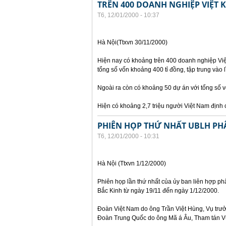
TRÊN 400 DOANH NGHIỆP VIỆT 
T6, 12/01/2000 - 10:37
Hà Nội(Ttxvn 30/11/2000)
Hiện nay có khoảng trên 400 doanh nghiệp Việt
tổng số vốn khoảng 400 tỉ đồng, tập trung vào l
Ngoài ra còn có khoảng 50 dự án với tổng số 
Hiện có khoảng 2,7 triệu người Việt Nam định c
PHIÊN HỌP THỨ NHẤT UBLH PHÂ
T6, 12/01/2000 - 10:31
Hà Nội (Ttxvn 1/12/2000)
Phiên họp lần thứ nhất của ủy ban liên hợp phâ
Bắc Kinh từ ngày 19/11 đến ngày 1/12/2000.
Đoàn Việt Nam do ông Trần Việt Hùng, Vụ trưởn
Đoàn Trung Quốc do ông Mã á Âu, Tham tán Vụ