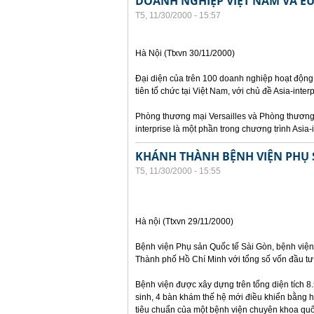
DOANH NGHIỆP VIỆT NAM VÀ EU
T5, 11/30/2000 - 15:57
Hà Nội (Ttxvn 30/11/2000)
Đại diện của trên 100 doanh nghiệp hoạt động
tiên tổ chức tại Việt Nam, với chủ đề Asia-inter
Phòng thương mại Versailles và Phòng thương 
interprise là một phần trong chương trình Asia-
KHÁNH THÀNH BỆNH VIỆN PHỤ 
T5, 11/30/2000 - 15:55
Hà nội (Ttxvn 29/11/2000)
Bệnh viện Phụ sản Quốc tế Sài Gòn, bệnh viện 
Thành phố Hồ Chí Minh với tổng số vốn đầu tư 
Bệnh viện được xây dựng trên tổng diện tích 
sinh, 4 bàn khám thế hệ mới điều khiển bằng h
tiêu chuẩn của một bệnh viện chuyên khoa quố