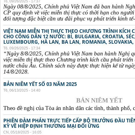
T6, 09/26/2025 - 17:37
Ngày 08/8/2025, Chính phủ Việt Nam đã ban hành Ngh
CP quy định về việc miễn thị thực có thời hạn cho ngườ
đối tượng đặc biệt cần ưu đãi phục vụ phát triển kinh tế-
VIỆT NAM MIỄN THỊ THỰC THEO CHƯƠNG TRÌNH KÍCH C
CHO CÔNG DÂN 12 NƯỚC: BỈ, BULGARIA, CROATIA, SÉ
LUXEMBOURG, HÀ LAN, BA LAN, ROMANIA, SLOVAKIA, 
T6, 09/26/2025 - 17:34
“Ngày 8/8/2025, Chính phủ Việt Nam ban hành Nghị q
việc miễn thị thực theo Chương trình kích cầu phát triể
nước châu Âu. Chính sách này được thực hiện kể từ ngà
14/8/2028.
BẢN NIÊM YẾT SỐ 03 NĂM 2025
T6, 06/13/2025 - 14:40
BẢN NIÊM YẾT
Theo đề nghị của Tòa án nhân dân các tỉnh, thành phố, c
PHIÊN ĐÀM PHÁN TRỰC TIẾP CẤP BỘ TRƯỞNG ĐẦU TIÊN
KỲ VỀ HIỆP ĐỊNH THƯƠNG MẠI ĐỐI ỨNG
CN, 05/18/2025 - 16:05