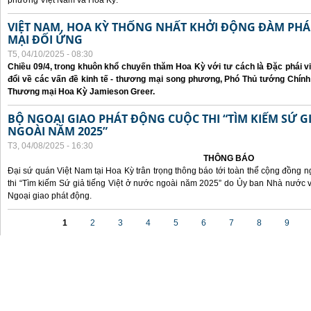
phương Việt Nam và Hoa Kỳ.
VIỆT NAM, HOA KỲ THỐNG NHẤT KHỞI ĐỘNG ĐÀM P
MẠI ĐỐI ỨNG
T5, 04/10/2025 - 08:30
Chiều 09/4, trong khuôn khổ chuyến thăm Hoa Kỳ với tư cách là Đặc phái v
đổi về các vấn đề kinh tế - thương mại song phương, Phó Thủ tướng Chín
Thương mại Hoa Kỳ Jamieson Greer.
BỘ NGOẠI GIAO PHÁT ĐỘNG CUỘC THI “TÌM KIẾM SỨ GI
NGOÀI NĂM 2025”
T3, 04/08/2025 - 16:30
THÔNG BÁO
Đại sứ quán Việt Nam tại Hoa Kỳ trân trọng thông báo tới toàn thể cộng đồng n
thi “Tìm kiếm Sứ giả tiếng Việt ở nước ngoài năm 2025” do Ủy ban Nhà nước 
Ngoại giao phát động.
Các trang
1
2
3
4
5
6
7
8
9