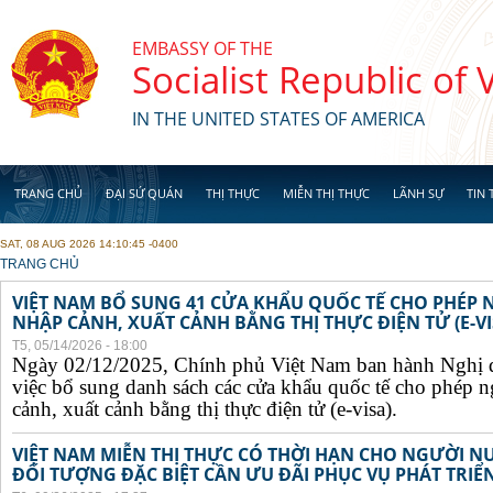
Skip to main content
EMBASSY OF THE
Socialist Republic of
IN THE UNITED STATES OF AMERICA
TRANG CHỦ
ĐẠI SỨ QUÁN
THỊ THỰC
MIỄN THỊ THỰC
LÃNH SỰ
TIN 
SAT, 08 AUG 2026 14:10:45 -0400
YOU ARE HERE
TRANG CHỦ
VIỆT NAM BỔ SUNG 41 CỬA KHẨU QUỐC TẾ CHO PHÉP
NHẬP CẢNH, XUẤT CẢNH BẰNG THỊ THỰC ĐIỆN TỬ (E-VI
T5, 05/14/2026 - 18:00
Ngày 02/12/2025, Chính phủ Việt Nam ban hành Nghị 
việc bổ sung danh sách các cửa khẩu quốc tế cho phép 
cảnh, xuất cảnh bằng thị thực điện tử (e-visa).
VIỆT NAM MIỄN THỊ THỰC CÓ THỜI HẠN CHO NGƯỜI N
ĐỐI TƯỢNG ĐẶC BIỆT CẦN ƯU ĐÃI PHỤC VỤ PHÁT TRIỂN 