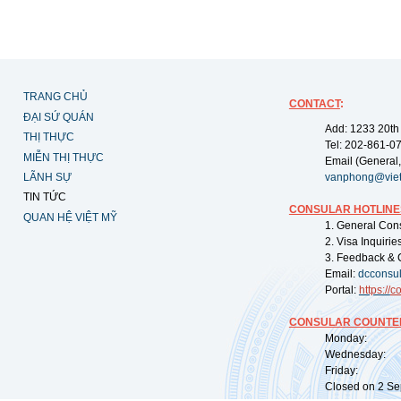
TRANG CHỦ
CONTACT
:
ĐẠI SỨ QUÁN
Add: 1233 20th
THỊ THỰC
Tel: 202-861-0
MIỄN THỊ THỰC
Email (General,
LÃNH SỰ
vanphong@vie
TIN TỨC
CONSULAR HOTLINE
QUAN HỆ VIỆT MỸ
1. General Con
2. Visa Inquiri
3. Feedback & 
Email:
dcconsu
Portal:
https://
co
CONSULAR COUNTER
Monday: 09:
Wednesday: 0
Friday: 09:
Closed on 2 Sep