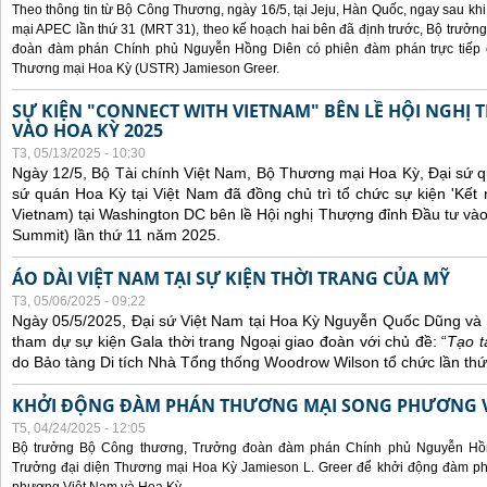
Theo thông tin từ Bộ Công Thương, ngày 16/5, tại Jeju, Hàn Quốc, ngay sau kh
mại APEC lần thứ 31 (MRT 31), theo kế hoạch hai bên đã định trước, Bộ trưở
đoàn đàm phán Chính phủ Nguyễn Hồng Diên có phiên đàm phán trực tiếp 
Thương mại Hoa Kỳ (USTR) Jamieson Greer.
SỰ KIỆN "CONNECT WITH VIETNAM" BÊN LỀ HỘI NGHỊ
VÀO HOA KỲ 2025
T3, 05/13/2025 - 10:30
Ngày 12/5, Bộ Tài chính Việt Nam, Bộ Thương mại Hoa Kỳ, Đại sứ q
sứ quán Hoa Kỳ tại Việt Nam đã đồng chủ trì tổ chức sự kiện 'Kết 
Vietnam) tại Washington DC bên lề Hội nghị Thượng đỉnh Đầu tư và
Summit) lần thứ 11 năm 2025.
ÁO DÀI VIỆT NAM TẠI SỰ KIỆN THỜI TRANG CỦA MỸ
T3, 05/06/2025 - 09:22
Ngày 05/5/2025, Đại sứ Việt Nam tại Hoa Kỳ Nguyễn Quốc Dũng và 
tham dự sự kiện Gala thời trang Ngoại giao đoàn với chủ đề: “
Tạo t
do Bảo tàng Di tích Nhà Tổng thống Woodrow Wilson tổ chức lần thứ
KHỞI ĐỘNG ĐÀM PHÁN THƯƠNG MẠI SONG PHƯƠNG VI
T5, 04/24/2025 - 12:05
Bộ trưởng Bộ Công thương, Trưởng đoàn đàm phán Chính phủ Nguyễn Hồn
Trưởng đại diện Thương mại Hoa Kỳ Jamieson L. Greer để khởi động đàm phá