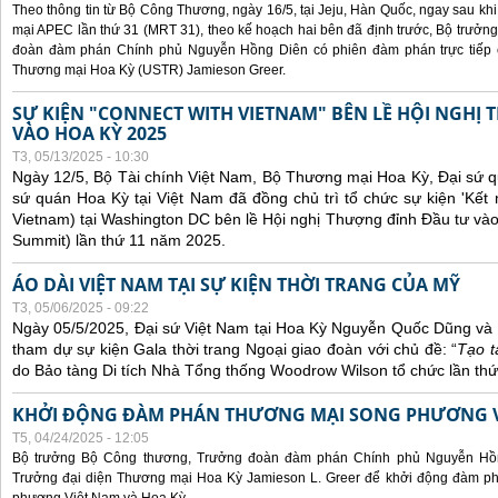
Theo thông tin từ Bộ Công Thương, ngày 16/5, tại Jeju, Hàn Quốc, ngay sau kh
mại APEC lần thứ 31 (MRT 31), theo kế hoạch hai bên đã định trước, Bộ trưở
đoàn đàm phán Chính phủ Nguyễn Hồng Diên có phiên đàm phán trực tiếp 
Thương mại Hoa Kỳ (USTR) Jamieson Greer.
SỰ KIỆN "CONNECT WITH VIETNAM" BÊN LỀ HỘI NGHỊ
VÀO HOA KỲ 2025
T3, 05/13/2025 - 10:30
Ngày 12/5, Bộ Tài chính Việt Nam, Bộ Thương mại Hoa Kỳ, Đại sứ q
sứ quán Hoa Kỳ tại Việt Nam đã đồng chủ trì tổ chức sự kiện 'Kết 
Vietnam) tại Washington DC bên lề Hội nghị Thượng đỉnh Đầu tư và
Summit) lần thứ 11 năm 2025.
ÁO DÀI VIỆT NAM TẠI SỰ KIỆN THỜI TRANG CỦA MỸ
T3, 05/06/2025 - 09:22
Ngày 05/5/2025, Đại sứ Việt Nam tại Hoa Kỳ Nguyễn Quốc Dũng và 
tham dự sự kiện Gala thời trang Ngoại giao đoàn với chủ đề: “
Tạo t
do Bảo tàng Di tích Nhà Tổng thống Woodrow Wilson tổ chức lần thứ
KHỞI ĐỘNG ĐÀM PHÁN THƯƠNG MẠI SONG PHƯƠNG VI
T5, 04/24/2025 - 12:05
Bộ trưởng Bộ Công thương, Trưởng đoàn đàm phán Chính phủ Nguyễn Hồn
Trưởng đại diện Thương mại Hoa Kỳ Jamieson L. Greer để khởi động đàm phá