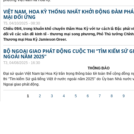
phương Việt Nam và Hoa Kỳ.
VIỆT NAM, HOA KỲ THỐNG NHẤT KHỞI ĐỘNG ĐÀM P
MẠI ĐỐI ỨNG
T5, 04/10/2025 - 08:30
Chiều 09/4, trong khuôn khổ chuyến thăm Hoa Kỳ với tư cách là Đặc phái v
đổi về các vấn đề kinh tế - thương mại song phương, Phó Thủ tướng Chín
Thương mại Hoa Kỳ Jamieson Greer.
BỘ NGOẠI GIAO PHÁT ĐỘNG CUỘC THI “TÌM KIẾM SỨ GI
NGOÀI NĂM 2025”
T3, 04/08/2025 - 16:30
THÔNG BÁO
Đại sứ quán Việt Nam tại Hoa Kỳ trân trọng thông báo tới toàn thể cộng đồng n
thi “Tìm kiếm Sứ giả tiếng Việt ở nước ngoài năm 2025” do Ủy ban Nhà nước 
Ngoại giao phát động.
Các trang
1
2
3
4
5
6
7
8
9