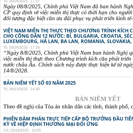
T6, 09/26/2025 - 17:37
Ngày 08/8/2025, Chính phủ Việt Nam đã ban hành Ngh
CP quy định về việc miễn thị thực có thời hạn cho ngườ
đối tượng đặc biệt cần ưu đãi phục vụ phát triển kinh tế-
VIỆT NAM MIỄN THỊ THỰC THEO CHƯƠNG TRÌNH KÍCH C
CHO CÔNG DÂN 12 NƯỚC: BỈ, BULGARIA, CROATIA, SÉ
LUXEMBOURG, HÀ LAN, BA LAN, ROMANIA, SLOVAKIA, 
T6, 09/26/2025 - 17:34
“Ngày 8/8/2025, Chính phủ Việt Nam ban hành Nghị q
việc miễn thị thực theo Chương trình kích cầu phát triể
nước châu Âu. Chính sách này được thực hiện kể từ ngà
14/8/2028.
BẢN NIÊM YẾT SỐ 03 NĂM 2025
T6, 06/13/2025 - 14:40
BẢN NIÊM YẾT
Theo đề nghị của Tòa án nhân dân các tỉnh, thành phố, c
PHIÊN ĐÀM PHÁN TRỰC TIẾP CẤP BỘ TRƯỞNG ĐẦU TIÊN
KỲ VỀ HIỆP ĐỊNH THƯƠNG MẠI ĐỐI ỨNG
CN, 05/18/2025 - 16:05