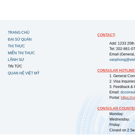
TRANG CHỦ
CONTACT
:
ĐẠI SỨ QUÁN
Add: 1233 20th
THỊ THỰC
Tel: 202-861-0
MIỄN THỊ THỰC
Email (General,
LÃNH SỰ
vanphong@vie
TIN TỨC
CONSULAR HOTLINE
QUAN HỆ VIỆT MỸ
1. General Con
2. Visa Inquiri
3. Feedback & 
Email:
dcconsu
Portal:
https://
co
CONSULAR COUNTER
Monday: 09:
Wednesday: 0
Friday: 09:
Closed on 2 Sep