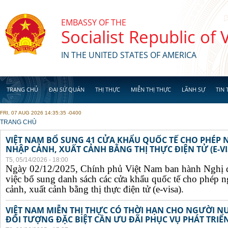
Skip to main content
EMBASSY OF THE
Socialist Republic of
IN THE UNITED STATES OF AMERICA
TRANG CHỦ
ĐẠI SỨ QUÁN
THỊ THỰC
MIỄN THỊ THỰC
LÃNH SỰ
TIN 
FRI, 07 AUG 2026 14:35:35 -0400
YOU ARE HERE
TRANG CHỦ
VIỆT NAM BỔ SUNG 41 CỬA KHẨU QUỐC TẾ CHO PHÉP
NHẬP CẢNH, XUẤT CẢNH BẰNG THỊ THỰC ĐIỆN TỬ (E-VI
T5, 05/14/2026 - 18:00
Ngày 02/12/2025, Chính phủ Việt Nam ban hành Nghị 
việc bổ sung danh sách các cửa khẩu quốc tế cho phép 
cảnh, xuất cảnh bằng thị thực điện tử (e-visa).
VIỆT NAM MIỄN THỊ THỰC CÓ THỜI HẠN CHO NGƯỜI N
ĐỐI TƯỢNG ĐẶC BIỆT CẦN ƯU ĐÃI PHỤC VỤ PHÁT TRIỂN 