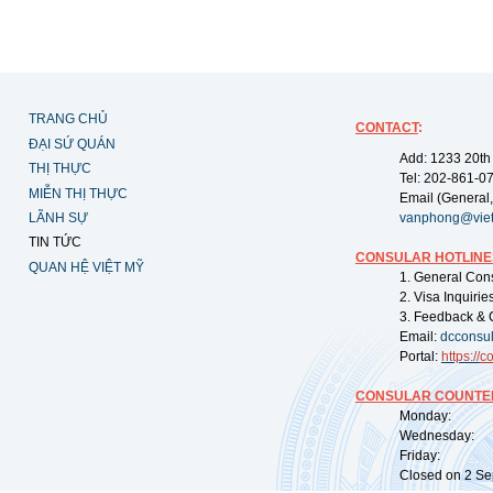
TRANG CHỦ
CONTACT
:
ĐẠI SỨ QUÁN
Add: 1233 20th
THỊ THỰC
Tel: 202-861-0
MIỄN THỊ THỰC
Email (General,
LÃNH SỰ
vanphong@vie
TIN TỨC
CONSULAR HOTLINE
QUAN HỆ VIỆT MỸ
1. General Con
2. Visa Inquiri
3. Feedback & 
Email:
dcconsu
Portal:
https://
co
CONSULAR COUNTER
Monday: 09:
Wednesday: 0
Friday: 09:
Closed on 2 Sep