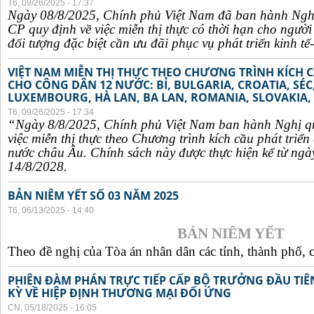
T6, 09/26/2025 - 17:37
Ngày 08/8/2025, Chính phủ Việt Nam đã ban hành Ngh
CP quy định về việc miễn thị thực có thời hạn cho ngườ
đối tượng đặc biệt cần ưu đãi phục vụ phát triển kinh tế-
VIỆT NAM MIỄN THỊ THỰC THEO CHƯƠNG TRÌNH KÍCH C
CHO CÔNG DÂN 12 NƯỚC: BỈ, BULGARIA, CROATIA, SÉ
LUXEMBOURG, HÀ LAN, BA LAN, ROMANIA, SLOVAKIA, 
T6, 09/26/2025 - 17:34
“Ngày 8/8/2025, Chính phủ Việt Nam ban hành Nghị q
việc miễn thị thực theo Chương trình kích cầu phát triể
nước châu Âu. Chính sách này được thực hiện kể từ ngà
14/8/2028.
BẢN NIÊM YẾT SỐ 03 NĂM 2025
T6, 06/13/2025 - 14:40
BẢN NIÊM YẾT
Theo đề nghị của Tòa án nhân dân các tỉnh, thành phố, c
PHIÊN ĐÀM PHÁN TRỰC TIẾP CẤP BỘ TRƯỞNG ĐẦU TIÊN
KỲ VỀ HIỆP ĐỊNH THƯƠNG MẠI ĐỐI ỨNG
CN, 05/18/2025 - 16:05