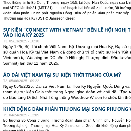
Theo thông tin từ Bộ Công Thương, ngày 16/5, tại Jeju, Hàn Quốc, ngay sau kh
mại APEC lần thứ 31 (MRT 31), theo kế hoạch hai bên đã định trước, Bộ trưở
đoàn đàm phán Chính phủ Nguyễn Hồng Diên có phiên đàm phán trực tiếp 
Thương mại Hoa Kỳ (USTR) Jamieson Greer.
SỰ KIỆN "CONNECT WITH VIETNAM" BÊN LỀ HỘI NGHỊ
VÀO HOA KỲ 2025
T3, 05/13/2025 - 10:30
Ngày 12/5, Bộ Tài chính Việt Nam, Bộ Thương mại Hoa Kỳ, Đại sứ q
sứ quán Hoa Kỳ tại Việt Nam đã đồng chủ trì tổ chức sự kiện 'Kết 
Vietnam) tại Washington DC bên lề Hội nghị Thượng đỉnh Đầu tư và
Summit) lần thứ 11 năm 2025.
ÁO DÀI VIỆT NAM TẠI SỰ KIỆN THỜI TRANG CỦA MỸ
T3, 05/06/2025 - 09:22
Ngày 05/5/2025, Đại sứ Việt Nam tại Hoa Kỳ Nguyễn Quốc Dũng và 
tham dự sự kiện Gala thời trang Ngoại giao đoàn với chủ đề: “
Tạo t
do Bảo tàng Di tích Nhà Tổng thống Woodrow Wilson tổ chức lần thứ
KHỞI ĐỘNG ĐÀM PHÁN THƯƠNG MẠI SONG PHƯƠNG VI
T5, 04/24/2025 - 12:05
Bộ trưởng Bộ Công thương, Trưởng đoàn đàm phán Chính phủ Nguyễn Hồn
Trưởng đại diện Thương mại Hoa Kỳ Jamieson L. Greer để khởi động đàm phá