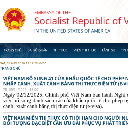
Skip to main content
EMBASSY OF THE
Socialist Republic of
IN THE UNITED STATES OF AMERICA
TRANG CHỦ
ĐẠI SỨ QUÁN
THỊ THỰC
MIỄN THỊ THỰC
LÃNH SỰ
TIN 
SAT, 08 AUG 2026 13:19:20 -0400
YOU ARE HERE
TRANG CHỦ
VIỆT NAM BỔ SUNG 41 CỬA KHẨU QUỐC TẾ CHO PHÉP
NHẬP CẢNH, XUẤT CẢNH BẰNG THỊ THỰC ĐIỆN TỬ (E-VI
T5, 05/14/2026 - 18:00
Ngày 02/12/2025, Chính phủ Việt Nam ban hành Nghị 
việc bổ sung danh sách các cửa khẩu quốc tế cho phép 
cảnh, xuất cảnh bằng thị thực điện tử (e-visa).
VIỆT NAM MIỄN THỊ THỰC CÓ THỜI HẠN CHO NGƯỜI N
ĐỐI TƯỢNG ĐẶC BIỆT CẦN ƯU ĐÃI PHỤC VỤ PHÁT TRIỂN 