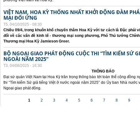
phương Việt Nam và Hoa Kỳ.
VIỆT NAM, HOA KỲ THỐNG NHẤT KHỞI ĐỘNG ĐÀM P
MẠI ĐỐI ỨNG
T5, 04/10/2025 - 08:30
Chiều 09/4, trong khuôn khổ chuyến thăm Hoa Kỳ với tư cách là Đặc phái v
đổi về các vấn đề kinh tế - thương mại song phương, Phó Thủ tướng Chín
Thương mại Hoa Kỳ Jamieson Greer.
BỘ NGOẠI GIAO PHÁT ĐỘNG CUỘC THI “TÌM KIẾM SỨ GI
NGOÀI NĂM 2025”
T3, 04/08/2025 - 16:30
THÔNG BÁO
Đại sứ quán Việt Nam tại Hoa Kỳ trân trọng thông báo tới toàn thể cộng đồng n
thi “Tìm kiếm Sứ giả tiếng Việt ở nước ngoài năm 2025” do Ủy ban Nhà nước 
Ngoại giao phát động.
Các trang
1
2
3
4
5
6
7
8
9