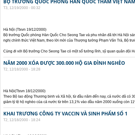
BỘ TRƯỞNG QUỐC PHÒNG HÀN QUỐC THĂM VIỆT NA
T3, 12/19/2000 - 00:32
Hà Nội (Ttxvn 19/12/2000)
Bộ trưởng Quốc phòng Hàn Quốc Cho Seong Tae và phu nhân đã tới Hà Nội sán
nghị chính thức Việt Nam, theo lời mời của Thượng tướng Phạm Văn Trà, Bộ tr
Cùng đi với Bộ trưởng Cho Seong Tae có một số tướng lĩnh, sỹ quan quân đội 
NĂM 2000 XÓA ĐƯỢC 300.000 HỘ GIA ĐÌNH NGHÈO
T2, 12/18/2000 - 18:28
Hà Nội(Ttxvn 18/12/2000)
Theo Bộ lao động Thương binh và Xã hội, từ đầu năm đến nay, cả nước đã có 3
giảm tỷ lệ hộ nghèo của cả nước từ trên 13,1% vào đầu năm 2000 xuống còn 11
KHAI TRƯƠNG CÔNG TY VACCIN VÀ SINH PHẨM SỐ 1
T2, 12/18/2000 - 18:24