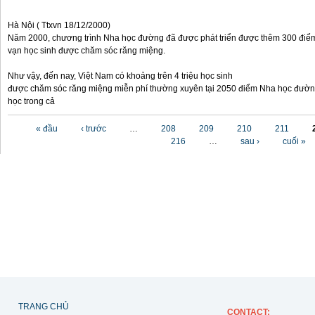
Hà Nội ( Ttxvn 18/12/2000)
Năm 2000, chương trình Nha học đường đã được phát triển được thêm 300 điể
vạn học sinh được chăm sóc răng miệng.
Như vậy, đến nay, Việt Nam có khoảng trên 4 triệu học sinh
được chăm sóc răng miệng miễn phí thường xuyên tại 2050 điểm Nha học đườn
học trong cả
Các trang
« đầu
‹ trước
…
208
209
210
211
216
…
sau ›
cuối »
TRANG CHỦ
CONTACT
: