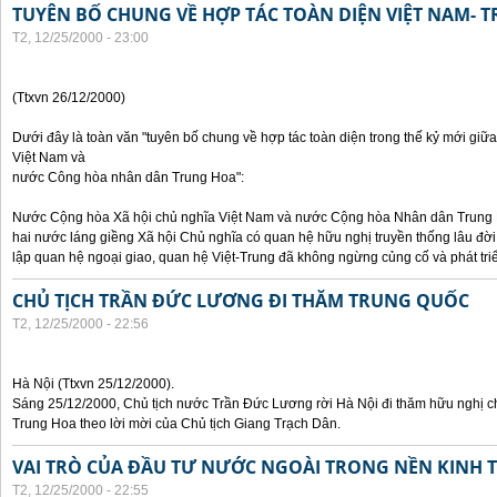
TUYÊN BỐ CHUNG VỀ HỢP TÁC TOÀN DIỆN VIỆT NAM- 
T2, 12/25/2000 - 23:00
(Ttxvn 26/12/2000)
Dưới đây là toàn văn "tuyên bố chung về hợp tác toàn diện trong thế kỷ mới gi
Việt Nam và
nước Công hòa nhân dân Trung Hoa":
Nước Cộng hòa Xã hội chủ nghĩa Việt Nam và nước Cộng hòa Nhân dân Trung Hoa
hai nước láng giềng Xã hội Chủ nghĩa có quan hệ hữu nghị truyền thống lâu đời
lập quan hệ ngoại giao, quan hệ Việt-Trung đã không ngừng củng cố và phát tri
CHỦ TỊCH TRẦN ĐỨC LƯƠNG ĐI THĂM TRUNG QUỐC
T2, 12/25/2000 - 22:56
Hà Nội (Ttxvn 25/12/2000).
Sáng 25/12/2000, Chủ tịch nước Trần Đức Lương rời Hà Nội đi thăm hữu nghị 
Trung Hoa theo lời mời của Chủ tịch Giang Trạch Dân.
VAI TRÒ CỦA ĐẦU TƯ NƯỚC NGOÀI TRONG NỀN KINH T
T2, 12/25/2000 - 22:55