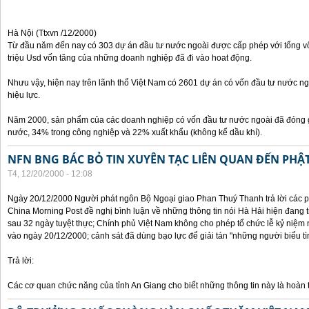
Hà Nội (Ttxvn /12/2000)
Từ đầu năm đến nay có 303 dự án đầu tư nước ngoài được cấp phép với tổng vốn
triệu Usd vốn tăng của những doanh nghiệp đã đi vào hoat động.
Nhưu vậy, hiện nay trên lãnh thổ Việt Nam có 2601 dự án có vốn đầu tư nước ngo
hiệu lực.
Năm 2000, sản phẩm của các doanh nghiệp có vốn đầu tư nước ngoài đã đóng
nước, 34% trong công nghiệp và 22% xuất khẩu (không kể dầu khí).
NFN BNG BÁC BỎ TIN XUYÊN TẠC LIÊN QUAN ĐẾN PHẬ
T4, 12/20/2000 - 12:08
Ngày 20/12/2000 Người phát ngôn Bộ Ngoại giao Phan Thuý Thanh trả lời các p
China Morning Post đề nghị bình luận về những thông tin nói Hà Hải hiện đang tr
sau 32 ngày tuyệt thực; Chính phủ Việt Nam không cho phép tổ chức lễ kỷ niệ
vào ngày 20/12/2000; cảnh sát đã dùng bạo lực để giải tán "những người biểu tì
Trả lời:
Các cơ quan chức năng của tỉnh An Giang cho biết những thông tin này là hoàn t