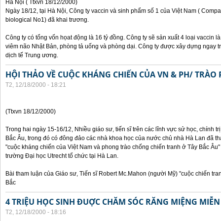
Hà Nội ( Ttxvn 18/12/2000)
Ngày 18/12, tại Hà Nội, Công ty vaccin và sinh phẩm số 1 của Việt Nam ( Compan
biological No1) đã khai trương.
Công ty có tổng vốn họat động là 16 tỷ đồng. Công ty sẽ sản xuất 4 loại vaccin 
viêm não Nhật Bản, phòng tả uống và phòng dại. Công ty được xây dựng ngay t
dịch tế Trung ương.
HỘI THẢO VỀ CUỘC KHÁNG CHIẾN CỦA VN & PH/ TRÀO 
T2, 12/18/2000 - 18:21
(Ttxvn 18/12/2000)
Trong hai ngày 15-16/12, Nhiều giáo sư, tiến sĩ trên các lĩnh vực sử học, chính t
Bắc Âu, trong đó có đông đảo các nhà khoa học của nước chủ nhà Hà Lan đã th
"cuộc kháng chiến của Việt Nam và phong trào chống chiến tranh ở Tây Bắc Âu" 
trường Đại học Utrecht tổ chức tại Hà Lan.
Bài tham luận của Giáo sư, Tiến sĩ Robert Mc.Mahon (người Mỹ) "cuộc chiến tr
Bắc
4 TRIỆU HỌC SINH ĐUỢC CHĂM SÓC RĂNG MIỆNG MIỄN
T2, 12/18/2000 - 18:16