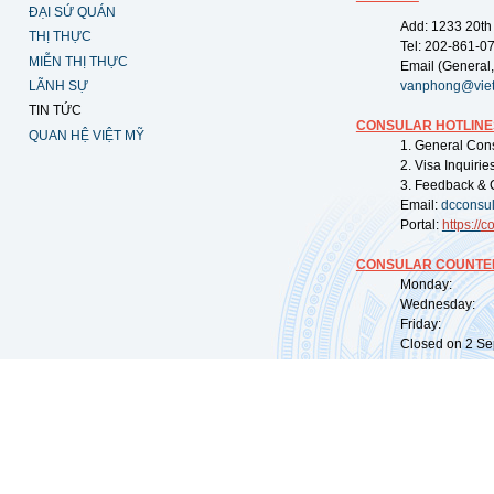
ĐẠI SỨ QUÁN
Add: 1233 20th
THỊ THỰC
Tel: 202-861-0
MIỄN THỊ THỰC
Email (General,
LÃNH SỰ
vanphong@vie
TIN TỨC
CONSULAR HOTLINE
QUAN HỆ VIỆT MỸ
1. General Con
2. Visa Inquiri
3. Feedback & 
Email:
dcconsu
Portal:
https://
co
CONSULAR COUNTER
Monday: 09:
Wednesday: 0
Friday: 09:
Closed on 2 Sep