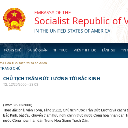
Skip to main content
EMBASSY OF THE
Socialist Republic of
IN THE UNITED STATES OF AMERICA
TRANG CHỦ
ĐẠI SỨ QUÁN
THỊ THỰC
MIỄN THỊ THỰC
LÃNH SỰ
TIN 
THU, 06 AUG 2026 23:36:36 -0400
YOU ARE HERE
TRANG CHỦ
CHỦ TỊCH TRẦN ĐỨC LƯƠNG TỚI BẮC KINH
T2, 12/25/2000 - 23:03
(Ttxvn 26/12/2000)
Theo đặc phái viên Ttxvn, sáng 25/12, Chủ tịch nước Trần Đức Lương và các vị t
Bắc Kinh, bắt đầu chuyến thăm hữu nghị chính thức nước Cộng hòa nhân dân Tr
nước Cộng hòa nhân dân Trung Hoa Giang Trạch Dân.