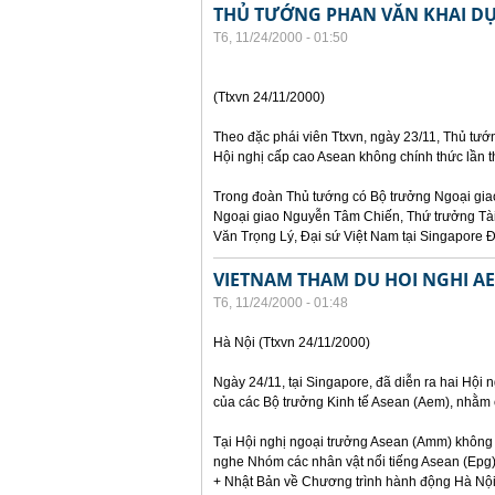
THỦ TƯỚNG PHAN VĂN KHAI DỰ
T6, 11/24/2000 - 01:50
(Ttxvn 24/11/2000)
Theo đặc phái viên Ttxvn, ngày 23/11, Thủ tư
Hội nghị cấp cao Asean không chính thức lần t
Trong đoàn Thủ tướng có Bộ trưởng Ngoại gi
Ngoại giao Nguyễn Tâm Chiến, Thứ trưởng Tà
Văn Trọng Lý, Đại sứ Việt Nam tại Singapore 
VIETNAM THAM DU HOI NGHI A
T6, 11/24/2000 - 01:48
Hà Nội (Ttxvn 24/11/2000)
Ngày 24/11, tại Singapore, đã diễn ra hai Hội
của các Bộ trưởng Kinh tế Asean (Aem), nhằm 
Tại Hội nghị ngoại trưởng Asean (Amm) không 
nghe Nhóm các nhân vật nổi tiếng Asean (Epg
+ Nhật Bản về Chương trình hành động Hà Nội