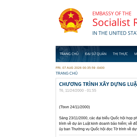
Skip to main content
EMBASSY OF THE
Socialist
IN THE UNITED STA
TRANG CHỦ
ĐẠI SỨ QUÁN
THỊ THỰC
M
FRI, 07 AUG 2026 00:35:59 -0400
YOU ARE HERE
TRANG CHỦ
CHƯƠNG TRÌNH XÂY DỰNG LUẬT
T6, 11/24/2000 - 01:55
(Ttxvn 24/11/2000)
Sáng 23/11/2000, các đại biểu Quốc hội họp ph
trình về dự án Luật kinh doanh bảo hiểm; về đ
ủy ban Thường vụ Quốc hội đọc Tờ trình về dự