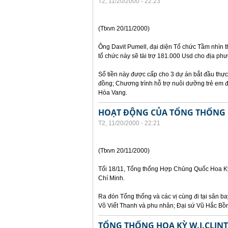
T2, 11/20/2000 - 22:23
(Ttxvn 20/11/2000)
Ông Davit Pumell, đại diện Tổ chức Tầm nhìn t
tổ chức này sẽ tài trợ 181.000 Usd cho địa ph
Số tiền này được cấp cho 3 dự án bắt đầu thự
đồng; Chương trình hỗ trợ nuôi dưỡng trẻ em đ
Hòa Vang.
HOẠT ĐỘNG CỦA TỔNG THỐNG C
T2, 11/20/2000 - 22:21
(Ttxvn 20/11/2000)
Tối 18/11, Tổng thống Hợp Chủng Quốc Hoa Kỳ 
Chí Minh.
Ra đón Tổng thống và các vị cùng đi tại sân 
Võ Viết Thanh và phu nhân; Đại sứ Vũ Hắc Bồ
TỔNG THỐNG HOA KỲ W.J.CLIN