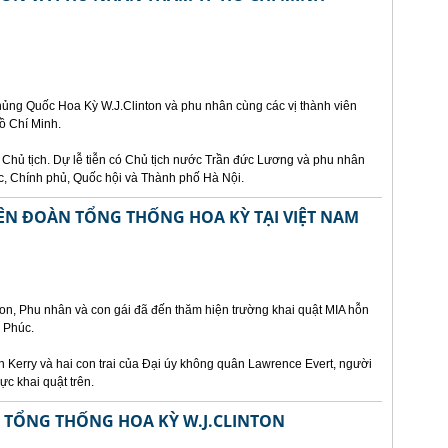
ủng Quốc Hoa Kỳ W.J.Clinton và phu nhân cùng các vị thành viên
ồ Chí Minh.
ủ Chủ tịch. Dự lễ tiễn có Chủ tịch nước Trần đức Lương và phu nhân
c, Chính phủ, Quốc hội và Thành phố Hà Nội.
ÊN ĐOÀN TỔNG THỐNG HOA KỲ TẠI VIỆT NAM
on, Phu nhân và con gái đã đến thăm hiện trường khai quật MIA hỗn
h Phúc.
 Kerry và hai con trai của Đại úy không quân Lawrence Evert, người
ực khai quật trên.
ẾP TỔNG THỐNG HOA KỲ W.J.CLINTON