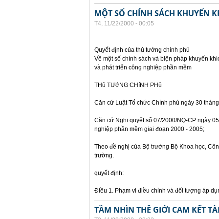
MỘT SỐ CHÍNH SÁCH KHUYẾN K
T4, 11/22/2000 - 00:05
Quyết định của thủ tướng chính phủ
Về một số chính sách và biện pháp khuyến khí
và phát triển công nghiệp phần mềm
THủ TƯớNG CHíNH PHủ
Căn cứ Luật Tổ chức Chính phủ ngày 30 tháng
Căn cứ Nghị quyết số 07/2000/NQ-CP ngày 05 
nghiệp phần mềm giai đoạn 2000 - 2005;
Theo đề nghị của Bộ trưởng Bộ Khoa học, Côn
trường.
quyết định:
Điều 1. Phạm vi điều chỉnh và đối tượng áp dụ
TẦM NHÌN THÊ GIỚI CAM KẾT T