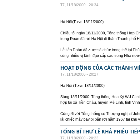
T7, 11/18/2000 - 20:34
Hà Nội(Ttxvn 18/11/2000)
Chiều tối ngày 18/11/2000, Tổng thống Hợp Ch
trong Đoàn đã rời Hà Nội đi thăm Thành phố H
Lễ tiễn Đoàn đã được tổ chức trọng thể tại Ph
cùng nhiều vị lãnh đạo cấp cao trong Nhà nướ
HOẠT ĐỘNG CỦA CÁC THÀNH VI
T7, 11/18/2000 - 20:27
Hà Nội (Ttxvn 18/11/2000)
Sáng 18/11/2000, Tổng thống Hoa Kỳ W.J.Clint
hợp tại xã Tiền Châu, huyện Mê Linh, tỉnh Vĩn
Cùng đi với Tổng thống có Thượng nghị sĩ John
lái chiếc máy bay bị bắn rơi năm 1967 tại khu v
TỔNG BÍ THƯ LÊ KHẢ PHIÊU TI
T7, 11/18/2000 - 20:23