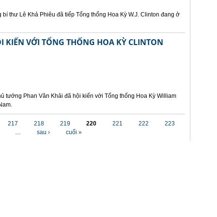
 bí thư Lê Khả Phiêu đã tiếp Tổng thống Hoa Kỳ W.J. Clinton đang ở
I KIẾN VỚI TỔNG THỐNG HOA KỲ CLINTON
hủ tướng Phan Văn Khải đã hội kiến với Tổng thống Hoa Kỳ William
 Nam.
217
218
219
220
221
222
223
…
sau ›
cuối »