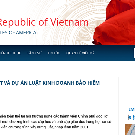
 Republic of Vietnam
TES OF AMERICA
IỄN THỊ THỰC
LÃNH SỰ
TIN TỨC
QUAN HỆ VIỆT MỸ
 VÀ DỰ ÁN LUẬT KINH DOANH BẢO HIỂM
iên toàn thể tại hội trường nghe các thành viên Chính phủ đọc Tờ
ổi mới chương trình các cấp học và phổ cập giáo dục trung học cơ sở;
 kiến chương trình xây dựng luật, pháp lệnh năm 2001.