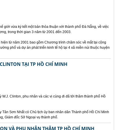
hế giới vừa ký kết một bản thỏa thuận với thành phố Đà Nẵng, về việc
ương, trong thời gian 3 năm từ 2001 đến 2003.
c hiện từ năm 2001 bao gồm Chương trình chăm sóc về mắt tại cộng
ường phố và dự án phát triển kinh tế hộ tại 4 xã miền núi thuộc huyện
LINTON TẠI TP HỒ CHÍ MINH
W.J. Clinton, phu nhân và các vị cùng đi đã tới thăm thành phố Hồ
bay Tân Sơn Nhất có Chủ tịch ủy ban nhân dân Thành phố Hồ Chí Minh
ng, Giám đốc Sở Ngoại vụ thành phố.
TON VÀ PHU NHÂN THĂM TP HỒ CHÍ MINH