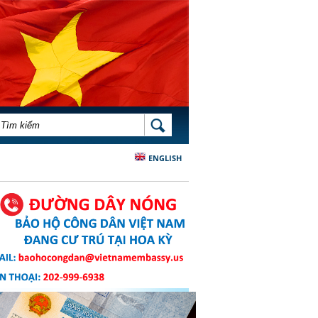
BIỂU MẪU TÌM KIẾM
TÌM KIẾM
ENGLISH