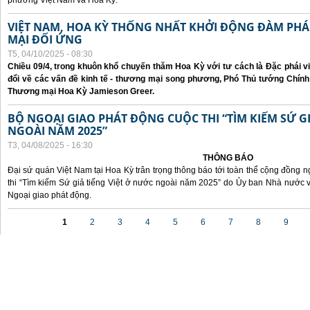
phương Việt Nam và Hoa Kỳ.
VIỆT NAM, HOA KỲ THỐNG NHẤT KHỞI ĐỘNG ĐÀM P
MẠI ĐỐI ỨNG
T5, 04/10/2025 - 08:30
Chiều 09/4, trong khuôn khổ chuyến thăm Hoa Kỳ với tư cách là Đặc phái v
đổi về các vấn đề kinh tế - thương mại song phương, Phó Thủ tướng Chín
Thương mại Hoa Kỳ Jamieson Greer.
BỘ NGOẠI GIAO PHÁT ĐỘNG CUỘC THI “TÌM KIẾM SỨ GI
NGOÀI NĂM 2025”
T3, 04/08/2025 - 16:30
THÔNG BÁO
Đại sứ quán Việt Nam tại Hoa Kỳ trân trọng thông báo tới toàn thể cộng đồng n
thi “Tìm kiếm Sứ giả tiếng Việt ở nước ngoài năm 2025” do Ủy ban Nhà nước 
Ngoại giao phát động.
Các trang
1
2
3
4
5
6
7
8
9