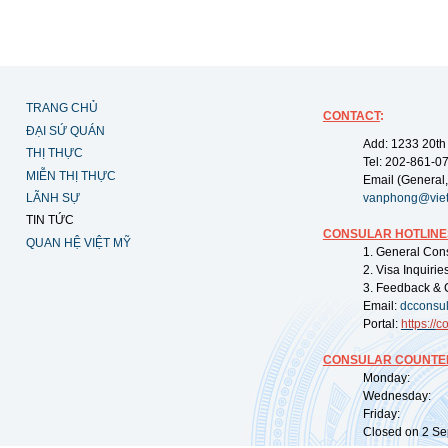
TRANG CHỦ
CONTACT
:
ĐẠI SỨ QUÁN
Add: 1233 20th
THỊ THỰC
Tel: 202-861-0
MIỄN THỊ THỰC
Email (General,
LÃNH SỰ
vanphong@vie
TIN TỨC
CONSULAR HOTLINE
QUAN HỆ VIỆT MỸ
1. General Con
2. Visa Inquiri
3. Feedback & 
Email:
dcconsu
Portal:
https://
co
CONSULAR COUNTER
Monday: 09:
Wednesday: 0
Friday: 09:
Closed on 2 Sep