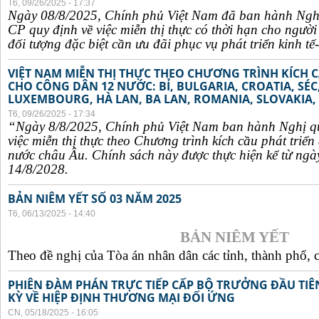
T6, 09/26/2025 - 17:37
Ngày 08/8/2025, Chính phủ Việt Nam đã ban hành Ngh
CP quy định về việc miễn thị thực có thời hạn cho ngườ
đối tượng đặc biệt cần ưu đãi phục vụ phát triển kinh tế-
VIỆT NAM MIỄN THỊ THỰC THEO CHƯƠNG TRÌNH KÍCH C
CHO CÔNG DÂN 12 NƯỚC: BỈ, BULGARIA, CROATIA, SÉ
LUXEMBOURG, HÀ LAN, BA LAN, ROMANIA, SLOVAKIA, 
T6, 09/26/2025 - 17:34
“Ngày 8/8/2025, Chính phủ Việt Nam ban hành Nghị q
việc miễn thị thực theo Chương trình kích cầu phát triể
nước châu Âu. Chính sách này được thực hiện kể từ ngà
14/8/2028.
BẢN NIÊM YẾT SỐ 03 NĂM 2025
T6, 06/13/2025 - 14:40
BẢN NIÊM YẾT
Theo đề nghị của Tòa án nhân dân các tỉnh, thành phố, c
PHIÊN ĐÀM PHÁN TRỰC TIẾP CẤP BỘ TRƯỞNG ĐẦU TIÊN
KỲ VỀ HIỆP ĐỊNH THƯƠNG MẠI ĐỐI ỨNG
CN, 05/18/2025 - 16:05