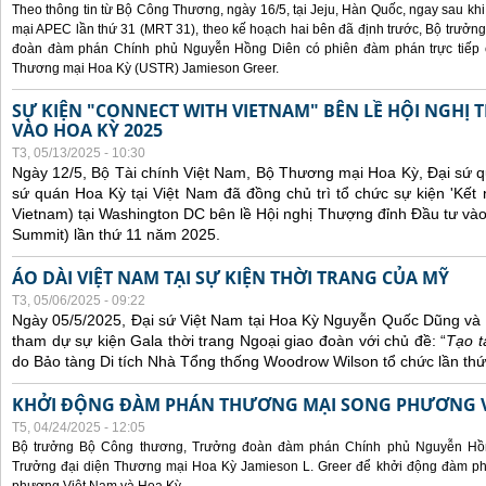
Theo thông tin từ Bộ Công Thương, ngày 16/5, tại Jeju, Hàn Quốc, ngay sau kh
mại APEC lần thứ 31 (MRT 31), theo kế hoạch hai bên đã định trước, Bộ trưở
đoàn đàm phán Chính phủ Nguyễn Hồng Diên có phiên đàm phán trực tiếp 
Thương mại Hoa Kỳ (USTR) Jamieson Greer.
SỰ KIỆN "CONNECT WITH VIETNAM" BÊN LỀ HỘI NGHỊ
VÀO HOA KỲ 2025
T3, 05/13/2025 - 10:30
Ngày 12/5, Bộ Tài chính Việt Nam, Bộ Thương mại Hoa Kỳ, Đại sứ q
sứ quán Hoa Kỳ tại Việt Nam đã đồng chủ trì tổ chức sự kiện 'Kết 
Vietnam) tại Washington DC bên lề Hội nghị Thượng đỉnh Đầu tư và
Summit) lần thứ 11 năm 2025.
ÁO DÀI VIỆT NAM TẠI SỰ KIỆN THỜI TRANG CỦA MỸ
T3, 05/06/2025 - 09:22
Ngày 05/5/2025, Đại sứ Việt Nam tại Hoa Kỳ Nguyễn Quốc Dũng và 
tham dự sự kiện Gala thời trang Ngoại giao đoàn với chủ đề: “
Tạo t
do Bảo tàng Di tích Nhà Tổng thống Woodrow Wilson tổ chức lần thứ
KHỞI ĐỘNG ĐÀM PHÁN THƯƠNG MẠI SONG PHƯƠNG VI
T5, 04/24/2025 - 12:05
Bộ trưởng Bộ Công thương, Trưởng đoàn đàm phán Chính phủ Nguyễn Hồn
Trưởng đại diện Thương mại Hoa Kỳ Jamieson L. Greer để khởi động đàm phá