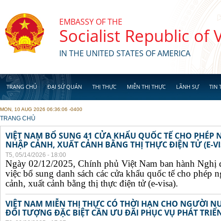
Skip to main content
EMBASSY OF THE
Socialist Republic of
IN THE UNITED STATES OF AMERICA
TRANG CHỦ
ĐẠI SỨ QUÁN
THỊ THỰC
MIỄN THỊ THỰC
LÃNH SỰ
TIN 
MON, 10 AUG 2026 06:36:06 -0400
YOU ARE HERE
TRANG CHỦ
VIỆT NAM BỔ SUNG 41 CỬA KHẨU QUỐC TẾ CHO PHÉP
NHẬP CẢNH, XUẤT CẢNH BẰNG THỊ THỰC ĐIỆN TỬ (E-VI
T5, 05/14/2026 - 18:00
Ngày 02/12/2025, Chính phủ Việt Nam ban hành Nghị 
việc bổ sung danh sách các cửa khẩu quốc tế cho phép 
cảnh, xuất cảnh bằng thị thực điện tử (e-visa).
VIỆT NAM MIỄN THỊ THỰC CÓ THỜI HẠN CHO NGƯỜI N
ĐỐI TƯỢNG ĐẶC BIỆT CẦN ƯU ĐÃI PHỤC VỤ PHÁT TRIỂN 