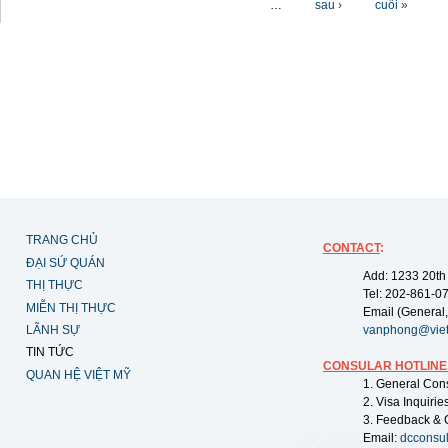
…
sau ›
cuối »
TRANG CHỦ
CONTACT
:
ĐẠI SỨ QUÁN
Add: 1233 20th
THỊ THỰC
Tel: 202-861-0
MIỄN THỊ THỰC
Email (General,
LÃNH SỰ
vanphong@vie
TIN TỨC
CONSULAR HOTLINE
QUAN HỆ VIỆT MỸ
1. General Con
2. Visa Inquiri
3. Feedback & 
Email:
dcconsu