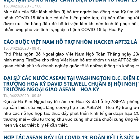
T5, 04/23/2020 - 17:00
Mục tiêu của Sắc lệnh nhằm (i) hỗ trợ người lao động Hoa Kỳ tìm ki
bệnh COVID-19 tiếp tục có diễn biến phức tạp; (ii) bảo đảm ngườ
được ưu tiên hàng đầu để bố trí việc làm khi nền kinh tế phục hồi; 
nhằm ứng phó với tình trạng dịch bệnh COVID-19 tại Hoa Kỳ.
CÁO BUỘC VIỆT NAM HỖ TRỢ NHÓM HACKER APT32 LÀ 
T5, 04/23/2020 - 09:45
Phó Phát ngôn Bộ Ngoại giao Việt Nam Ngô Toàn Thắng ngày 23/4
ninh mạng FireEye cho rằng Việt Nam hỗ trợ nhóm tin tặc APT32 t
quan chính phủ và doanh nghiệp quốc tế là những thông tin không c
ĐẠI SỨ CÁC NƯỚC ASEAN TẠI WASHINGTON D.C. ĐIỆN 
TRƯỞNG HOA KỲ DAVID STILWELL CHUẨN BỊ HỘI NGHỊ
TRƯỞNG NGOẠI GIAO ASEAN – HOA KỲ
T4, 04/22/2020 - 09:45
Đại sứ Hà Kim Ngọc bày tỏ cảm ơn Hoa Kỳ đã hỗ trợ ASEAN phòng
sự cần thiết của việc tăng cường hợp tác ASEAN – Hoa Kỳ trong ứ
như các nỗ lực hợp tác thúc đẩy phát triển kinh tế giai đoạn hậu 
thương mại – đầu tư trong khu vực cũng như của chuỗi cung ứng về
men và các thiết bị y tế cần thiết.
HỢP TÁC ASEAN ĐẨY LÙI COVID-19: ĐOÀN KẾT LÀ SỨC 