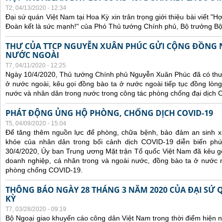
T2, 04/13/2020 - 12:34
Đại sứ quán Việt Nam tại Hoa Kỳ xin trân trọng giới thiệu bài viết 
Đoàn kết là sức mạnh!" của Phó Thủ tướng Chính phủ, Bộ trưởng B
THƯ CỦA TTCP NGUYỄN XUÂN PHÚC GỬI CỘNG ĐỒNG 
NƯỚC NGOÀI
T7, 04/11/2020 - 12:25
Ngày 10/4/2020, Thủ tướng Chính phủ Nguyễn Xuân Phúc đã có thư
ở nước ngoài, kêu gọi đồng bào ta ở nước ngoài tiếp tục đồng lòng
nước và nhân dân trong nước trong công tác phòng chống đại dịch 
PHÁT ĐỘNG ỦNG HỘ PHÒNG, CHỐNG DỊCH COVID-19
T5, 04/09/2020 - 15:04
Để tăng thêm nguồn lực để phòng, chữa bệnh, bảo đảm an sinh xã
khỏe của nhân dân trong bối cảnh dịch COVID-19 diễn biến phứ
30/4/2020, Ủy ban Trung ương Mặt trận Tổ quốc Việt Nam đã kêu gọi
doanh nghiệp, cá nhân trong và ngoài nước, đồng bào ta ở nước n
phòng chống COVID-19.
THÔNG BÁO NGÀY 28 THÁNG 3 NĂM 2020 CỦA ĐẠI SỨ 
KỲ
T7, 03/28/2020 - 09:19
Bộ Ngoại giao khuyến cáo công dân Việt Nam trong thời điểm hiện n