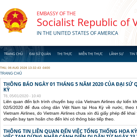
Skip to main content
EMBASSY OF THE
Socialist Republic of
IN THE UNITED STATES OF AMERICA
TRANG CHỦ
ĐẠI SỨ QUÁN
THỊ THỰC
MIỄN THỊ THỰC
LÃNH SỰ
TIN 
THU, 06 AUG 2026 13:32:43 -0400
YOU ARE HERE
TRANG CHỦ
THÔNG BÁO NGÀY 01 THÁNG 5 NĂM 2020 CỦA ĐẠI SỨ 
KỲ
T6, 05/01/2020 - 10:40
Liên quan đến lịch trình chuyến bay của Vietnam Airlines dự kiến 
02/5/2020 để đưa công dân Việt Nam tại Hoa Kỳ về nước, theo 
Vietnam Airlines, do Vietnam Airlines chưa xin đủ giấy phép để khai
chuyến bay tạm hoãn cho đến khi có thông báo tiếp theo.
THÔNG TIN LIÊN QUAN ĐẾN VIỆC TỔNG THỐNG HOA KỲ
VIỆC TẠM DỪNG NHẬP CẢNH DIỆN DI DÂN TỪ NGÀY 23