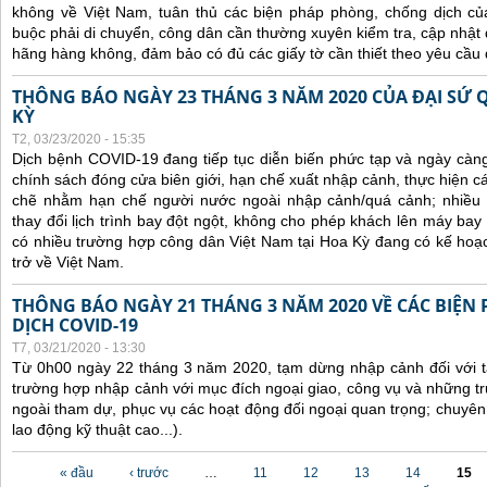
không về Việt Nam, tuân thủ các biện pháp phòng, chống dịch của
buộc phải di chuyển, công dân cần thường xuyên kiểm tra, cập nhật 
hãng hàng không, đảm bảo có đủ các giấy tờ cần thiết theo yêu cầu 
THÔNG BÁO NGÀY 23 THÁNG 3 NĂM 2020 CỦA ĐẠI SỨ 
KỲ
T2, 03/23/2020 - 15:35
Dịch bệnh COVID-19 đang tiếp tục diễn biến phức tạp và ngày càn
chính sách đóng cửa biên giới, hạn chế xuất nhập cảnh, thực hiện cá
chẽ nhằm hạn chế người nước ngoài nhập cảnh/quá cảnh; nhiều
thay đổi lịch trình bay đột ngột, không cho phép khách lên máy bay 
có nhiều trường hợp công dân Việt Nam tại Hoa Kỳ đang có kế hoạ
trở về Việt Nam.
THÔNG BÁO NGÀY 21 THÁNG 3 NĂM 2020 VỀ CÁC BIỆN
DỊCH COVID-19
T7, 03/21/2020 - 13:30
Từ 0h00 ngày 22 tháng 3 năm 2020, tạm dừng nhập cảnh đối với tấ
trường hợp nhập cảnh với mục đích ngoại giao, công vụ và những t
ngoài tham dự, phục vụ các hoạt động đối ngoại quan trọng; chuyên
lao động kỹ thuật cao...).
Các trang
« đầu
‹ trước
…
11
12
13
14
15