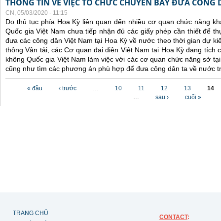
THÔNG TIN VỀ VIỆC TỔ CHỨC CHUYẾN BAY ĐƯA CÔNG 
CN, 05/03/2020 - 11:15
Do thủ tục phía Hoa Kỳ liên quan đến nhiều cơ quan chức năng 
Quốc gia Việt Nam chưa tiếp nhận đủ các giấy phép cần thiết để t
đưa các công dân Việt Nam tại Hoa Kỳ về nước theo thời gian dự ki
thông Vận tải, các Cơ quan đại diện Việt Nam tại Hoa Kỳ đang tích
không Quốc gia Việt Nam làm việc với các cơ quan chức năng sở tại, 
cũng như tìm các phương án phù hợp để đưa công dân ta về nước tr
Các trang
« đầu
‹ trước
…
10
11
12
13
14
…
sau ›
cuối »
TRANG CHỦ
CONTACT
: