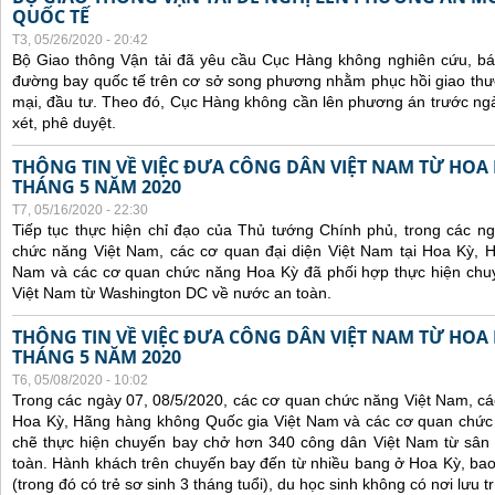
QUỐC TẾ
T3, 05/26/2020 - 20:42
Bộ Giao thông Vận tải đã yêu cầu Cục Hàng không nghiên cứu, báo 
đường bay quốc tế trên cơ sở song phương nhằm phục hồi giao thươ
mại, đầu tư. Theo đó, Cục Hàng không cần lên phương án trước ng
xét, phê duyệt.
THÔNG TIN VỀ VIỆC ĐƯA CÔNG DÂN VIỆT NAM TỪ HOA
THÁNG 5 NĂM 2020
T7, 05/16/2020 - 22:30
Tiếp tục thực hiện chỉ đạo của Thủ tướng Chính phủ, trong các n
chức năng Việt Nam, các cơ quan đại diện Việt Nam tại Hoa Kỳ, 
Nam và các cơ quan chức năng Hoa Kỳ đã phối hợp thực hiện chu
Việt Nam từ Washington DC về nước an toàn.
THÔNG TIN VỀ VIỆC ĐƯA CÔNG DÂN VIỆT NAM TỪ HOA
THÁNG 5 NĂM 2020
T6, 05/08/2020 - 10:02
Trong các ngày 07, 08/5/2020, các cơ quan chức năng Việt Nam, các
Hoa Kỳ, Hãng hàng không Quốc gia Việt Nam và các cơ quan chức
chẽ thực hiện chuyến bay chở hơn 340 công dân Việt Nam từ sân
toàn. Hành khách trên chuyến bay đến từ nhiều bang ở Hoa Kỳ, bao
(trong đó có trẻ sơ sinh 3 tháng tuổi), du học sinh không có nơi lưu 