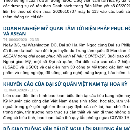
Theo đề nghị của Tòa án trong nước, ĐSQ Việt Nam tại Hoa Kỳ đã Ni
các đương sự có tên theo Danh sách trong Bản Niêm yết số 05/2020
liên hệ theo số điện thoại 2028610737 máy lẻ 113 vào các buổi sá
thêm thông tin chi tiết.
DOANH NGHIỆP MỸ QUAN TÂM TỚI BIỆN PHÁP PHỤC HỒ
VÀ ASEAN
T4, 06/03/2020 - 23:35
Ngày 3/6, tại Washington DC, Đại sứ Hà Kim Ngọc cùng Đại sứ Phi
đã tham dự buổi trao đổi trực tuyến do Trung tâm quốc tế Meridian t
ASEAN trong giai đoạn phục hồi kinh tế hậu COVID-19
”. Buổi trao đ
Ngoại giao Mỹ, một số Đại sứ quán, đại diện cấp cao của 2 hi
(USABC và USCC) và đại diện hơn 30 công ty Mỹ trong các lĩnh vự
phẩm và nông nghiệp, đồ uống, công nghệ, năng lượng, bảo hiểm, lu
KHUYẾN CÁO CỦA ĐẠI SỨ QUÁN VIỆT NAM TẠI HOA KỲ
T2, 06/01/2020 - 11:59
Liên quan đến tình hình bạo loạn, biểu tình tại các tiểu bang hiện n
Kỳ khuyến cáo công dân Việt Nam đang sinh sống, học tập, làm việc
ngoài trong giờ giới nghiêm theo quy định của sở tại; hạn chế đi 
trong ngày, trừ trường hợp thực sự cần thiết và nên đi theo nhóm; t
đang có biểu tình, bạo loạn; t
uân
thủ quy tắc phòng ngừa COVID-19 
BỘ GIAO THÔNG VẬN TẢI ĐỀ NGHỊ LÊN PHƯƠNG ÁN M