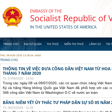
Skip to main content
EMBASSY OF THE
Socialist Republic of
IN THE UNITED STATES OF AMERICA
TRANG CHỦ
ĐẠI SỨ QUÁN
THỊ THỰC
MIỄN THỊ THỰC
LÃNH SỰ
TIN 
THU, 06 AUG 2026 13:38:04 -0400
YOU ARE HERE
TRANG CHỦ
THÔNG TIN VỀ VIỆC ĐƯA CÔNG DÂN VIỆT NAM TỪ HOA
THÁNG 7 NĂM 2020
T5, 07/09/2020 - 13:03
Trong các ngày 08 và 09/07/2020, các cơ quan chức năng Việt Nam
Kỳ và hãng Hàng không Quốc gia Việt Nam đã phối hợp với các 
346 công dân Việt Nam từ Washington D.C về nước an toàn.
BẢNG NIÊM YẾT ỦY THÁC TƯ PHÁP DÂN SỰ SỐ 05 NĂM 
T2, 06/22/2020 - 11:28