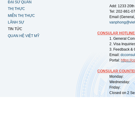
ĐẠI SỨ QUÁN
Add: 1233 20th
THỊ THỰC
Tel: 202-861-0
MIỄN THỊ THỰC
Email (General,
LÃNH SỰ
vanphong@vie
TIN TỨC
CONSULAR HOTLINE
QUAN HỆ VIỆT MỸ
1. General Con
2. Visa Inquiri
3. Feedback & 
Email:
dcconsu
Portal:
https://
co
CONSULAR COUNTER
Monday: 09:
Wednesday: 0
Friday: 09:
Closed on 2 Sep