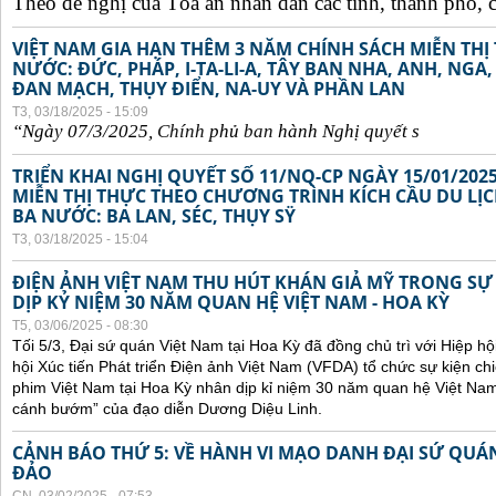
Theo đề nghị của Tòa án nhân dân các tỉnh, thành phố, c
VIỆT NAM GIA HẠN THÊM 3 NĂM CHÍNH SÁCH MIỄN TH
NƯỚC: ĐỨC, PHÁP, I-TA-LI-A, TÂY BAN NHA, ANH, NGA
ĐAN MẠCH, THỤY ĐIỂN, NA-UY VÀ PHẦN LAN
T3, 03/18/2025 - 15:09
“Ngày 07/3/2025,
Chính
ph
ủ
ban
hành Ngh
ị
quy
ế
t s
TRIỂN KHAI NGHỊ QUYẾT SỐ 11/NQ-CP NGÀY 15/01/202
MIỄN THỊ THỰC THEO CHƯƠNG TRÌNH KÍCH CẦU DU LỊ
BA NƯỚC: BA LAN, SÉC, THỤY SŸ
T3, 03/18/2025 - 15:04
ĐIỆN ẢNH VIỆT NAM THU HÚT KHÁN GIẢ MỸ TRONG SỰ
DỊP KỶ NIỆM 30 NĂM QUAN HỆ VIỆT NAM - HOA KỲ
T5, 03/06/2025 - 08:30
Tối 5/3, Đại sứ quán Việt Nam tại Hoa Kỳ đã đồng chủ trì với Hiệp h
hội Xúc tiến Phát triển Điện ảnh Việt Nam (VFDA) tổ chức sự kiện
phim Việt Nam tại Hoa Kỳ nhân dịp kỉ niệm 30 năm quan hệ Việt Na
cánh bướm” của đạo diễn Dương Diệu Linh.
CẢNH BÁO THỨ 5: VỀ HÀNH VI MẠO DANH ĐẠI SỨ QU
ĐẢO