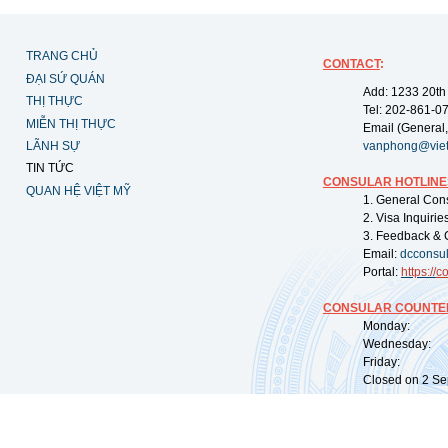
TRANG CHỦ
CONTACT
:
ĐẠI SỨ QUÁN
Add: 1233 20th
THỊ THỰC
Tel: 202-861-0
MIỄN THỊ THỰC
Email (General,
LÃNH SỰ
vanphong@vie
TIN TỨC
CONSULAR HOTLINE
QUAN HỆ VIỆT MỸ
1. General Con
2. Visa Inquiri
3. Feedback & 
Email:
dcconsu
Portal:
https://
co
CONSULAR COUNTER
Monday: 09:
Wednesday: 0
Friday: 09:
Closed on 2 Sep