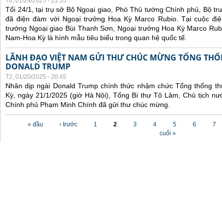
T6, 01/24/2025 - 21:55
Tối 24/1, tại trụ sở Bộ Ngoại giao, Phó Thủ tướng Chính phủ, Bộ t
đã điện đàm với Ngoại trưởng Hoa Kỳ Marco Rubio. Tại cuộc đi
trưởng Ngoại giao Bùi Thanh Sơn, Ngoại trưởng Hoa Kỳ Marco Rubi
Nam-Hoa Kỳ là hình mẫu tiêu biểu trong quan hệ quốc tế.
LÃNH ĐẠO VIỆT NAM GỬI THƯ CHÚC MỪNG TỔNG THỐ
DONALD TRUMP
T2, 01/20/2025 - 20:45
Nhân dịp ngài Donald Trump chính thức nhậm chức Tổng thống t
Kỳ, ngày 21/1/2025 (giờ Hà Nội), Tổng Bí thư Tô Lâm, Chủ tịch 
Chính phủ Phạm Minh Chính đã gửi thư chúc mừng.
Các trang
« đầu
‹ trước
1
2
3
4
5
6
7
cuối »