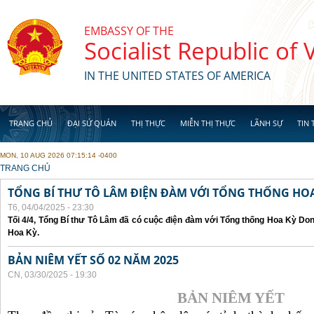
Skip to main content
EMBASSY OF THE
Socialist Republic of
IN THE UNITED STATES OF AMERICA
TRANG CHỦ
ĐẠI SỨ QUÁN
THỊ THỰC
MIỄN THỊ THỰC
LÃNH SỰ
TIN 
MON, 10 AUG 2026 07:15:14 -0400
YOU ARE HERE
TRANG CHỦ
TỔNG BÍ THƯ TÔ LÂM ĐIỆN ĐÀM VỚI TỔNG THỐNG HOA
T6, 04/04/2025 - 23:30
Tối 4/4, Tổng Bí thư Tô Lâm đã có cuộc điện đàm với Tổng thống Hoa Kỳ Don
Hoa Kỳ.
BẢN NIÊM YẾT SỐ 02 NĂM 2025
CN, 03/30/2025 - 19:30
BẢN NIÊM YẾT