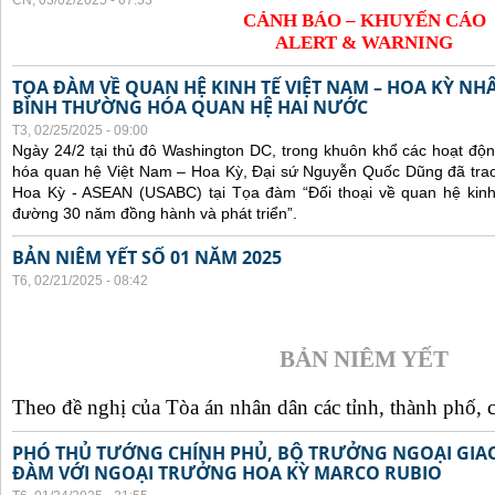
CN, 03/02/2025 - 07:53
CẢNH BÁO – KHUYẾN CÁO
ALERT & WARNING
TỌA ĐÀM VỀ QUAN HỆ KINH TẾ VIỆT NAM – HOA KỲ NH
BÌNH THƯỜNG HÓA QUAN HỆ HAI NƯỚC
T3, 02/25/2025 - 09:00
Ngày 24/2 tại thủ đô Washington DC, trong khuôn khổ các hoạt độ
hóa quan hệ Việt Nam – Hoa Kỳ, Đại sứ Nguyễn Quốc Dũng đã trao 
Hoa Kỳ - ASEAN (USABC) tại Tọa đàm “Đối thoại về quan hệ kinh
đường 30 năm đồng hành và phát triển”.
BẢN NIÊM YẾT SỐ 01 NĂM 2025
T6, 02/21/2025 - 08:42
BẢN NIÊM YẾT
Theo đề nghị của Tòa án nhân dân các tỉnh, thành phố, c
PHÓ THỦ TƯỚNG CHÍNH PHỦ, BỘ TRƯỞNG NGOẠI GIAO
ĐÀM VỚI NGOẠI TRƯỞNG HOA KỲ MARCO RUBIO