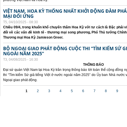
phương Việt Nam và Hoa Kỳ.
VIỆT NAM, HOA KỲ THỐNG NHẤT KHỞI ĐỘNG ĐÀM P
MẠI ĐỐI ỨNG
T5, 04/10/2025 - 08:30
Chiều 09/4, trong khuôn khổ chuyến thăm Hoa Kỳ với tư cách là Đặc phái v
đổi về các vấn đề kinh tế - thương mại song phương, Phó Thủ tướng Chín
Thương mại Hoa Kỳ Jamieson Greer.
BỘ NGOẠI GIAO PHÁT ĐỘNG CUỘC THI “TÌM KIẾM SỨ GI
NGOÀI NĂM 2025”
T3, 04/08/2025 - 16:30
THÔNG BÁO
Đại sứ quán Việt Nam tại Hoa Kỳ trân trọng thông báo tới toàn thể cộng đồng n
thi “Tìm kiếm Sứ giả tiếng Việt ở nước ngoài năm 2025” do Ủy ban Nhà nước 
Ngoại giao phát động.
Các trang
1
2
3
4
5
6
7
8
9