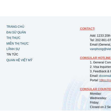
TRANG CHỦ
CONTACT
:
ĐẠI SỨ QUÁN
Add: 1233 20th
THỊ THỰC
Tel: 202-861-0
MIỄN THỊ THỰC
Email (General,
LÃNH SỰ
vanphong@vie
TIN TỨC
CONSULAR HOTLINE
QUAN HỆ VIỆT MỸ
1. General Con
2. Visa Inquiri
3. Feedback & 
Email:
dcconsu
Portal:
https://
co
CONSULAR COUNTER
Monday: 09:
Wednesday: 0
Friday: 09:
Closed on 2 Sep