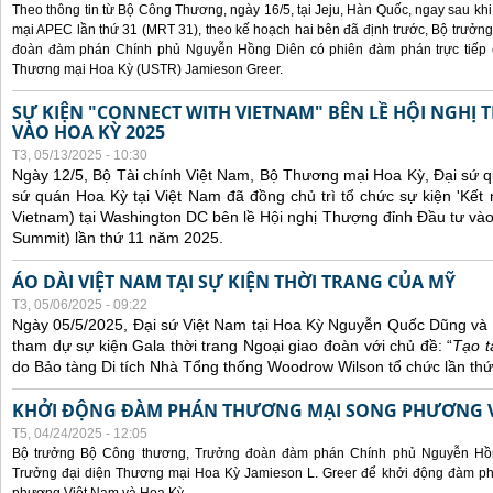
Theo thông tin từ Bộ Công Thương, ngày 16/5, tại Jeju, Hàn Quốc, ngay sau kh
mại APEC lần thứ 31 (MRT 31), theo kế hoạch hai bên đã định trước, Bộ trưở
đoàn đàm phán Chính phủ Nguyễn Hồng Diên có phiên đàm phán trực tiếp 
Thương mại Hoa Kỳ (USTR) Jamieson Greer.
SỰ KIỆN "CONNECT WITH VIETNAM" BÊN LỀ HỘI NGHỊ
VÀO HOA KỲ 2025
T3, 05/13/2025 - 10:30
Ngày 12/5, Bộ Tài chính Việt Nam, Bộ Thương mại Hoa Kỳ, Đại sứ q
sứ quán Hoa Kỳ tại Việt Nam đã đồng chủ trì tổ chức sự kiện 'Kết 
Vietnam) tại Washington DC bên lề Hội nghị Thượng đỉnh Đầu tư và
Summit) lần thứ 11 năm 2025.
ÁO DÀI VIỆT NAM TẠI SỰ KIỆN THỜI TRANG CỦA MỸ
T3, 05/06/2025 - 09:22
Ngày 05/5/2025, Đại sứ Việt Nam tại Hoa Kỳ Nguyễn Quốc Dũng và 
tham dự sự kiện Gala thời trang Ngoại giao đoàn với chủ đề: “
Tạo t
do Bảo tàng Di tích Nhà Tổng thống Woodrow Wilson tổ chức lần thứ
KHỞI ĐỘNG ĐÀM PHÁN THƯƠNG MẠI SONG PHƯƠNG VI
T5, 04/24/2025 - 12:05
Bộ trưởng Bộ Công thương, Trưởng đoàn đàm phán Chính phủ Nguyễn Hồn
Trưởng đại diện Thương mại Hoa Kỳ Jamieson L. Greer để khởi động đàm phá