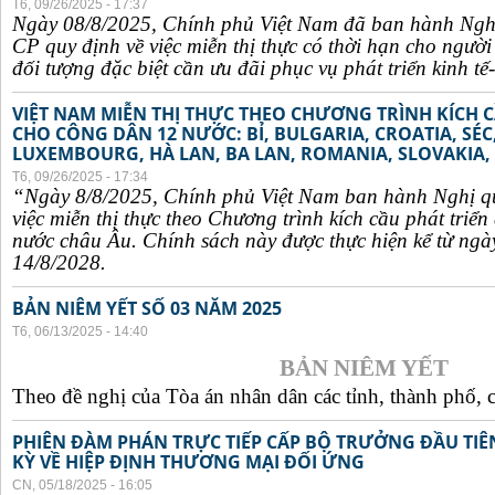
T6, 09/26/2025 - 17:37
Ngày 08/8/2025, Chính phủ Việt Nam đã ban hành Ngh
CP quy định về việc miễn thị thực có thời hạn cho ngườ
đối tượng đặc biệt cần ưu đãi phục vụ phát triển kinh tế-
VIỆT NAM MIỄN THỊ THỰC THEO CHƯƠNG TRÌNH KÍCH C
CHO CÔNG DÂN 12 NƯỚC: BỈ, BULGARIA, CROATIA, SÉ
LUXEMBOURG, HÀ LAN, BA LAN, ROMANIA, SLOVAKIA, 
T6, 09/26/2025 - 17:34
“Ngày 8/8/2025, Chính phủ Việt Nam ban hành Nghị q
việc miễn thị thực theo Chương trình kích cầu phát triể
nước châu Âu. Chính sách này được thực hiện kể từ ngà
14/8/2028.
BẢN NIÊM YẾT SỐ 03 NĂM 2025
T6, 06/13/2025 - 14:40
BẢN NIÊM YẾT
Theo đề nghị của Tòa án nhân dân các tỉnh, thành phố, c
PHIÊN ĐÀM PHÁN TRỰC TIẾP CẤP BỘ TRƯỞNG ĐẦU TIÊN
KỲ VỀ HIỆP ĐỊNH THƯƠNG MẠI ĐỐI ỨNG
CN, 05/18/2025 - 16:05