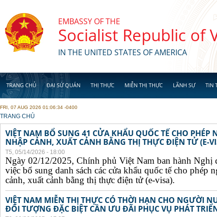
Skip to main content
EMBASSY OF THE
Socialist Republic of
IN THE UNITED STATES OF AMERICA
TRANG CHỦ
ĐẠI SỨ QUÁN
THỊ THỰC
MIỄN THỊ THỰC
LÃNH SỰ
TIN 
FRI, 07 AUG 2026 01:06:34 -0400
YOU ARE HERE
TRANG CHỦ
VIỆT NAM BỔ SUNG 41 CỬA KHẨU QUỐC TẾ CHO PHÉP
NHẬP CẢNH, XUẤT CẢNH BẰNG THỊ THỰC ĐIỆN TỬ (E-VI
T5, 05/14/2026 - 18:00
Ngày 02/12/2025, Chính phủ Việt Nam ban hành Nghị 
việc bổ sung danh sách các cửa khẩu quốc tế cho phép 
cảnh, xuất cảnh bằng thị thực điện tử (e-visa).
VIỆT NAM MIỄN THỊ THỰC CÓ THỜI HẠN CHO NGƯỜI N
ĐỐI TƯỢNG ĐẶC BIỆT CẦN ƯU ĐÃI PHỤC VỤ PHÁT TRIỂN 