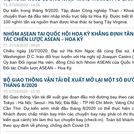
T3, 07/28/2020 - 14:56
Dự kiến trong tháng 9/2020, Tập đoàn Công nghiệp Than - Khoá
chuyến than đá đầu tiên nhập khẩu trực tiếp từ Hoa Kỳ. Được biết lô
100 nghìn tấn và nguồn than được khai thác từ bang Tây Virginia.
NHÓM ASEAN TẠI QUỐC HỘI HOA KỲ KHẲNG ĐỊNH TĂ
TÁC CHIẾN LƯỢC ASEAN – HOA KỲ
T7, 07/18/2020 - 09:05
Chiều ngày 16/7/2020, Đại sứ Hà Kim Ngọc đã cùng Đại sứ, 
Washington D.C. trao đổi trực tuyến với Hạ nghị sỹ Joaquin Castro 
Ủy ban Đối ngoại Hạ viện, đồng Chủ tịch Nhóm ASEAN của Quốc h
Đối tác Chiến lược ASEAN – Hoa Kỳ.
BỘ GIAO THÔNG VẬN TẢI ĐỀ XUẤT MỞ LẠI MỘT SỐ ĐƯ
THÁNG 8/2020
T5, 07/16/2020 - 15:35
Bộ Giao thông Vận tải đề xuất giai đoạn đầu mở đường bay theo c
Tokyo - Hà Nội; Seoul - Hà Nội; Đài Bắc - TP Hồ Chí Minh; Viêng C
Cần Thơ. Dự kiến sớm nhất đầu tháng 8/2020 có thể thực hiện c
Khách được chấp nhận bay trên các chuyến bay này phải có thị th
kiến quá cảnh) khi làm thủ tục chuyến bay (check-in). Toàn bộ khách
theo quy định về phòng, chống dịch Covid-19.