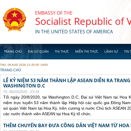
Skip to main content
EMBASSY OF THE
Socialist Republic of
IN THE UNITED STATES OF AMERICA
TRANG CHỦ
ĐẠI SỨ QUÁN
THỊ THỰC
MIỄN THỊ THỰC
LÃNH SỰ
TIN 
THU, 06 AUG 2026 21:45:00 -0400
YOU ARE HERE
TRANG CHỦ
LỄ KỶ NIỆM 53 NĂM THÀNH LẬP ASEAN DIỄN RA TRANG
WASHINGTON D.C
T5, 08/20/2020 - 23:34
Tối ngày 20/8/2020, tại Washington D.C, Đại sứ Việt Nam tại Hoa K
niệm trực tuyến 53 năm thành lập Hiệp hội các quốc gia Đông Nam
sứ quán Việt Nam tại Hoa Kỳ, trên cương vị nước Chủ tịch ASEAN 2
các nước thành viên ASEAN tại Hoa Kỳ tổ chức.
THÊM CHUYẾN BAY ĐƯA CÔNG DÂN VIỆT NAM TỪ HOA 