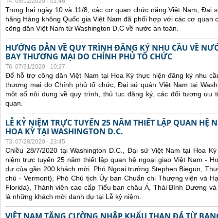
T4, 08/12/2020 - 01:46
Trong hai ngày 10 và 11/8, các cơ quan chức năng Việt Nam, Đại 
hãng Hàng không Quốc gia Việt Nam đã phối hợp với các cơ quan
công dân Việt Nam từ Washington D.C về nước an toàn.
HƯỚNG DẪN VỀ QUY TRÌNH ĐĂNG KÝ NHU CẦU VỀ NƯ
BAY THƯƠNG MẠI DO CHÍNH PHỦ TỔ CHỨC
T6, 07/31/2020 - 10:27
Để hỗ trợ công dân Việt Nam tại Hoa Kỳ thực hiện đăng ký nhu cầ
thương mại do Chính phủ tổ chức, Đại sứ quán Việt Nam tại Was
một số nội dung về quy trình, thủ tục đăng ký, các đối tượng ưu t
quan.
LỄ KỶ NIỆM TRỰC TUYẾN 25 NĂM THIẾT LẬP QUAN HỆ N
HOA KỲ TẠI WASHINGTON D.C.
T3, 07/28/2020 - 23:45
Chiều 28/7/2020 tại Washington D.C., Đại sứ Việt Nam tại Hoa Kỳ
niệm trực tuyến 25 năm thiết lập quan hệ ngoại giao Việt Nam - H
dự của gần 200 khách mời. Phó Ngoại trưởng Stephen Biegun, Thượ
chủ - Vermont), Phó Chủ tịch Ủy ban Chuẩn chi Thượng viện và Hạ
Florida), Thành viên cao cấp Tiểu ban châu Á, Thái Bình Dương và
là những khách mời danh dự tại Lễ kỷ niệm.
VIỆT NAM TĂNG CƯỜNG NHẬP KHẨU THAN ĐÁ TỪ BANG