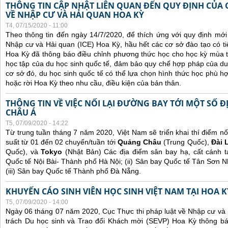
THÔNG TIN CẬP NHẬT LIÊN QUAN ĐẾN QUY ĐỊNH CỦA 
VỀ NHẬP CƯ VÀ HẢI QUAN HOA KỲ
T4, 07/15/2020 - 11:00
Theo thông tin đến ngày 14/7/2020, để thích ứng với quy định mới
Nhập cư và Hải quan (ICE) Hoa Kỳ, hầu hết các cơ sở đào tạo có ti
Hoa Kỳ đã thông báo điều chỉnh phương thức học cho học kỳ mùa thu
học tập của du học sinh quốc tế, đảm bảo quy chế hợp pháp của du 
cơ sở đó, du học sinh quốc tế có thể lựa chọn hình thức học phù hợp
hoặc rời Hoa Kỳ theo nhu cầu, điều kiện của bản thân.
THÔNG TIN VỀ VIỆC NỐI LẠI ĐƯỜNG BAY TỚI MỘT SỐ 
CHÂU Á
T5, 07/09/2020 - 14:22
Từ trung tuần tháng 7 năm 2020, Việt Nam sẽ triển khai thí điểm nối
suất từ 01 đến 02 chuyến/tuần tới
Quảng Châu
(Trung Quốc),
Đài 
Quốc), và
Tokyo
(Nhật Bản) Các địa điểm sân bay hạ, cất cánh 
Quốc tế Nội Bài- Thành phố Hà Nội; (ii) Sân bay Quốc tế Tân Sơn 
(iii) Sân bay Quốc tế Thành phố Đà Nẵng.
KHUYẾN CÁO SINH VIÊN HỌC SINH VIỆT NAM TẠI HOA K
T5, 07/09/2020 - 14:00
Ngày 06 tháng 07 năm 2020, Cục Thực thi pháp luật về Nhập cư và
trách Du học sinh và Trao đổi Khách mời (SEVP) Hoa Kỳ thông b