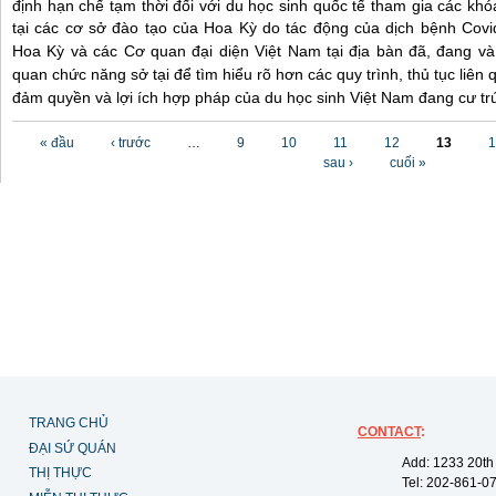
định hạn chế tạm thời đối với du học sinh quốc tế tham gia các khó
tại các cơ sở đào tạo của Hoa Kỳ do tác động của dịch bệnh Cov
Hoa Kỳ và các Cơ quan đại diện Việt Nam tại địa bàn đã, đang và s
quan chức năng sở tại để tìm hiểu rõ hơn các quy trình, thủ tục liên
đảm quyền và lợi ích hợp pháp của du học sinh Việt Nam đang cư trú
Các trang
« đầu
‹ trước
…
9
10
11
12
13
1
sau ›
cuối »
TRANG CHỦ
CONTACT
:
ĐẠI SỨ QUÁN
Add: 1233 20th
THỊ THỰC
Tel: 202-861-0