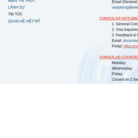
MIỄN THỊ THỰC
Email (General,
LÃNH SỰ
vanphong@vie
TIN TỨC
CONSULAR HOTLINE
QUAN HỆ VIỆT MỸ
1. General Con
2. Visa Inquiri
3. Feedback & 
Email:
dcconsu
Portal:
https://
co
CONSULAR COUNTER
Monday: 09:
Wednesday: 0
Friday: 09:
Closed on 2 Sep