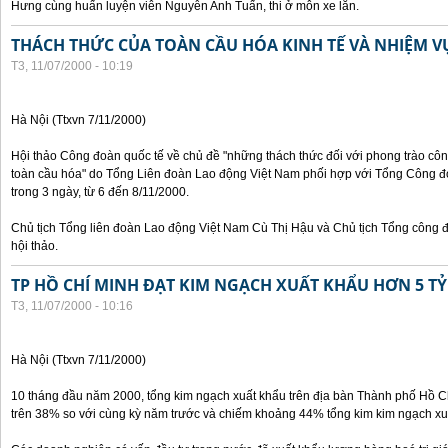
Hưng cùng huấn luyện viên Nguyễn Anh Tuấn, thi ở môn xe lăn.
THÁCH THỨC CỦA TOÀN CẦU HÓA KINH TẾ VÀ NHIỆM 
T3, 11/07/2000 - 10:19
Hà Nội (Ttxvn 7/11/2000)
Hội thảo Công đoàn quốc tế về chủ đề "những thách thức đối với phong trào công
toàn cầu hóa" do Tổng Liên đoàn Lao động Việt Nam phối hợp với Tổng Công đ
trong 3 ngày, từ 6 đến 8/11/2000.
Chủ tịch Tổng liên đoàn Lao động Việt Nam Cù Thị Hậu và Chủ tịch Tổng công 
hội thảo.
TP HỒ CHÍ MINH ĐẠT KIM NGẠCH XUẤT KHẨU HƠN 5 TỶ
T3, 11/07/2000 - 10:16
Hà Nội (Ttxvn 7/11/2000)
10 tháng đầu năm 2000, tổng kim ngạch xuất khẩu trên địa bàn Thành phố Hồ Ch
trên 38% so với cùng kỳ năm trước và chiếm khoảng 44% tổng kim kim ngạch xu