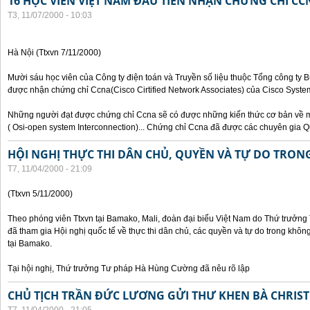
16 HỌC VIÊN VIỆT NAM ĐẦU TIÊN NHẬN CHỨNG CHỈ CC
T3, 11/07/2000 - 10:03
Hà Nội (Ttxvn 7/11/2000)
Mười sáu học viên của Công ty điện toán và Truyền số liệu thuộc Tổng công ty 
được nhận chứng chỉ Ccna(Cisco Cirtified Network Associates) của Cisco System
Những người đạt được chứng chỉ Ccna sẽ có được những kiến thức cơ bản về m
( Osi-open system Interconnection)... Chứng chỉ Ccna đã được các chuyên gia Q
HỘI NGHỊ THỰC THI DÂN CHỦ, QUYỀN VÀ TỰ DO TRO
T7, 11/04/2000 - 21:09
(Ttxvn 5/11/2000)
Theo phóng viên Ttxvn tại Bamako, Mali, đoàn đại biểu Việt Nam do Thứ trưở
đã tham gia Hội nghị quốc tế về thực thi dân chủ, các quyền và tự do trong kh
tại Bamako.
Tại hội nghị, Thứ trưởng Tư pháp Hà Hùng Cường đã nêu rõ lập
CHỦ TỊCH TRẦN ĐỨC LƯƠNG GỬI THƯ KHEN BÀ CHRIS