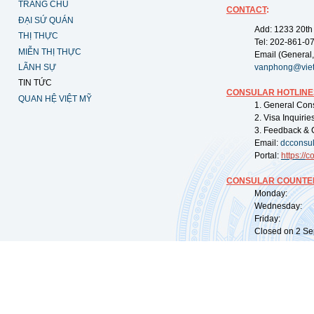
TRANG CHỦ
CONTACT
:
ĐẠI SỨ QUÁN
Add: 1233 20th
THỊ THỰC
Tel: 202-861-0
MIỄN THỊ THỰC
Email (General,
LÃNH SỰ
vanphong@vie
TIN TỨC
CONSULAR HOTLINE
QUAN HỆ VIỆT MỸ
1. General Con
2. Visa Inquiri
3. Feedback & 
Email:
dcconsu
Portal:
https://
co
CONSULAR COUNTER
Monday: 09:
Wednesday: 0
Friday: 09:
Closed on 2 Sep