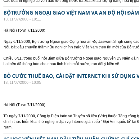
Các doanh nghiệp có vốn đầu tư trong nước đã xuất khẩu lượng hàng hoá trị giá
BỘTRƯỞNG NGOẠI GIAO VIỆT NAM VA AN ĐỘ HỘI ĐÀM
T3, 11/07/2000 - 10:11
Hà Nội (Ttxvn 7/11/2000)
Ngày 6/11/2000, Bộ trưởng Ngoại giao Cộng hòa ấn Độ Jaswant Singh cùng các 
Nội, bắt đầu chuyến thăm hữu nghị chính thức Việt Nam theo lời mời của Bộ tr
Chiều 6/11, trong buổi hội đàm giữa Bộ trưởng Ngoại giao Nguyễn Dy Niên đã h
hai bên đã thông báo cho nhau tình hình mỗi nước, trao đổi ý kiến về
BỎ CƯỚC THUÊ BAO, CÀI ĐẶT INTERNET KHI SỬ DỤNG 
T3, 11/07/2000 - 10:05
Hà Nội (Ttxvn 7/11/2000)
Từ ngày 7/11/2000, Công ty Điện toán và Truyền số liệu (Vdc) thuộc Tổng công 
chính thức triển khai thử nghiệm dịch vụ Internet gián tiếp " Gọi Vnn quốc tế" tại
Nam.