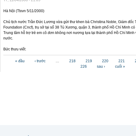
T7, 11/04/2000 - 21:05
Hà Nội (Ttxvn 5/11/2000)
Chủ tịch nước Trần Đức Lương vừa gửi thư khen bà Christina Noble, Giám đốc T
Foundation (Cncf), trụ sở tại số 38 Tú Xương, quận 3, thành phố Hồ Chí Minh có
Trung tâm hỗ trợ trẻ em cô đơn không nơi nương tựa tại thành phố Hồ Chí Minh v
nước.
Bức thưu viết:
Các trang
« đầu
‹ trước
…
218
219
220
221
226
sau ›
cuối »