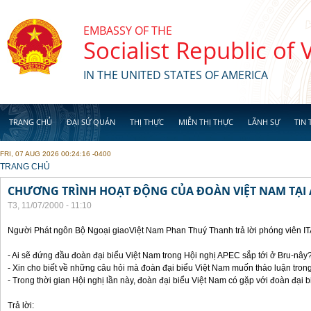
Skip to main content
EMBASSY OF THE
Socialist Republic of
IN THE UNITED STATES OF AMERICA
TRANG CHỦ
ĐẠI SỨ QUÁN
THỊ THỰC
MIỄN THỊ THỰC
LÃNH SỰ
TIN 
FRI, 07 AUG 2026 00:24:16 -0400
YOU ARE HERE
TRANG CHỦ
CHƯƠNG TRÌNH HOẠT ĐỘNG CỦA ĐOÀN VIỆT NAM TẠI 
T3, 11/07/2000 - 11:10
Người Phát ngôn Bộ Ngoại giaoViệt Nam Phan Thuý Thanh trả lời phóng viên I
- Ai sẽ đứng đầu đoàn đại biểu Việt Nam trong Hội nghị APEC sắp tới ở Bru-nây
- Xin cho biết về những câu hỏi mà đoàn đại biểu Việt Nam muốn thảo luận tron
- Trong thời gian Hội nghị lần này, đoàn đại biểu Việt Nam có gặp với đoàn đại
Trả lời: