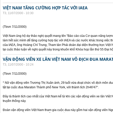
VIỆT NAM TĂNG CƯỜNG HỢP TÁC VỚI IAEA
T3, 11/07/2000 - 10:30
(Ttxvn 7/11/2000)
Việt Nam ủng hộ dự thảo nghị quyết mang tên "Báo cáo của Cơ quan năng lượng 
làm hết sức mình để tăng cường hợp tác với IAEA và các nước khác trong việc t
của IAEA, ông Hoàng Chí Trung, Tham tán Phái đoàn đại diện thường trực Việt 
tại cuộc thảo luận về nghị quyết này trong khuôn khổ Khóa họp lần thứ 55 Đại h
VẬN ĐỘNG VIÊN XE LĂN VIỆT NAM VÔ ĐỊCH ĐUA MARA
T3, 11/07/2000 - 10:24
(Ttxvn 7/11/2000)
* Nữ vận động viên Trương Thị Xuân ánh, 29 tuổi vừa đoạt chức vô địch môn đu
tật tại cuộc đua Maraton Thành phố New York, với thành tích 2h46'47".
Đây là thành tích cao nhất của Việt Nam kể từ khi các vận động viên xe lăn Việ
truyền thống này.
Đoàn vận động viên Việt Nam tham gia cuộc đua này gồm hai vận động viên N