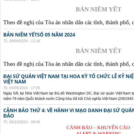
BẢN NIÊM YẾT
Theo đề nghị của Tòa án nhân dân các tỉnh, thành phố, c
BẢN NIÊM YẾTSỐ 05 NĂM 2024
T2, 09/09/2024 - 12:18
BẢN NIÊM YẾT
Theo đề nghị của Tòa án nhân dân các tỉnh, thành phố, c
ĐẠI SỨ QUÁN VIỆT NAM TẠI HOA KỲ TỔ CHỨC LỄ KỶ N
VIỆT NAM
T6, 09/06/2024 - 17:05
Ngày 5/9, tại Nhà Việt Nam tại thủ đô Washington DC, Đại sứ quán Việt Nam tạ
niệm 79 năm Quốc khánh nước Cộng hòa Xã hội Chủ nghĩa Việt Nam (2/9/1945 -
CẢNH BÁO THỨ 4: VỀ HÀNH VI MẠO DANH ĐẠI SỨ QU
ĐẢO
T5, 08/15/2024 - 09:46
CẢNH BÁO – KHUYẾN CÁO
ALERT & WARNING