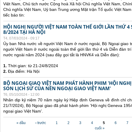
Việt Nam, Chủ tịch nước Cộng hoà Xã hội Chủ nghĩa Việt Nam, Chí
Chủ nghĩa Việt Nam, Uỷ ban Trung ương Mặt trận Tổ quốc Việt Nam 
tiếc báo tin:
HỘI NGHỊ NGƯỜI VIỆT NAM TOÀN THẾ GIỚI LẦN THỨ 4 
8/2024 TẠI HÀ NỘI
T4, 07/03/2024 - 09:17
Ủy ban Nhà nước về người Việt Nam ở nước ngoài, Bộ Ngoại giao tr
người Việt Nam ở nước ngoài toàn thế giới lần thứ 4 và Diễn đàn tr
nước ngoài năm 2024 (sau đây gọi tắt là HNVK4 và Diễn đàn):
1.
Thời gian: từ 21-24/8/2024
2.
Địa điểm: Hà Nội
BỘ NGOẠI GIAO VIỆT NAM PHÁT HÀNH PHIM 'HỘI NGHỊ
SON LỊCH SỬ CỦA NỀN NGOẠI GIAO VIỆT NAM'
T6, 05/10/2024 - 12:00
Nhân dịp kỷ niệm 70 năm ngày ký Hiệp định Geneva về đình chỉ ch
21/7/2024), Bộ Ngoại giao đã phát hành phim 'Hội nghị Geneva 1954
ngoại giao Việt Nam'.
Các trang
« đầu
‹ trước
1
2
3
4
5
6
7
cuối »