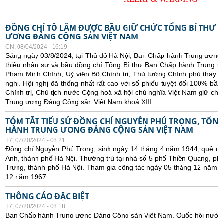
ĐỒNG CHÍ TÔ LÂM ĐƯỢC BẦU GIỮ CHỨC TỔNG BÍ THƯ
ƯƠNG ĐẢNG CỘNG SẢN VIỆT NAM
CN, 08/04/2024 - 16:19
Sáng ngày 03/8/2024, tại Thủ đô Hà Nội, Ban Chấp hành Trung ương
thiệu nhân sự và bầu đồng chí Tổng Bí thư Ban Chấp hành Trung 
Phạm Minh Chính, Uỷ viên Bộ Chính trị, Thủ tướng Chính phủ thay 
nghị. Hội nghị đã thống nhất rất cao với số phiếu tuyệt đối 100% 
Chính trị, Chủ tịch nước Cộng hoà xã hội chủ nghĩa Việt Nam giữ 
Trung ương Đảng Cộng sản Việt Nam khoá XIII.
TÓM TẮT TIỂU SỬ ĐỒNG CHÍ NGUYỄN PHÚ TRỌNG, TỔN
HÀNH TRUNG ƯƠNG ĐẢNG CỘNG SẢN VIỆT NAM
T7, 07/20/2024 - 08:21
Đồng chí Nguyễn Phú Trọng, sinh ngày 14 tháng 4 năm 1944; quê 
Anh, thành phố Hà Nội. Thường trú tại nhà số 5 phố Thiền Quang,
Trưng, thành phố Hà Nội. Tham gia công tác ngày 05 tháng 12 năm
12 năm 1967.
THÔNG CÁO ĐẶC BIỆT
T7, 07/20/2024 - 08:18
Ban Chấp hành Trung ương Đảng Cộng sản Việt Nam, Quốc hội nướ