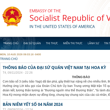
Skip to main content
EMBASSY OF THE
Socialist Republic of
IN THE UNITED STATES OF AMERICA
TRANG CHỦ
ĐẠI SỨ QUÁN
THỊ THỰC
MIỄN THỊ THỰC
LÃNH SỰ
TIN 
MON, 10 AUG 2026 09:03:16 -0400
YOU ARE HERE
TRANG CHỦ
THÔNG BÁO CỦA ĐẠI SỨ QUÁN VIỆT NAM TẠI HOA KỲ
T4, 09/11/2024 - 22:26
THÔNG BÁO
Cơn bão số 3 (siêu bão Yagi) đã tàn phá, gây thiệt hại nặng nề cho nhiều tỉnh,
Hưởng ứng Lời kêu gọi của Đoàn Chủ tịch Ủy ban Trung ương Mặt trận Tổ qu
đoàn kết, tương thân tương ái “thương người như thể thương thân”, "lá lành đù
Hoa Kỳ mong nhận được sự đồng lòng, chung tay chung sức của các cá nhân, tổ
BẢN NIÊM YẾT SỐ 04 NĂM 2024
T2, 09/09/2024 - 12:24