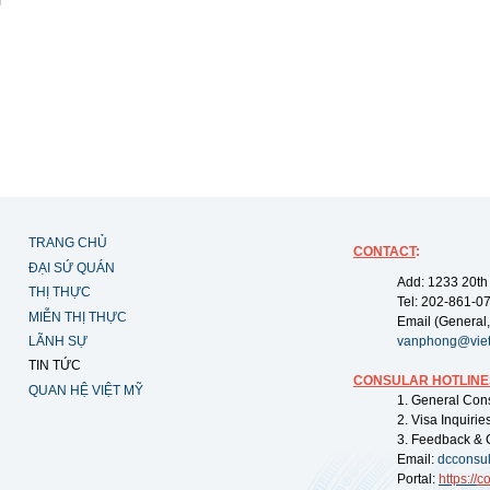
TRANG CHỦ
CONTACT
:
ĐẠI SỨ QUÁN
Add: 1233 20th
THỊ THỰC
Tel: 202-861-0
MIỄN THỊ THỰC
Email (General,
LÃNH SỰ
vanphong@vie
TIN TỨC
CONSULAR HOTLINE
QUAN HỆ VIỆT MỸ
1. General Con
2. Visa Inquiri
3. Feedback & 
Email:
dcconsu
Portal:
https://
co