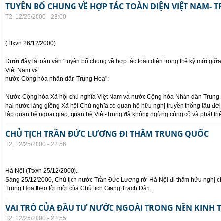
TUYÊN BỐ CHUNG VỀ HỢP TÁC TOÀN DIỆN VIỆT NAM- 
T2, 12/25/2000 - 23:00
(Ttxvn 26/12/2000)
Dưới đây là toàn văn "tuyên bố chung về hợp tác toàn diện trong thế kỷ mới gi
Việt Nam và
nước Công hòa nhân dân Trung Hoa":
Nước Cộng hòa Xã hội chủ nghĩa Việt Nam và nước Cộng hòa Nhân dân Trung Hoa
hai nước láng giềng Xã hội Chủ nghĩa có quan hệ hữu nghị truyền thống lâu đời
lập quan hệ ngoại giao, quan hệ Việt-Trung đã không ngừng củng cố và phát tri
CHỦ TỊCH TRẦN ĐỨC LƯƠNG ĐI THĂM TRUNG QUỐC
T2, 12/25/2000 - 22:56
Hà Nội (Ttxvn 25/12/2000).
Sáng 25/12/2000, Chủ tịch nước Trần Đức Lương rời Hà Nội đi thăm hữu nghị 
Trung Hoa theo lời mời của Chủ tịch Giang Trạch Dân.
VAI TRÒ CỦA ĐẦU TƯ NƯỚC NGOÀI TRONG NỀN KINH T
T2, 12/25/2000 - 22:55