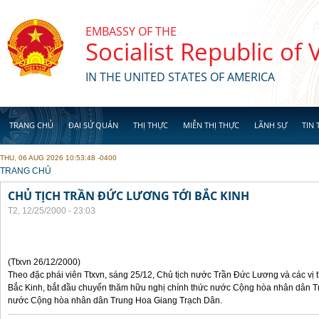
Skip to main content
EMBASSY OF THE
Socialist Republic of
IN THE UNITED STATES OF AMERICA
TRANG CHỦ
ĐẠI SỨ QUÁN
THỊ THỰC
MIỄN THỊ THỰC
LÃNH SỰ
TIN 
THU, 06 AUG 2026 10:53:48 -0400
YOU ARE HERE
TRANG CHỦ
CHỦ TỊCH TRẦN ĐỨC LƯƠNG TỚI BẮC KINH
T2, 12/25/2000 - 23:03
(Ttxvn 26/12/2000)
Theo đặc phái viên Ttxvn, sáng 25/12, Chủ tịch nước Trần Đức Lương và các vị t
Bắc Kinh, bắt đầu chuyến thăm hữu nghị chính thức nước Cộng hòa nhân dân Tr
nước Cộng hòa nhân dân Trung Hoa Giang Trạch Dân.