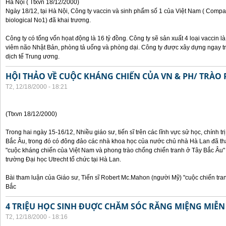
Hà Nội ( Ttxvn 18/12/2000)
Ngày 18/12, tại Hà Nội, Công ty vaccin và sinh phẩm số 1 của Việt Nam ( Compan
biological No1) đã khai trương.
Công ty có tổng vốn họat động là 16 tỷ đồng. Công ty sẽ sản xuất 4 loại vaccin 
viêm não Nhật Bản, phòng tả uống và phòng dại. Công ty được xây dựng ngay t
dịch tế Trung ương.
HỘI THẢO VỀ CUỘC KHÁNG CHIẾN CỦA VN & PH/ TRÀO 
T2, 12/18/2000 - 18:21
(Ttxvn 18/12/2000)
Trong hai ngày 15-16/12, Nhiều giáo sư, tiến sĩ trên các lĩnh vực sử học, chính t
Bắc Âu, trong đó có đông đảo các nhà khoa học của nước chủ nhà Hà Lan đã th
"cuộc kháng chiến của Việt Nam và phong trào chống chiến tranh ở Tây Bắc Âu" 
trường Đại học Utrecht tổ chức tại Hà Lan.
Bài tham luận của Giáo sư, Tiến sĩ Robert Mc.Mahon (người Mỹ) "cuộc chiến tr
Bắc
4 TRIỆU HỌC SINH ĐUỢC CHĂM SÓC RĂNG MIỆNG MIỄN
T2, 12/18/2000 - 18:16