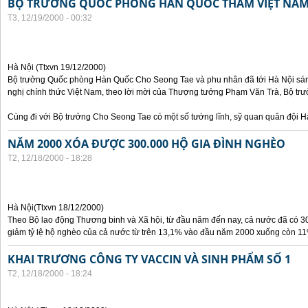
BỘ TRƯỞNG QUỐC PHÒNG HÀN QUỐC THĂM VIỆT NA
T3, 12/19/2000 - 00:32
Hà Nội (Ttxvn 19/12/2000)
Bộ trưởng Quốc phòng Hàn Quốc Cho Seong Tae và phu nhân đã tới Hà Nội sán
nghị chính thức Việt Nam, theo lời mời của Thượng tướng Phạm Văn Trà, Bộ tr
Cùng đi với Bộ trưởng Cho Seong Tae có một số tướng lĩnh, sỹ quan quân đội 
NĂM 2000 XÓA ĐƯỢC 300.000 HỘ GIA ĐÌNH NGHÈO
T2, 12/18/2000 - 18:28
Hà Nội(Ttxvn 18/12/2000)
Theo Bộ lao động Thương binh và Xã hội, từ đầu năm đến nay, cả nước đã có 3
giảm tỷ lệ hộ nghèo của cả nước từ trên 13,1% vào đầu năm 2000 xuống còn 11
KHAI TRƯƠNG CÔNG TY VACCIN VÀ SINH PHẨM SỐ 1
T2, 12/18/2000 - 18:24