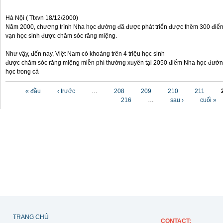
Hà Nội ( Ttxvn 18/12/2000)
Năm 2000, chương trình Nha học đường đã được phát triển được thêm 300 điể
vạn học sinh được chăm sóc răng miệng.
Như vậy, đến nay, Việt Nam có khoảng trên 4 triệu học sinh
được chăm sóc răng miệng miễn phí thường xuyên tại 2050 điểm Nha học đườn
học trong cả
Các trang
« đầu
‹ trước
…
208
209
210
211
216
…
sau ›
cuối »
TRANG CHỦ
CONTACT
: