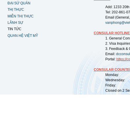
ĐẠI SỨ QUÁN
Add: 1233 20th
THỊ THỰC
Tel: 202-861-0
MIỄN THỊ THỰC
Email (General,
LÃNH SỰ
vanphong@vie
TIN TỨC
CONSULAR HOTLINE
QUAN HỆ VIỆT MỸ
1. General Con
2. Visa Inquiri
3. Feedback & 
Email:
dcconsu
Portal:
https://
co
CONSULAR COUNTER
Monday: 09:
Wednesday: 0
Friday: 09:
Closed on 2 Sep