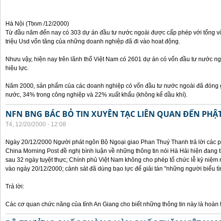
Hà Nội (Ttxvn /12/2000)
Từ đầu năm đến nay có 303 dự án đầu tư nước ngoài được cấp phép với tổng vốn
triệu Usd vốn tăng của những doanh nghiệp đã đi vào hoat động.
Nhưu vậy, hiện nay trên lãnh thổ Việt Nam có 2601 dự án có vốn đầu tư nước ngo
hiệu lực.
Năm 2000, sản phẩm của các doanh nghiệp có vốn đầu tư nước ngoài đã đóng
nước, 34% trong công nghiệp và 22% xuất khẩu (không kể dầu khí).
NFN BNG BÁC BỎ TIN XUYÊN TẠC LIÊN QUAN ĐẾN PHẬ
T4, 12/20/2000 - 12:08
Ngày 20/12/2000 Người phát ngôn Bộ Ngoại giao Phan Thuý Thanh trả lời các p
China Morning Post đề nghị bình luận về những thông tin nói Hà Hải hiện đang tr
sau 32 ngày tuyệt thực; Chính phủ Việt Nam không cho phép tổ chức lễ kỷ niệ
vào ngày 20/12/2000; cảnh sát đã dùng bạo lực để giải tán "những người biểu tì
Trả lời:
Các cơ quan chức năng của tỉnh An Giang cho biết những thông tin này là hoàn t