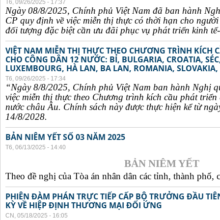
T6, 09/26/2025 - 17:37
Ngày 08/8/2025, Chính phủ Việt Nam đã ban hành Ngh
CP quy định về việc miễn thị thực có thời hạn cho ngườ
đối tượng đặc biệt cần ưu đãi phục vụ phát triển kinh tế-
VIỆT NAM MIỄN THỊ THỰC THEO CHƯƠNG TRÌNH KÍCH C
CHO CÔNG DÂN 12 NƯỚC: BỈ, BULGARIA, CROATIA, SÉ
LUXEMBOURG, HÀ LAN, BA LAN, ROMANIA, SLOVAKIA, 
T6, 09/26/2025 - 17:34
“Ngày 8/8/2025, Chính phủ Việt Nam ban hành Nghị q
việc miễn thị thực theo Chương trình kích cầu phát triể
nước châu Âu. Chính sách này được thực hiện kể từ ngà
14/8/2028.
BẢN NIÊM YẾT SỐ 03 NĂM 2025
T6, 06/13/2025 - 14:40
BẢN NIÊM YẾT
Theo đề nghị của Tòa án nhân dân các tỉnh, thành phố, c
PHIÊN ĐÀM PHÁN TRỰC TIẾP CẤP BỘ TRƯỞNG ĐẦU TIÊN
KỲ VỀ HIỆP ĐỊNH THƯƠNG MẠI ĐỐI ỨNG
CN, 05/18/2025 - 16:05