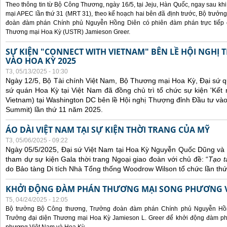
Theo thông tin từ Bộ Công Thương, ngày 16/5, tại Jeju, Hàn Quốc, ngay sau kh
mại APEC lần thứ 31 (MRT 31), theo kế hoạch hai bên đã định trước, Bộ trưở
đoàn đàm phán Chính phủ Nguyễn Hồng Diên có phiên đàm phán trực tiếp 
Thương mại Hoa Kỳ (USTR) Jamieson Greer.
SỰ KIỆN "CONNECT WITH VIETNAM" BÊN LỀ HỘI NGHỊ
VÀO HOA KỲ 2025
T3, 05/13/2025 - 10:30
Ngày 12/5, Bộ Tài chính Việt Nam, Bộ Thương mại Hoa Kỳ, Đại sứ q
sứ quán Hoa Kỳ tại Việt Nam đã đồng chủ trì tổ chức sự kiện 'Kết 
Vietnam) tại Washington DC bên lề Hội nghị Thượng đỉnh Đầu tư và
Summit) lần thứ 11 năm 2025.
ÁO DÀI VIỆT NAM TẠI SỰ KIỆN THỜI TRANG CỦA MỸ
T3, 05/06/2025 - 09:22
Ngày 05/5/2025, Đại sứ Việt Nam tại Hoa Kỳ Nguyễn Quốc Dũng và 
tham dự sự kiện Gala thời trang Ngoại giao đoàn với chủ đề: “
Tạo t
do Bảo tàng Di tích Nhà Tổng thống Woodrow Wilson tổ chức lần thứ
KHỞI ĐỘNG ĐÀM PHÁN THƯƠNG MẠI SONG PHƯƠNG VI
T5, 04/24/2025 - 12:05
Bộ trưởng Bộ Công thương, Trưởng đoàn đàm phán Chính phủ Nguyễn Hồn
Trưởng đại diện Thương mại Hoa Kỳ Jamieson L. Greer để khởi động đàm phá