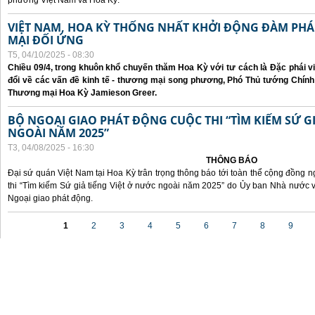
phương Việt Nam và Hoa Kỳ.
VIỆT NAM, HOA KỲ THỐNG NHẤT KHỞI ĐỘNG ĐÀM P
MẠI ĐỐI ỨNG
T5, 04/10/2025 - 08:30
Chiều 09/4, trong khuôn khổ chuyến thăm Hoa Kỳ với tư cách là Đặc phái v
đổi về các vấn đề kinh tế - thương mại song phương, Phó Thủ tướng Chín
Thương mại Hoa Kỳ Jamieson Greer.
BỘ NGOẠI GIAO PHÁT ĐỘNG CUỘC THI “TÌM KIẾM SỨ GI
NGOÀI NĂM 2025”
T3, 04/08/2025 - 16:30
THÔNG BÁO
Đại sứ quán Việt Nam tại Hoa Kỳ trân trọng thông báo tới toàn thể cộng đồng n
thi “Tìm kiếm Sứ giả tiếng Việt ở nước ngoài năm 2025” do Ủy ban Nhà nước 
Ngoại giao phát động.
Các trang
1
2
3
4
5
6
7
8
9