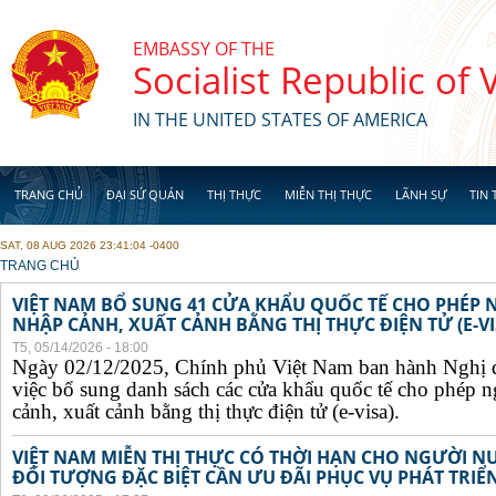
Skip to main content
EMBASSY OF THE
Socialist Republic of
IN THE UNITED STATES OF AMERICA
TRANG CHỦ
ĐẠI SỨ QUÁN
THỊ THỰC
MIỄN THỊ THỰC
LÃNH SỰ
TIN 
SAT, 08 AUG 2026 23:41:04 -0400
YOU ARE HERE
TRANG CHỦ
VIỆT NAM BỔ SUNG 41 CỬA KHẨU QUỐC TẾ CHO PHÉP
NHẬP CẢNH, XUẤT CẢNH BẰNG THỊ THỰC ĐIỆN TỬ (E-VI
T5, 05/14/2026 - 18:00
Ngày 02/12/2025, Chính phủ Việt Nam ban hành Nghị 
việc bổ sung danh sách các cửa khẩu quốc tế cho phép 
cảnh, xuất cảnh bằng thị thực điện tử (e-visa).
VIỆT NAM MIỄN THỊ THỰC CÓ THỜI HẠN CHO NGƯỜI N
ĐỐI TƯỢNG ĐẶC BIỆT CẦN ƯU ĐÃI PHỤC VỤ PHÁT TRIỂN 