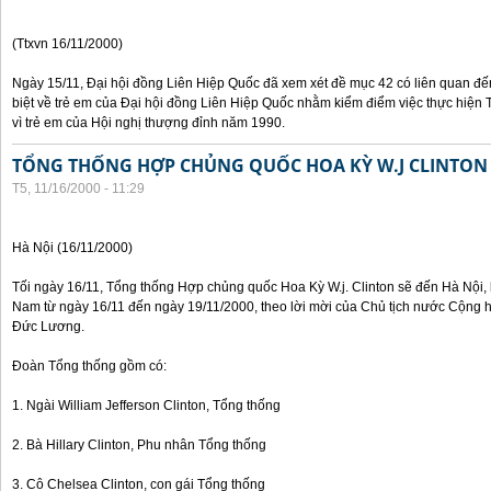
(Ttxvn 16/11/2000)
Ngày 15/11, Đại hội đồng Liên Hiệp Quốc đã xem xét đề mục 42 có liên quan đế
biệt về trẻ em của Đại hội đồng Liên Hiệp Quốc nhằm kiểm điểm việc thực hiện
vì trẻ em của Hội nghị thượng đỉnh năm 1990.
TỔNG THỐNG HỢP CHỦNG QUỐC HOA KỲ W.J CLINTON
T5, 11/16/2000 - 11:29
Hà Nội (16/11/2000)
Tối ngày 16/11, Tổng thống Hợp chủng quốc Hoa Kỳ W.j. Clinton sẽ đến Hà Nội, 
Nam từ ngày 16/11 đến ngày 19/11/2000, theo lời mời của Chủ tịch nước Cộng 
Đức Lương.
Đoàn Tổng thống gồm có:
1. Ngài William Jefferson Clinton, Tổng thống
2. Bà Hillary Clinton, Phu nhân Tổng thống
3. Cô Chelsea Clinton, con gái Tổng thống