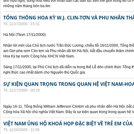
tình hữu nghị, sống hòa hiếu với nhân dân các dân tộc trên thế giới trong đó c
những năm tháng bôn ba tìm
TỔNG THỐNG HOA KỲ W.J. CLIN-TƠN VÀ PHU NHÂN TH
T6, 11/17/2000 - 15:31
Hà Nội (Ttxvn 17/11/2000)
Nhận lời mời của Chủ tịch nước Trần Đức Lương, chiều tối 16/11/2000, Tổng t
am Giơ-phe-sơn Clin-tơn và Phu nhân đã tới Hà Nội, bắt đầu chuyến thăm chính
Hoa Kỳ tại nước Cộng hòa XHCN Việt Nam.
Sáng 17/11/2000, tại Phủ Chủ tịch đã diễn ra trọng thể Lễ đón chính thức Tổng 
nghi thức cao nhất dành cho Nguyên thủ Quốc gia.
SỰ KIỆN QUAN TRỌNG TRONG QUAN HỆ VIỆT NAM-HOA
T6, 11/17/2000 - 00:29
Ngày 16-11, Tổng thống William Jefferson Clintơn và phu nhân đến Hà Nội, bắt
Cộng hòa Xã hội chủ nghĩa Việt Nam. Đây là sự kiện quan trọng trong quan hệ V
VIỆT NAM ỦNG HỘ KHOÁ HỌP ĐẶC BIỆT VỀ TRẺ EM CỦA
T5, 11/16/2000 - 11:56