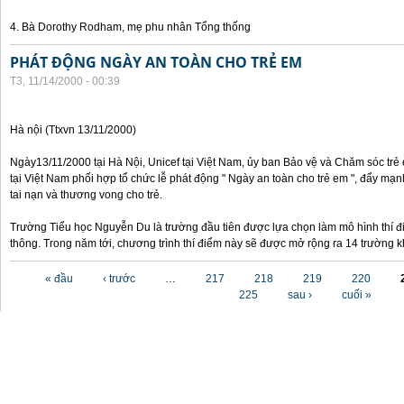
4. Bà Dorothy Rodham, mẹ phu nhân Tổng thống
PHÁT ĐỘNG NGÀY AN TOÀN CHO TRẺ EM
T3, 11/14/2000 - 00:39
Hà nội (Ttxvn 13/11/2000)
Ngày13/11/2000 tại Hà Nội, Unicef tại Việt Nam, ủy ban Bảo vệ và Chăm sóc tr
tại Việt Nam phối hợp tổ chức lễ phát động " Ngày an toàn cho trẻ em ", đẩy mạ
tai nạn và thương vong cho trẻ.
Trường Tiểu học Nguyễn Du là trường đầu tiên được lựa chọn làm mô hình thí đ
thông. Trong năm tới, chương trình thí điểm này sẽ được mở rộng ra 14 trường k
Các trang
« đầu
‹ trước
…
217
218
219
220
225
sau ›
cuối »