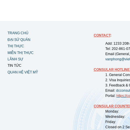
TRANG CHỦ
CONTACT
:
ĐẠI SỨ QUÁN
Add: 1233 20th
THỊ THỰC
Tel: 202-861-0
MIỄN THỊ THỰC
Email (General,
LÃNH SỰ
vanphong@vie
TIN TỨC
CONSULAR HOTLINE
QUAN HỆ VIỆT MỸ
1. General Con
2. Visa Inquiri
3. Feedback & 
Email:
dcconsu
Portal:
https://
co
CONSULAR COUNTER
Monday: 09:
Wednesday: 0
Friday: 09:
Closed on 2 Sep