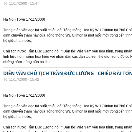
T6, 11/17/2000 - 15:47
Hà Nội (Ttxvn 17/11/2000)
Trong diễn văn đọc tại buổi chiêu đãi Tổng thống Hoa Kỳ W.J Clinton tại Phủ Chủ
định chuyến thăm này của Tổng thống W.j. Clinton là một mốc mới trong tiến trì
hệ giữa hai nước,
Chủ tịch nước Trần Đức Lương nói: " Dân tộc Việt Nam yêu hòa bình, trọng nh
tình hữu nghị, sống hòa hiếu với nhân dân các dân tộc trên thế giới trong đó c
những năm tháng bôn ba tìm
DIỄN VĂN CHỦ TỊCH TRẦN ĐỨC LƯƠNG - CHIÊU ĐÃI T
T6, 11/17/2000 - 15:42
Hà Nội (Ttxvn 17/11/2000)
Trong diễn văn đọc tại buổi chiêu đãi Tổng thống Hoa Kỳ W.J Clinton tại Phủ Chủ
định chuyến thăm này của Tổng thống W.j. Clinton là một mốc mới trong tiến trì
hệ giữa hai nước,
Chủ tịch nước Trần Đức Lương nói: " Dân tộc Việt Nam yêu hòa bình, trọng nh