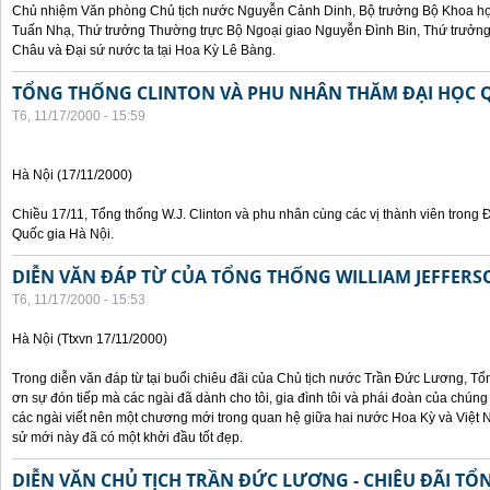
Chủ nhiệm Văn phòng Chủ tịch nước Nguyễn Cảnh Dinh, Bộ trưởng Bộ Khoa họ
Tuấn Nhạ, Thứ trưởng Thường trực Bộ Ngoại giao Nguyễn Đình Bin, Thứ trưở
Châu và Đại sứ nước ta tại Hoa Kỳ Lê Bàng.
TỔNG THỐNG CLINTON VÀ PHU NHÂN THĂM ĐẠI HỌC Q
T6, 11/17/2000 - 15:59
Hà Nội (17/11/2000)
Chiều 17/11, Tổng thống W.J. Clinton và phu nhân cùng các vị thành viên trong 
Quốc gia Hà Nội.
DIỄN VĂN ĐÁP TỪ CỦA TỔNG THỐNG WILLIAM JEFFERS
T6, 11/17/2000 - 15:53
Hà Nội (Ttxvn 17/11/2000)
Trong diễn văn đáp từ tại buổi chiêu đãi của Chủ tịch nước Trần Đức Lương, Tổn
ơn sự đón tiếp mà các ngài đã dành cho tôi, gia đình tôi và phái đoàn của chúng
các ngài viết nên một chương mới trong quan hệ giữa hai nước Hoa Kỳ và Việt N
sử mới này đã có một khởi đầu tốt đẹp.
DIỄN VĂN CHỦ TỊCH TRẦN ĐỨC LƯƠNG - CHIÊU ĐÃI T