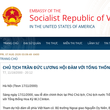
Skip to main content
EMBASSY OF THE
Socialist Republic of
IN THE UNITED STATES OF AMERICA
TRANG CHỦ
ĐẠI SỨ QUÁN
THỊ THỰC
MIỄN THỊ THỰC
LÃNH SỰ
TIN 
FRI, 07 AUG 2026 03:09:49 -0400
YOU ARE HERE
TRANG CHỦ
CHỦ TỊCH TRẦN ĐỨC LƯƠNG HỘI ĐÀM VỚI TỔNG THỐN
T7, 11/18/2000 - 20:12
Hà Nội (Ttxvn 17/11/2000)
Sáng ngày 17/11/2000, sau lễ đón chính thức tại Phủ Chủ tịch, Chủ tịch nước 
với Tổng thống Hoa Kỳ W.J.Clinton.
Tham dự hội đàm về phía Việt Nam có: Bộ trưởng Ngoại giao Nguyễn Dy Niên,