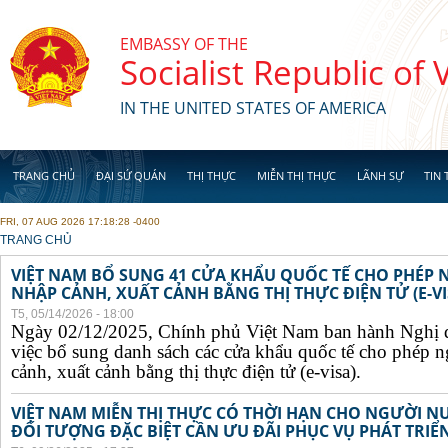
Skip to main content
EMBASSY OF THE
Socialist Republic of
IN THE UNITED STATES OF AMERICA
TRANG CHỦ
ĐẠI SỨ QUÁN
THỊ THỰC
MIỄN THỊ THỰC
LÃNH SỰ
TIN 
FRI, 07 AUG 2026 17:18:28 -0400
YOU ARE HERE
TRANG CHỦ
VIỆT NAM BỔ SUNG 41 CỬA KHẨU QUỐC TẾ CHO PHÉP
NHẬP CẢNH, XUẤT CẢNH BẰNG THỊ THỰC ĐIỆN TỬ (E-VI
T5, 05/14/2026 - 18:00
Ngày 02/12/2025, Chính phủ Việt Nam ban hành Nghị 
việc bổ sung danh sách các cửa khẩu quốc tế cho phép 
cảnh, xuất cảnh bằng thị thực điện tử (e-visa).
VIỆT NAM MIỄN THỊ THỰC CÓ THỜI HẠN CHO NGƯỜI N
ĐỐI TƯỢNG ĐẶC BIỆT CẦN ƯU ĐÃI PHỤC VỤ PHÁT TRIỂN 