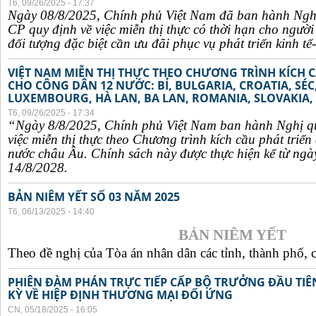
T6, 09/26/2025 - 17:37
Ngày 08/8/2025, Chính phủ Việt Nam đã ban hành Ngh
CP quy định về việc miễn thị thực có thời hạn cho ngườ
đối tượng đặc biệt cần ưu đãi phục vụ phát triển kinh tế-
VIỆT NAM MIỄN THỊ THỰC THEO CHƯƠNG TRÌNH KÍCH C
CHO CÔNG DÂN 12 NƯỚC: BỈ, BULGARIA, CROATIA, SÉ
LUXEMBOURG, HÀ LAN, BA LAN, ROMANIA, SLOVAKIA, 
T6, 09/26/2025 - 17:34
“Ngày 8/8/2025, Chính phủ Việt Nam ban hành Nghị q
việc miễn thị thực theo Chương trình kích cầu phát triể
nước châu Âu. Chính sách này được thực hiện kể từ ngà
14/8/2028.
BẢN NIÊM YẾT SỐ 03 NĂM 2025
T6, 06/13/2025 - 14:40
BẢN NIÊM YẾT
Theo đề nghị của Tòa án nhân dân các tỉnh, thành phố, c
PHIÊN ĐÀM PHÁN TRỰC TIẾP CẤP BỘ TRƯỞNG ĐẦU TIÊN
KỲ VỀ HIỆP ĐỊNH THƯƠNG MẠI ĐỐI ỨNG
CN, 05/18/2025 - 16:05