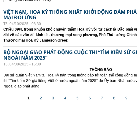
phương Việt Nam và Hoa Kỳ.
VIỆT NAM, HOA KỲ THỐNG NHẤT KHỞI ĐỘNG ĐÀM P
MẠI ĐỐI ỨNG
T5, 04/10/2025 - 08:30
Chiều 09/4, trong khuôn khổ chuyến thăm Hoa Kỳ với tư cách là Đặc phái v
đổi về các vấn đề kinh tế - thương mại song phương, Phó Thủ tướng Chín
Thương mại Hoa Kỳ Jamieson Greer.
BỘ NGOẠI GIAO PHÁT ĐỘNG CUỘC THI “TÌM KIẾM SỨ GI
NGOÀI NĂM 2025”
T3, 04/08/2025 - 16:30
THÔNG BÁO
Đại sứ quán Việt Nam tại Hoa Kỳ trân trọng thông báo tới toàn thể cộng đồng n
thi “Tìm kiếm Sứ giả tiếng Việt ở nước ngoài năm 2025” do Ủy ban Nhà nước 
Ngoại giao phát động.
Các trang
1
2
3
4
5
6
7
8
9