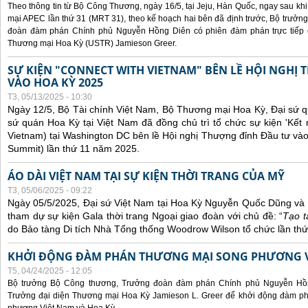
Theo thông tin từ Bộ Công Thương, ngày 16/5, tại Jeju, Hàn Quốc, ngay sau kh
mại APEC lần thứ 31 (MRT 31), theo kế hoạch hai bên đã định trước, Bộ trưở
đoàn đàm phán Chính phủ Nguyễn Hồng Diên có phiên đàm phán trực tiếp 
Thương mại Hoa Kỳ (USTR) Jamieson Greer.
SỰ KIỆN "CONNECT WITH VIETNAM" BÊN LỀ HỘI NGHỊ
VÀO HOA KỲ 2025
T3, 05/13/2025 - 10:30
Ngày 12/5, Bộ Tài chính Việt Nam, Bộ Thương mại Hoa Kỳ, Đại sứ q
sứ quán Hoa Kỳ tại Việt Nam đã đồng chủ trì tổ chức sự kiện 'Kết 
Vietnam) tại Washington DC bên lề Hội nghị Thượng đỉnh Đầu tư và
Summit) lần thứ 11 năm 2025.
ÁO DÀI VIỆT NAM TẠI SỰ KIỆN THỜI TRANG CỦA MỸ
T3, 05/06/2025 - 09:22
Ngày 05/5/2025, Đại sứ Việt Nam tại Hoa Kỳ Nguyễn Quốc Dũng và 
tham dự sự kiện Gala thời trang Ngoại giao đoàn với chủ đề: “
Tạo t
do Bảo tàng Di tích Nhà Tổng thống Woodrow Wilson tổ chức lần thứ
KHỞI ĐỘNG ĐÀM PHÁN THƯƠNG MẠI SONG PHƯƠNG VI
T5, 04/24/2025 - 12:05
Bộ trưởng Bộ Công thương, Trưởng đoàn đàm phán Chính phủ Nguyễn Hồn
Trưởng đại diện Thương mại Hoa Kỳ Jamieson L. Greer để khởi động đàm phá