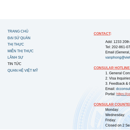
TRANG CHỦ
CONTACT
:
ĐẠI SỨ QUÁN
Add: 1233 20th
THỊ THỰC
Tel: 202-861-0
MIỄN THỊ THỰC
Email (General,
LÃNH SỰ
vanphong@vie
TIN TỨC
CONSULAR HOTLINE
QUAN HỆ VIỆT MỸ
1. General Con
2. Visa Inquiri
3. Feedback & 
Email:
dcconsu
Portal:
https://
co
CONSULAR COUNTER
Monday: 09:
Wednesday: 0
Friday: 09:
Closed on 2 Sep