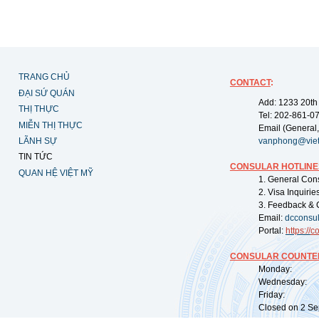
TRANG CHỦ
CONTACT
:
ĐẠI SỨ QUÁN
Add: 1233 20th
THỊ THỰC
Tel: 202-861-0
MIỄN THỊ THỰC
Email (General,
LÃNH SỰ
vanphong@vie
TIN TỨC
CONSULAR HOTLINE
QUAN HỆ VIỆT MỸ
1. General Con
2. Visa Inquiri
3. Feedback & 
Email:
dcconsu
Portal:
https://
co
CONSULAR COUNTER
Monday: 09:
Wednesday: 0
Friday: 09:
Closed on 2 Sep