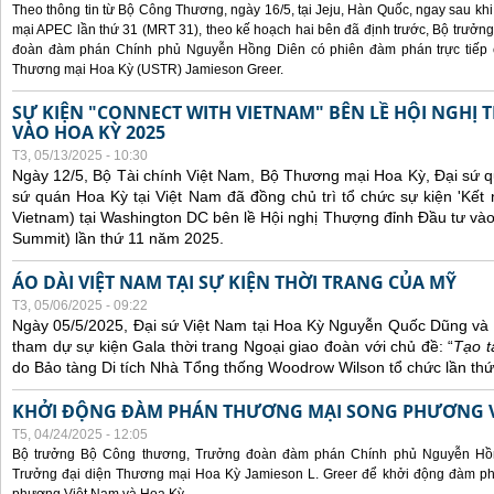
Theo thông tin từ Bộ Công Thương, ngày 16/5, tại Jeju, Hàn Quốc, ngay sau kh
mại APEC lần thứ 31 (MRT 31), theo kế hoạch hai bên đã định trước, Bộ trưở
đoàn đàm phán Chính phủ Nguyễn Hồng Diên có phiên đàm phán trực tiếp 
Thương mại Hoa Kỳ (USTR) Jamieson Greer.
SỰ KIỆN "CONNECT WITH VIETNAM" BÊN LỀ HỘI NGHỊ
VÀO HOA KỲ 2025
T3, 05/13/2025 - 10:30
Ngày 12/5, Bộ Tài chính Việt Nam, Bộ Thương mại Hoa Kỳ, Đại sứ q
sứ quán Hoa Kỳ tại Việt Nam đã đồng chủ trì tổ chức sự kiện 'Kết 
Vietnam) tại Washington DC bên lề Hội nghị Thượng đỉnh Đầu tư và
Summit) lần thứ 11 năm 2025.
ÁO DÀI VIỆT NAM TẠI SỰ KIỆN THỜI TRANG CỦA MỸ
T3, 05/06/2025 - 09:22
Ngày 05/5/2025, Đại sứ Việt Nam tại Hoa Kỳ Nguyễn Quốc Dũng và 
tham dự sự kiện Gala thời trang Ngoại giao đoàn với chủ đề: “
Tạo t
do Bảo tàng Di tích Nhà Tổng thống Woodrow Wilson tổ chức lần thứ
KHỞI ĐỘNG ĐÀM PHÁN THƯƠNG MẠI SONG PHƯƠNG VI
T5, 04/24/2025 - 12:05
Bộ trưởng Bộ Công thương, Trưởng đoàn đàm phán Chính phủ Nguyễn Hồn
Trưởng đại diện Thương mại Hoa Kỳ Jamieson L. Greer để khởi động đàm phá