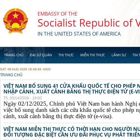
Skip to main content
EMBASSY OF THE
Socialist Republic of
IN THE UNITED STATES OF AMERICA
TRANG CHỦ
ĐẠI SỨ QUÁN
THỊ THỰC
MIỄN THỊ THỰC
LÃNH SỰ
TIN 
SAT, 08 AUG 2026 19:49:49 -0400
YOU ARE HERE
TRANG CHỦ
VIỆT NAM BỔ SUNG 41 CỬA KHẨU QUỐC TẾ CHO PHÉP
NHẬP CẢNH, XUẤT CẢNH BẰNG THỊ THỰC ĐIỆN TỬ (E-VI
T5, 05/14/2026 - 18:00
Ngày 02/12/2025, Chính phủ Việt Nam ban hành Nghị 
việc bổ sung danh sách các cửa khẩu quốc tế cho phép 
cảnh, xuất cảnh bằng thị thực điện tử (e-visa).
VIỆT NAM MIỄN THỊ THỰC CÓ THỜI HẠN CHO NGƯỜI N
ĐỐI TƯỢNG ĐẶC BIỆT CẦN ƯU ĐÃI PHỤC VỤ PHÁT TRIỂN 