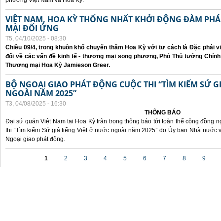
phương Việt Nam và Hoa Kỳ.
VIỆT NAM, HOA KỲ THỐNG NHẤT KHỞI ĐỘNG ĐÀM P
MẠI ĐỐI ỨNG
T5, 04/10/2025 - 08:30
Chiều 09/4, trong khuôn khổ chuyến thăm Hoa Kỳ với tư cách là Đặc phái v
đổi về các vấn đề kinh tế - thương mại song phương, Phó Thủ tướng Chín
Thương mại Hoa Kỳ Jamieson Greer.
BỘ NGOẠI GIAO PHÁT ĐỘNG CUỘC THI “TÌM KIẾM SỨ GI
NGOÀI NĂM 2025”
T3, 04/08/2025 - 16:30
THÔNG BÁO
Đại sứ quán Việt Nam tại Hoa Kỳ trân trọng thông báo tới toàn thể cộng đồng n
thi “Tìm kiếm Sứ giả tiếng Việt ở nước ngoài năm 2025” do Ủy ban Nhà nước 
Ngoại giao phát động.
Các trang
1
2
3
4
5
6
7
8
9