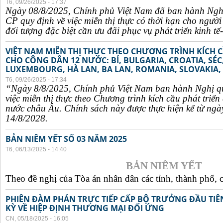
T6, 09/26/2025 - 17:37
Ngày 08/8/2025, Chính phủ Việt Nam đã ban hành Ngh
CP quy định về việc miễn thị thực có thời hạn cho ngườ
đối tượng đặc biệt cần ưu đãi phục vụ phát triển kinh tế-
VIỆT NAM MIỄN THỊ THỰC THEO CHƯƠNG TRÌNH KÍCH C
CHO CÔNG DÂN 12 NƯỚC: BỈ, BULGARIA, CROATIA, SÉ
LUXEMBOURG, HÀ LAN, BA LAN, ROMANIA, SLOVAKIA, 
T6, 09/26/2025 - 17:34
“Ngày 8/8/2025, Chính phủ Việt Nam ban hành Nghị q
việc miễn thị thực theo Chương trình kích cầu phát triể
nước châu Âu. Chính sách này được thực hiện kể từ ngà
14/8/2028.
BẢN NIÊM YẾT SỐ 03 NĂM 2025
T6, 06/13/2025 - 14:40
BẢN NIÊM YẾT
Theo đề nghị của Tòa án nhân dân các tỉnh, thành phố, c
PHIÊN ĐÀM PHÁN TRỰC TIẾP CẤP BỘ TRƯỞNG ĐẦU TIÊN
KỲ VỀ HIỆP ĐỊNH THƯƠNG MẠI ĐỐI ỨNG
CN, 05/18/2025 - 16:05