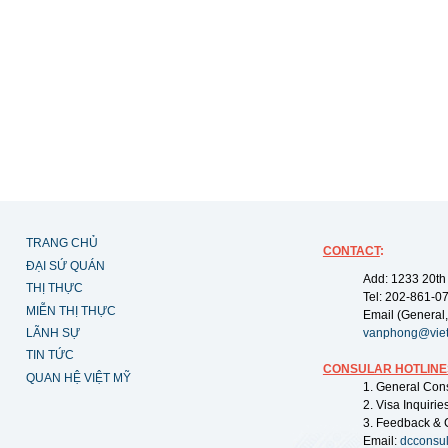
TRANG CHỦ
CONTACT
:
ĐẠI SỨ QUÁN
Add: 1233 20th
THỊ THỰC
Tel: 202-861-0
MIỄN THỊ THỰC
Email (General,
LÃNH SỰ
vanphong@vie
TIN TỨC
CONSULAR HOTLINE
QUAN HỆ VIỆT MỸ
1. General Con
2. Visa Inquiri
3. Feedback & 
Email:
dcconsu