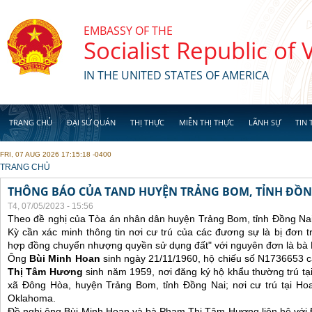
Skip to main content
EMBASSY OF THE
Socialist Republic of
IN THE UNITED STATES OF AMERICA
TRANG CHỦ
ĐẠI SỨ QUÁN
THỊ THỰC
MIỄN THỊ THỰC
LÃNH SỰ
TIN 
FRI, 07 AUG 2026 17:15:18 -0400
YOU ARE HERE
TRANG CHỦ
THÔNG BÁO CỦA TAND HUYỆN TRẢNG BOM, TỈNH ĐỒN
T4, 07/05/2023 - 15:56
Theo đề nghị của Tòa án nhân dân huyện Trảng Bom, tỉnh Đồng Nai
Kỳ cần xác minh thông tin nơi cư trú của các đương sự là bị đơn 
hợp đồng chuyển nhượng quyền sử dụng đất" với nguyên đơn là bà
Ông
Bùi Minh Hoan
sinh ngày 21/11/1960, hộ chiếu số N1736653 
Thị Tâm Hương
sinh năm 1959, nơi đăng ký hộ khẩu thường trú tại
xã Đông Hòa, huyện Trảng Bom, tỉnh Đồng Nai; nơi cư trú tại Ho
Oklahoma.
Đề nghị ông Bùi Minh Hoan và bà Phạm Thị Tâm Hương liên hệ với Đ