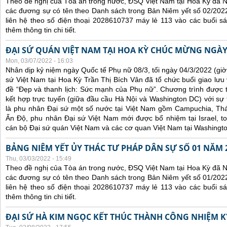
Theo đề nghị của Tòa án trong nước, ĐSQ Việt Nam tại Hoa Kỳ đã Ni
các đương sự có tên theo Danh sách trong Bản Niêm yết số 02/2022
liên hệ theo số điện thoại 2028610737 máy lẻ 113 vào các buổi sá
thêm thông tin chi tiết.
ĐẠI SỨ QUÁN VIỆT NAM TẠI HOA KỲ CHÚC MỪNG NGÀY
Mon, 03/07/2022 - 16:03
Nhân dịp kỷ niệm ngày Quốc tế Phụ nữ 08/3, tối ngày 04/3/2022 (gi
sứ Việt Nam tại Hoa Kỳ Trần Thị Bích Vân đã tổ chức buổi giao lưu
đề “Đẹp và thanh lịch: Sức mạnh của Phụ nữ”. Chương trình được tổ
kết hợp trực tuyến (giữa đầu cầu Hà Nội và Washington DC) với s
là phu nhân Đại sứ một số nước tại Việt Nam gồm Campuchia, Thái
Ấn Độ, phu nhân Đại sứ Việt Nam mới được bổ nhiệm tại Israel, t
cán bộ Đại sứ quán Việt Nam và các cơ quan Việt Nam tại Washingt
BẢNG NIÊM YẾT ỦY THÁC TƯ PHÁP DÂN SỰ SỐ 01 NĂM 
Thu, 03/03/2022 - 15:49
Theo đề nghị của Tòa án trong nước, ĐSQ Việt Nam tại Hoa Kỳ đã Ni
các đương sự có tên theo Danh sách trong Bản Niêm yết số 01/2022
liên hệ theo số điện thoại 2028610737 máy lẻ 113 vào các buổi sá
thêm thông tin chi tiết.
ĐẠI SỨ HÀ KIM NGỌC KẾT THÚC THÀNH CÔNG NHIỆM KỲ