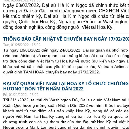
Tue, 02/08/2022 - 17:55
Ngày 08/02/2022, Đại sứ Hà Kim Ngọc đã chính thức kết t
cương vị Đại sứ đặc mệnh toàn quyền nước CHXHCN Việt
kết thúc nhiệm kỳ, Đại sứ Hà Kim Ngọc đã chào từ biệt cá
quyền, Quốc hội Hoa Kỳ, Ngoại giao Đoàn tại Washington 
đồng doanh nghiệp, cộng đồng người Việt tại Hoa Kỳ.
THÔNG BÁO CẬP NHẬT VỀ CHUYẾN BAY NGÀY 17/02/20
Tue, 01/25/2022 - 15:02
Từ ngày 18/01/2022 đến ngày 24/01/2022, Đại sứ quán đã phối hợp
(Vietnam Airlines) và cơ quan chức năng khảo sát nhu cầu của côn
trợ đưa công dân Việt Nam từ Hoa Kỳ về nước (dự kiến vào ngày 
khảo sát và cân nhắc các yếu tố liên quan khác, Vietnam Airline
quyết định TẠM HOÃN chuyến bay ngày 17/02/2022.
ĐẠI SỨ QUÁN VIỆT NAM TẠI HOA KỲ TỔ CHỨC CHƯƠNG
HƯƠNG” ĐÓN TẾT NHÂM DẦN 2022
Fri, 01/21/2022 - 23:02
Tối 21/1/2022, tại thủ đô Washington DC, Đại sứ quán Việt Nam tại
Xuân Quê hương mừng xuân Nhâm Dần 2022 với hình thức trực tuyế
khách mời từ các điểm cầu trên khắp Hoa Kỳ, trong đó có các đại
người Việt Nam tại Hoa Kỳ cùng nhiều bạn bè Hoa Kỳ và quốc tế 
chương trình còn có sự tham dự của tân Đại sứ Hoa Kỳ tại Việt
Ngoại trưởng Mark Lambert cùng nhiều đại diện chính quyền, Quốc