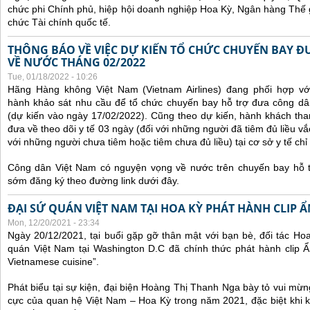
chức phi Chính phủ, hiệp hội doanh nghiệp Hoa Kỳ, Ngân hàng Thế gi
chức Tài chính quốc tế.
THÔNG BÁO VỀ VIỆC DỰ KIẾN TỔ CHỨC CHUYẾN BAY Đ
VỀ NƯỚC THÁNG 02/2022
Tue, 01/18/2022 - 10:26
Hãng Hàng không Việt Nam (Vietnam Airlines) đang phối hợp vớ
hành khảo sát nhu cầu để tổ chức chuyến bay hỗ trợ đưa công d
(dự kiến vào ngày 17/02/2022).
Cũng theo dự kiến, hành khách tha
đưa về theo dõi y tế 03 ngày (đối với những người đã tiêm đủ liều vắ
với những người chưa tiêm hoặc tiêm chưa đủ liều) tại cơ sở y tế chỉ 
Công dân Việt Nam có nguyện vọng về nước trên chuyến bay hỗ t
sớm đăng ký theo đường link dưới đây.
ĐẠI SỨ QUÁN VIỆT NAM TẠI HOA KỲ PHÁT HÀNH CLIP 
Mon, 12/20/2021 - 23:34
Ngày 20/12/2021, tại buổi gặp gỡ thân mật với bạn bè, đối tác Ho
quán Việt Nam tại Washington D.C đã chính thức phát hành clip Ẩ
Vietnamese cuisine”.
Phát biểu tại sự kiện, đại biện Hoàng Thị Thanh Nga bày tỏ vui mừn
cực của quan hệ Việt Nam – Hoa Kỳ trong năm 2021, đặc biệt khi 