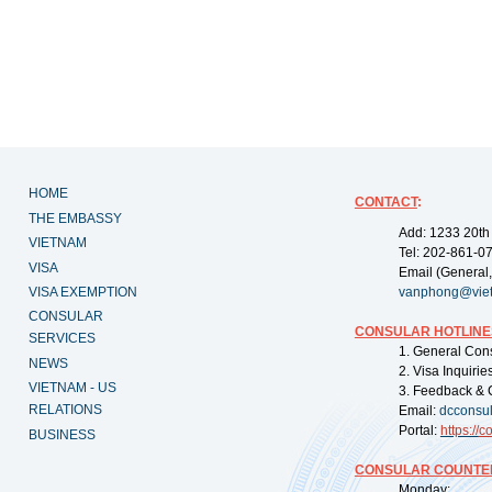
HOME
CONTACT
:
THE EMBASSY
Add: 1233 20th
VIETNAM
Tel: 202-861-0
VISA
Email (General,
VISA EXEMPTION
vanphong@vie
CONSULAR
CONSULAR HOTLINE
SERVICES
1. General Con
NEWS
2. Visa Inquiri
VIETNAM - US
3. Feedback & 
RELATIONS
Email:
dcconsu
Portal:
https://
co
BUSINESS
CONSULAR COUNTER
Monday: 09: