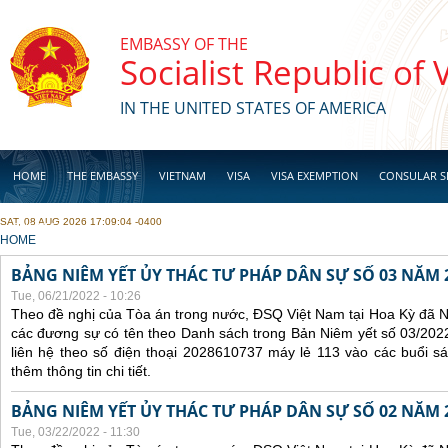
Skip to main content
EMBASSY OF THE
Socialist Republic of
IN THE UNITED STATES OF AMERICA
HOME
THE EMBASSY
VIETNAM
VISA
VISA EXEMPTION
CONSULAR S
SAT, 08 AUG 2026 17:09:04 -0400
BUSINESS
YOU ARE HERE
HOME
BẢNG NIÊM YẾT ỦY THÁC TƯ PHÁP DÂN SỰ SỐ 03 NĂM 
Tue, 06/21/2022 - 10:26
Theo đề nghị của Tòa án trong nước, ĐSQ Việt Nam tại Hoa Kỳ đã Ni
các đương sự có tên theo Danh sách trong Bản Niêm yết số 03/2022
liên hệ theo số điện thoại 2028610737 máy lẻ 113 vào các buổi sá
thêm thông tin chi tiết.
BẢNG NIÊM YẾT ỦY THÁC TƯ PHÁP DÂN SỰ SỐ 02 NĂM 
Tue, 03/22/2022 - 11:30