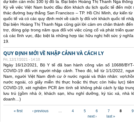
dự kiến cán mốc 100 tỷ đô la. Đại biện Hoàng Thị Thanh Nga thông 
Kỳ về việc Việt Nam bước đầu đón khách du lịch quốc tế đến một 
thác đường bay thẳng San Francisco – TP. Hồ Chí Minh, dự kiến từ
quốc tế và có các quy định mới về cách ly đối với khách quốc tế nh
Đại biện Hoàng Thị Thanh Nga cũng gửi lời cảm ơn chân thành đến 
trợ, đóng góp trong năm qua đối với việc củng cố và phát triển qua
cả các lĩnh vực, đặc biệt là những hợp tác hữu nghị hết sức ý nghĩ
19.
QUY ĐỊNH MỚI VỀ NHẬP CẢNH VÀ CÁCH LY
Fri, 12/17/2021 - 14:10
Ngày 16/12/2021, Bộ Y tế đã ban hành công văn số 10688/BYT
COVID-19 đối với người nhập cảnh. Theo đó, kể từ 1/1/2022, ngư
Nam, người Việt Nam định cư ở nước ngoài và thân nhân: vợ/chồ
nước ngoài, có giấy miễn thị thực hoặc thị thực còn hiệu lực) tiê
COVID-19, xét nghiệm PCR âm tính sẽ không phải cách ly tập trung
lưu trú (gồm nhà ở, khách sạn, khu nghỉ dưỡng, ký túc xá, nhà k
doanh…)
Pages
« first
‹ previous
…
4
5
6
7
8
9
next ›
last »