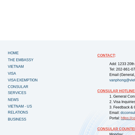
HOME
CONTACT
:
THE EMBASSY
Add: 1233 20th
VIETNAM
Tel: 202-861-0
VISA
Email (General,
VISA EXEMPTION
vanphong@vie
CONSULAR
CONSULAR HOTLINE
SERVICES
1. General Con
NEWS
2. Visa Inquiri
VIETNAM - US
3. Feedback & 
RELATIONS
Email:
dcconsu
Portal:
https://
co
BUSINESS
CONSULAR COUNTER
Monday: 09: