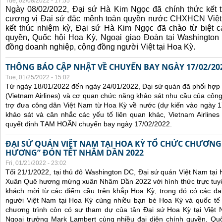
Tue, 02/08/2022 - 17:55
Ngày 08/02/2022, Đại sứ Hà Kim Ngọc đã chính thức kết t
cương vị Đại sứ đặc mệnh toàn quyền nước CHXHCN Việt
kết thúc nhiệm kỳ, Đại sứ Hà Kim Ngọc đã chào từ biệt cá
quyền, Quốc hội Hoa Kỳ, Ngoại giao Đoàn tại Washington 
đồng doanh nghiệp, cộng đồng người Việt tại Hoa Kỳ.
THÔNG BÁO CẬP NHẬT VỀ CHUYẾN BAY NGÀY 17/02/20
Tue, 01/25/2022 - 15:02
Từ ngày 18/01/2022 đến ngày 24/01/2022, Đại sứ quán đã phối hợp
(Vietnam Airlines) và cơ quan chức năng khảo sát nhu cầu của côn
trợ đưa công dân Việt Nam từ Hoa Kỳ về nước (dự kiến vào ngày 
khảo sát và cân nhắc các yếu tố liên quan khác, Vietnam Airline
quyết định TẠM HOÃN chuyến bay ngày 17/02/2022.
ĐẠI SỨ QUÁN VIỆT NAM TẠI HOA KỲ TỔ CHỨC CHƯƠNG
HƯƠNG” ĐÓN TẾT NHÂM DẦN 2022
Fri, 01/21/2022 - 23:02
Tối 21/1/2022, tại thủ đô Washington DC, Đại sứ quán Việt Nam tại
Xuân Quê hương mừng xuân Nhâm Dần 2022 với hình thức trực tuyế
khách mời từ các điểm cầu trên khắp Hoa Kỳ, trong đó có các đại
người Việt Nam tại Hoa Kỳ cùng nhiều bạn bè Hoa Kỳ và quốc tế 
chương trình còn có sự tham dự của tân Đại sứ Hoa Kỳ tại Việt
Ngoại trưởng Mark Lambert cùng nhiều đại diện chính quyền, Quốc