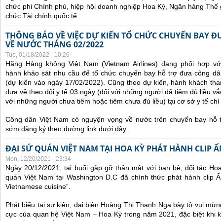
chức phi Chính phủ, hiệp hội doanh nghiệp Hoa Kỳ, Ngân hàng Thế gi
chức Tài chính quốc tế.
THÔNG BÁO VỀ VIỆC DỰ KIẾN TỔ CHỨC CHUYẾN BAY Đ
VỀ NƯỚC THÁNG 02/2022
Tue, 01/18/2022 - 10:26
Hãng Hàng không Việt Nam (Vietnam Airlines) đang phối hợp vớ
hành khảo sát nhu cầu để tổ chức chuyến bay hỗ trợ đưa công d
(dự kiến vào ngày 17/02/2022).
Cũng theo dự kiến, hành khách tha
đưa về theo dõi y tế 03 ngày (đối với những người đã tiêm đủ liều vắ
với những người chưa tiêm hoặc tiêm chưa đủ liều) tại cơ sở y tế chỉ 
Công dân Việt Nam có nguyện vọng về nước trên chuyến bay hỗ t
sớm đăng ký theo đường link dưới đây.
ĐẠI SỨ QUÁN VIỆT NAM TẠI HOA KỲ PHÁT HÀNH CLIP 
Mon, 12/20/2021 - 23:34
Ngày 20/12/2021, tại buổi gặp gỡ thân mật với bạn bè, đối tác Ho
quán Việt Nam tại Washington D.C đã chính thức phát hành clip Ẩ
Vietnamese cuisine”.
Phát biểu tại sự kiện, đại biện Hoàng Thị Thanh Nga bày tỏ vui mừn
cực của quan hệ Việt Nam – Hoa Kỳ trong năm 2021, đặc biệt khi 