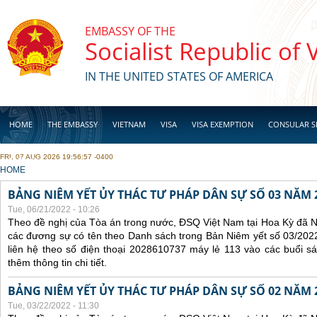
Skip to main content
EMBASSY OF THE
Socialist Republic of
IN THE UNITED STATES OF AMERICA
HOME
THE EMBASSY
VIETNAM
VISA
VISA EXEMPTION
CONSULAR S
FRI, 07 AUG 2026 19:56:57 -0400
BUSINESS
YOU ARE HERE
HOME
BẢNG NIÊM YẾT ỦY THÁC TƯ PHÁP DÂN SỰ SỐ 03 NĂM 
Tue, 06/21/2022 - 10:26
Theo đề nghị của Tòa án trong nước, ĐSQ Việt Nam tại Hoa Kỳ đã Ni
các đương sự có tên theo Danh sách trong Bản Niêm yết số 03/2022
liên hệ theo số điện thoại 2028610737 máy lẻ 113 vào các buổi sá
thêm thông tin chi tiết.
BẢNG NIÊM YẾT ỦY THÁC TƯ PHÁP DÂN SỰ SỐ 02 NĂM 
Tue, 03/22/2022 - 11:30