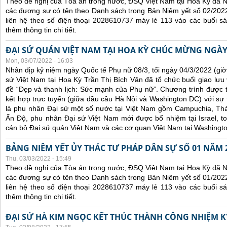
Theo đề nghị của Tòa án trong nước, ĐSQ Việt Nam tại Hoa Kỳ đã Ni
các đương sự có tên theo Danh sách trong Bản Niêm yết số 02/2022
liên hệ theo số điện thoại 2028610737 máy lẻ 113 vào các buổi sá
thêm thông tin chi tiết.
ĐẠI SỨ QUÁN VIỆT NAM TẠI HOA KỲ CHÚC MỪNG NGÀY
Mon, 03/07/2022 - 16:03
Nhân dịp kỷ niệm ngày Quốc tế Phụ nữ 08/3, tối ngày 04/3/2022 (gi
sứ Việt Nam tại Hoa Kỳ Trần Thị Bích Vân đã tổ chức buổi giao lưu
đề “Đẹp và thanh lịch: Sức mạnh của Phụ nữ”. Chương trình được tổ
kết hợp trực tuyến (giữa đầu cầu Hà Nội và Washington DC) với s
là phu nhân Đại sứ một số nước tại Việt Nam gồm Campuchia, Thái
Ấn Độ, phu nhân Đại sứ Việt Nam mới được bổ nhiệm tại Israel, t
cán bộ Đại sứ quán Việt Nam và các cơ quan Việt Nam tại Washingt
BẢNG NIÊM YẾT ỦY THÁC TƯ PHÁP DÂN SỰ SỐ 01 NĂM 
Thu, 03/03/2022 - 15:49
Theo đề nghị của Tòa án trong nước, ĐSQ Việt Nam tại Hoa Kỳ đã Ni
các đương sự có tên theo Danh sách trong Bản Niêm yết số 01/2022
liên hệ theo số điện thoại 2028610737 máy lẻ 113 vào các buổi sá
thêm thông tin chi tiết.
ĐẠI SỨ HÀ KIM NGỌC KẾT THÚC THÀNH CÔNG NHIỆM KỲ