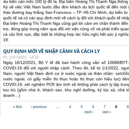
dự kiến cán mốc 100 tỷ đô la. Đại biện Hoàng Thị Thanh Nga thông 
Kỳ về việc Việt Nam bước đầu đón khách du lịch quốc tế đến một 
thác đường bay thẳng San Francisco – TP. Hồ Chí Minh, dự kiến từ
quốc tế và có các quy định mới về cách ly đối với khách quốc tế nh
Đại biện Hoàng Thị Thanh Nga cũng gửi lời cảm ơn chân thành đến 
trợ, đóng góp trong năm qua đối với việc củng cố và phát triển qua
cả các lĩnh vực, đặc biệt là những hợp tác hữu nghị hết sức ý nghĩ
19.
QUY ĐỊNH MỚI VỀ NHẬP CẢNH VÀ CÁCH LY
Fri, 12/17/2021 - 14:10
Ngày 16/12/2021, Bộ Y tế đã ban hành công văn số 10688/BYT
COVID-19 đối với người nhập cảnh. Theo đó, kể từ 1/1/2022, ngư
Nam, người Việt Nam định cư ở nước ngoài và thân nhân: vợ/chồ
nước ngoài, có giấy miễn thị thực hoặc thị thực còn hiệu lực) tiê
COVID-19, xét nghiệm PCR âm tính sẽ không phải cách ly tập trung
lưu trú (gồm nhà ở, khách sạn, khu nghỉ dưỡng, ký túc xá, nhà k
doanh…)
Pages
« first
‹ previous
…
4
5
6
7
8
9
next ›
last »