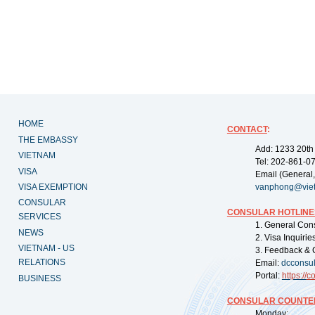
HOME
CONTACT
:
THE EMBASSY
Add: 1233 20th
VIETNAM
Tel: 202-861-0
VISA
Email (General,
VISA EXEMPTION
vanphong@vie
CONSULAR
CONSULAR HOTLINE
SERVICES
1. General Con
NEWS
2. Visa Inquiri
VIETNAM - US
3. Feedback & 
RELATIONS
Email:
dcconsu
Portal:
https://
co
BUSINESS
CONSULAR COUNTER
Monday: 09: