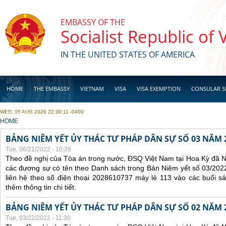
Skip to main content
EMBASSY OF THE
Socialist Republic of
IN THE UNITED STATES OF AMERICA
HOME
THE EMBASSY
VIETNAM
VISA
VISA EXEMPTION
CONSULAR S
WED, 05 AUG 2026 22:30:11 -0400
BUSINESS
YOU ARE HERE
HOME
BẢNG NIÊM YẾT ỦY THÁC TƯ PHÁP DÂN SỰ SỐ 03 NĂM 
Tue, 06/21/2022 - 10:26
Theo đề nghị của Tòa án trong nước, ĐSQ Việt Nam tại Hoa Kỳ đã Ni
các đương sự có tên theo Danh sách trong Bản Niêm yết số 03/2022
liên hệ theo số điện thoại 2028610737 máy lẻ 113 vào các buổi sá
thêm thông tin chi tiết.
BẢNG NIÊM YẾT ỦY THÁC TƯ PHÁP DÂN SỰ SỐ 02 NĂM 
Tue, 03/22/2022 - 11:30