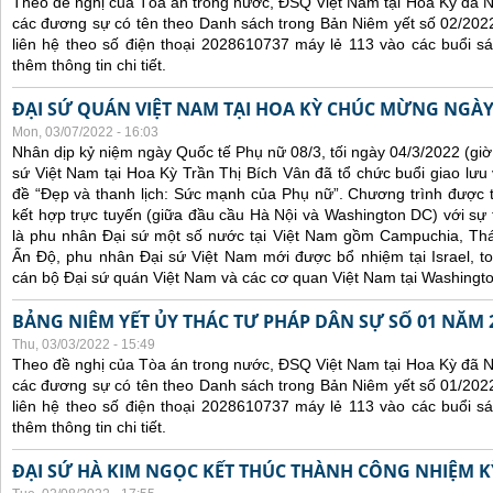
Theo đề nghị của Tòa án trong nước, ĐSQ Việt Nam tại Hoa Kỳ đã Ni
các đương sự có tên theo Danh sách trong Bản Niêm yết số 02/2022
liên hệ theo số điện thoại 2028610737 máy lẻ 113 vào các buổi sá
thêm thông tin chi tiết.
ĐẠI SỨ QUÁN VIỆT NAM TẠI HOA KỲ CHÚC MỪNG NGÀY
Mon, 03/07/2022 - 16:03
Nhân dịp kỷ niệm ngày Quốc tế Phụ nữ 08/3, tối ngày 04/3/2022 (gi
sứ Việt Nam tại Hoa Kỳ Trần Thị Bích Vân đã tổ chức buổi giao lưu
đề “Đẹp và thanh lịch: Sức mạnh của Phụ nữ”. Chương trình được tổ
kết hợp trực tuyến (giữa đầu cầu Hà Nội và Washington DC) với s
là phu nhân Đại sứ một số nước tại Việt Nam gồm Campuchia, Thái
Ấn Độ, phu nhân Đại sứ Việt Nam mới được bổ nhiệm tại Israel, t
cán bộ Đại sứ quán Việt Nam và các cơ quan Việt Nam tại Washingt
BẢNG NIÊM YẾT ỦY THÁC TƯ PHÁP DÂN SỰ SỐ 01 NĂM 
Thu, 03/03/2022 - 15:49
Theo đề nghị của Tòa án trong nước, ĐSQ Việt Nam tại Hoa Kỳ đã Ni
các đương sự có tên theo Danh sách trong Bản Niêm yết số 01/2022
liên hệ theo số điện thoại 2028610737 máy lẻ 113 vào các buổi sá
thêm thông tin chi tiết.
ĐẠI SỨ HÀ KIM NGỌC KẾT THÚC THÀNH CÔNG NHIỆM KỲ