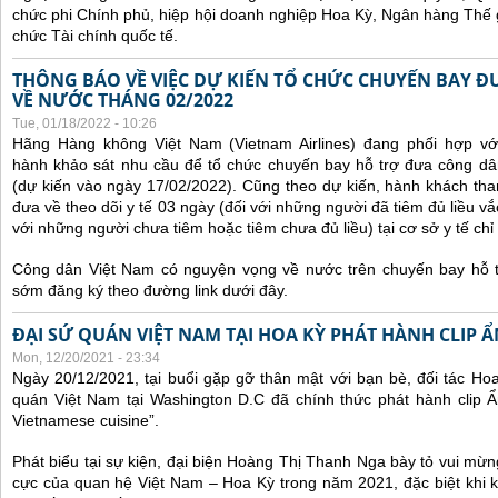
chức phi Chính phủ, hiệp hội doanh nghiệp Hoa Kỳ, Ngân hàng Thế gi
chức Tài chính quốc tế.
THÔNG BÁO VỀ VIỆC DỰ KIẾN TỔ CHỨC CHUYẾN BAY Đ
VỀ NƯỚC THÁNG 02/2022
Tue, 01/18/2022 - 10:26
Hãng Hàng không Việt Nam (Vietnam Airlines) đang phối hợp vớ
hành khảo sát nhu cầu để tổ chức chuyến bay hỗ trợ đưa công d
(dự kiến vào ngày 17/02/2022).
Cũng theo dự kiến, hành khách tha
đưa về theo dõi y tế 03 ngày (đối với những người đã tiêm đủ liều vắ
với những người chưa tiêm hoặc tiêm chưa đủ liều) tại cơ sở y tế chỉ 
Công dân Việt Nam có nguyện vọng về nước trên chuyến bay hỗ t
sớm đăng ký theo đường link dưới đây.
ĐẠI SỨ QUÁN VIỆT NAM TẠI HOA KỲ PHÁT HÀNH CLIP 
Mon, 12/20/2021 - 23:34
Ngày 20/12/2021, tại buổi gặp gỡ thân mật với bạn bè, đối tác Ho
quán Việt Nam tại Washington D.C đã chính thức phát hành clip Ẩ
Vietnamese cuisine”.
Phát biểu tại sự kiện, đại biện Hoàng Thị Thanh Nga bày tỏ vui mừn
cực của quan hệ Việt Nam – Hoa Kỳ trong năm 2021, đặc biệt khi 