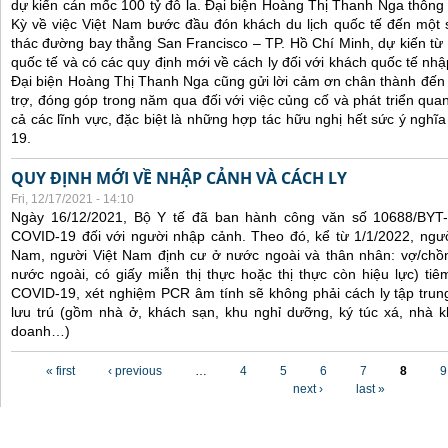
dự kiến cán mốc 100 tỷ đô la. Đại biện Hoàng Thị Thanh Nga thông 
Kỳ về việc Việt Nam bước đầu đón khách du lịch quốc tế đến một 
thác đường bay thẳng San Francisco – TP. Hồ Chí Minh, dự kiến từ
quốc tế và có các quy định mới về cách ly đối với khách quốc tế nh
Đại biện Hoàng Thị Thanh Nga cũng gửi lời cảm ơn chân thành đến 
trợ, đóng góp trong năm qua đối với việc củng cố và phát triển qua
cả các lĩnh vực, đặc biệt là những hợp tác hữu nghị hết sức ý nghĩ
19.
QUY ĐỊNH MỚI VỀ NHẬP CẢNH VÀ CÁCH LY
Fri, 12/17/2021 - 14:10
Ngày 16/12/2021, Bộ Y tế đã ban hành công văn số 10688/BYT
COVID-19 đối với người nhập cảnh. Theo đó, kể từ 1/1/2022, ngư
Nam, người Việt Nam định cư ở nước ngoài và thân nhân: vợ/chồ
nước ngoài, có giấy miễn thị thực hoặc thị thực còn hiệu lực) tiê
COVID-19, xét nghiệm PCR âm tính sẽ không phải cách ly tập trung
lưu trú (gồm nhà ở, khách sạn, khu nghỉ dưỡng, ký túc xá, nhà k
doanh…)
Pages
« first
‹ previous
…
4
5
6
7
8
9
next ›
last »