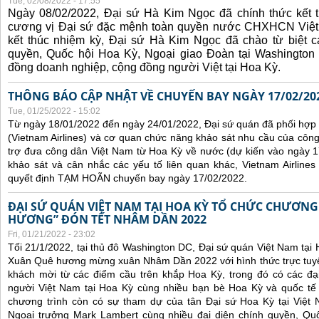
Tue, 02/08/2022 - 17:55
Ngày 08/02/2022, Đại sứ Hà Kim Ngọc đã chính thức kết t
cương vị Đại sứ đặc mệnh toàn quyền nước CHXHCN Việt
kết thúc nhiệm kỳ, Đại sứ Hà Kim Ngọc đã chào từ biệt cá
quyền, Quốc hội Hoa Kỳ, Ngoại giao Đoàn tại Washington 
đồng doanh nghiệp, cộng đồng người Việt tại Hoa Kỳ.
THÔNG BÁO CẬP NHẬT VỀ CHUYẾN BAY NGÀY 17/02/20
Tue, 01/25/2022 - 15:02
Từ ngày 18/01/2022 đến ngày 24/01/2022, Đại sứ quán đã phối hợp
(Vietnam Airlines) và cơ quan chức năng khảo sát nhu cầu của côn
trợ đưa công dân Việt Nam từ Hoa Kỳ về nước (dự kiến vào ngày 
khảo sát và cân nhắc các yếu tố liên quan khác, Vietnam Airline
quyết định TẠM HOÃN chuyến bay ngày 17/02/2022.
ĐẠI SỨ QUÁN VIỆT NAM TẠI HOA KỲ TỔ CHỨC CHƯƠNG
HƯƠNG” ĐÓN TẾT NHÂM DẦN 2022
Fri, 01/21/2022 - 23:02
Tối 21/1/2022, tại thủ đô Washington DC, Đại sứ quán Việt Nam tại
Xuân Quê hương mừng xuân Nhâm Dần 2022 với hình thức trực tuyế
khách mời từ các điểm cầu trên khắp Hoa Kỳ, trong đó có các đại
người Việt Nam tại Hoa Kỳ cùng nhiều bạn bè Hoa Kỳ và quốc tế 
chương trình còn có sự tham dự của tân Đại sứ Hoa Kỳ tại Việt
Ngoại trưởng Mark Lambert cùng nhiều đại diện chính quyền, Quốc