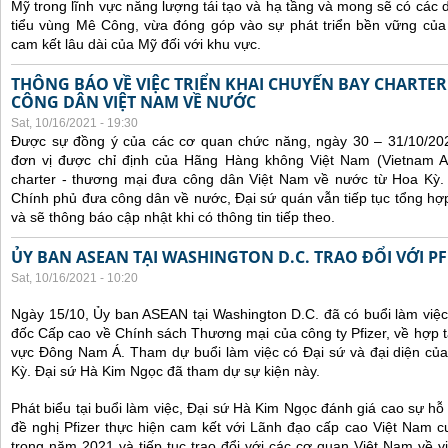
Mỹ trong lĩnh vực năng lượng tái tạo và hạ tầng và mong sẽ có các 
tiểu vùng Mê Công, vừa đóng góp vào sự phát triển bền vững của 
cam kết lâu dài của Mỹ đối với khu vực.
THÔNG BÁO VỀ VIỆC TRIỂN KHAI CHUYẾN BAY CHARTE
CÔNG DÂN VIỆT NAM VỀ NƯỚC
Sat, 10/16/2021 - 19:30
Được sự đồng ý của các cơ quan chức năng, ngày 30 – 31/10/20
đơn vị được chỉ định của Hãng Hàng không Việt Nam (Vietnam Ai
charter - thương mại đưa công dân Việt Nam về nước từ Hoa Kỳ.
Chính phủ đưa công dân về nước, Đại sứ quán vẫn tiếp tục tổng hợp
và sẽ thông báo cập nhật khi có thông tin tiếp theo.
ỦY BAN ASEAN TẠI WASHINGTON D.C. TRAO ĐỔI VỚI PF
Sat, 10/16/2021 - 10:20
Ngày 15/10, Ủy ban ASEAN tại Washington D.C. đã có buổi làm việ
đốc Cấp cao về Chính sách Thương mại của công ty Pfizer, về hợp t
vực Đông Nam Á. Tham dự buổi làm việc có Đại sứ và đại diện của
Kỳ. Đại sứ Hà Kim Ngọc đã tham dự sự kiện này.
Phát biểu tại buổi làm việc, Đại sứ Hà Kim Ngọc đánh giá cao sự hỗ 
đề nghị Pfizer thực hiện cam kết với Lãnh đạo cấp cao Việt Nam cu
trong năm 2021 và tiếp tục trao đổi với các cơ quan Việt Nam về v