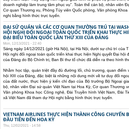
doanh nghiệp làm trung tâm phục vụ”.
Toàn thể cán bộ, nhân viên Đạ
Cơ quan Thương vụ, Phòng Tùy viên Quốc phòng, Văn phòng Khoa 
nghị bằng hình thức trực tuyến.
ĐẠI SỨ QUÁN VÀ CÁC CƠ QUAN THƯỜNG TRÚ TẠI WA
HỘI NGHỊ ĐỐI NGOẠI TOÀN QUỐC TRIỂN KHAI THỰC HI
ĐẠI BIỂU TOÀN QUỐC LẦN THỨ XIII CỦA ĐẢNG
Mon, 12/13/2021 - 22:40
Sáng ngày 14/12/2021 (giờ Hà Nội), tại Hà Nội, dưới sự chủ trì của
Hội nghị đối ngoại toàn quốc
triển khai thực hiện Nghị quyết Đại hội đ
của Đảng do Bộ Chính trị, Ban Bí thư tổ chức đã diễn ra theo hình thứ
Nhằm học tập, quán triệt đầy đủ đường lối, chủ trương, quan điểm 
hội XIII của Đảng, đặc biệt là những nội dung mới về tư duy đổi ngoạ
của đất nước, thực hiện ý kiến chỉ đạo của Bộ trưởng Bộ Ngoại gi
bộ, nhân viên Đại sứ quán Việt Nam tại Hoa Kỳ, Cơ quan Thương v
Văn phòng Khoa học Công nghệ, Đài Truyền hình Việt Nam, Đài Ti
xã Việt Nam đã tham dự Hội nghị bằng hình thức trực tuyến.
VIETNAM AIRLINES THỰC HIỆN THÀNH CÔNG CHUYẾN 
ĐẦU TIÊN ĐẾN HOA KỲ
Thu, 12/02/2021 - 14:58