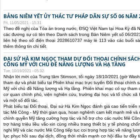
BẢNG NIÊM YẾT ỦY THÁC TƯ PHÁP DÂN SỰ SỐ 06 NĂM 
Fri, 11/05/2021 - 15:31
Theo đề nghị của Tòa án trong nước, ĐSQ Việt Nam tại Hoa Kỳ đã Ni
các đương sự có tên theo Danh sách trong Bản Niêm yết số 06/2021
liên hệ theo số điện thoại 2028610737 máy lẻ 113 vào các buổi sá
thêm thông tin chi tiết.
ĐẠI SỨ HÀ KIM NGỌC THAM DỰ ĐỐI THOẠI CHÍNH SÁCH
CÔNG MỸ VỚI CHỦ ĐỀ NĂNG LƯỢNG VÀ HẠ TẦNG
Tue, 10/19/2021 - 05:32
Nhận lời mời của Trung tâm Stimson, tối ngày 18/10/2021 (giờ Wash
tham dự và phát biểu tại Phiên khai mạc trực tuyến Đối thoại chính 
Mỹ với chủ đề Năng lượng và Hạ tầng. Phiên khai mạc có sự tham 
cơ quan chính phủ, viện nghiên cứu, trường đại học và tổ chức x
và một số đối tác.
Phát biểu tại Đối thoại, Đại sứ Hà Kim Ngọc đánh giá cao tiến triể
tác Mê Công - Mỹ thời gian qua, hoan nghênh cam kết mạnh mẽ và 
chính quyền Mỹ tăng cường hợp tác và hỗ trợ cho các nước Mê Công, 
trợ hàng triệu liều vắc-xin cùng nhiều trang thiết bị y tế phòng ch
nghị Mỹ và các nước Mê Công tiếp tục coi trọng hợp tác về năng lượn
lực phục hồi sau đại dịch, đồng thời nhấn mạnh cơ hội đầu tư đầy 