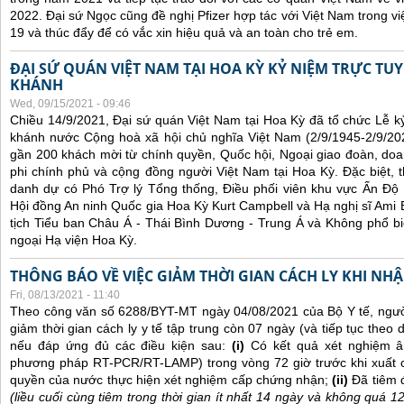
2022. Đại sứ Ngọc cũng đề nghị Pfizer hợp tác với Việt Nam trong việ
19 và thúc đẩy để có vắc xin hiệu quả và an toàn cho trẻ em.
ĐẠI SỨ QUÁN VIỆT NAM TẠI HOA KỲ KỶ NIỆM TRỰC TU
KHÁNH
Wed, 09/15/2021 - 09:46
Chiều 14/9/2021, Đại sứ quán Việt Nam tại Hoa Kỳ đã tổ chức Lễ 
khánh nước Cộng hoà xã hội chủ nghĩa Việt Nam (2/9/1945-2/9/202
gần 200 khách mời từ chính quyền, Quốc hội, Ngoại giao đoàn, doan
phi chính phủ và cộng đồng người Việt Nam tại Hoa Kỳ. Đặc biệt,
danh dự có Phó Trợ lý Tổng thống, Điều phối viên khu vực Ấn Đ
Hội đồng An ninh Quốc gia Hoa Kỳ Kurt Campbell và Hạ nghị sĩ Ami B
tịch Tiểu ban Châu Á - Thái Bình Dương - Trung Á và Không phổ bi
ngoại Hạ viện Hoa Kỳ.
THÔNG BÁO VỀ VIỆC GIẢM THỜI GIAN CÁCH LY KHI NH
Fri, 08/13/2021 - 11:40
Theo công văn số 6288/BYT-MT ngày 04/08/2021 của Bộ Y tế, ngư
giảm thời gian cách ly y tế tập trung còn 07 ngày (và tiếp tục theo d
nếu đáp ứng đủ các điều kiện sau:
(i)
Có kết quả xét nghiệm â
phương pháp RT-PCR/RT-LAMP) trong vòng 72 giờ trước khi xuất 
quyền của nước thực hiện xét nghiệm cấp chứng nhận;
(ii)
Đã tiêm 
(liều cuối cùng tiêm trong thời gian ít nhất 14 ngày và không quá 1