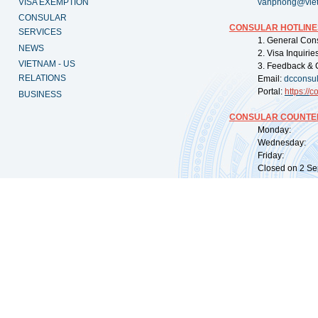
VISA EXEMPTION
vanphong@vie
CONSULAR
CONSULAR HOTLINE
SERVICES
1. General Con
NEWS
2. Visa Inquiri
VIETNAM - US
3. Feedback & 
RELATIONS
Email:
dcconsu
Portal:
https://
co
BUSINESS
CONSULAR COUNTER
Monday: 09:
Wednesday: 0
Friday: 09:
Closed on 2 Sep