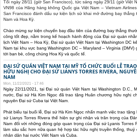
Tối ngày 28/11 (giờ San Francisco), tức sáng ngày 29/11 (giờ Việt
VN98 của Hãng hàng không Quốc gia Việt Nam – Vietnam Airlines
San Francisco đánh dấu sự kiện lịch sử khai mở đường bay thẳng 
Nam và Hoa Kỳ.
Chào mừng sự kiện chuyến bay đầu tiên của đường bay thẳng thườ
công tốt đẹp, nằm trong kế hoạch hành động của Đại sứ quán nhằm
lịch Việt Nam – Hoa Kỳ, Đại sứ quán Việt Nam tại Washington DC kế
Nam tại khu vực bang Washington DC – Maryland – Virginia (DMV) gi
tới bạn bè, công chúng Hoa Kỳ và quốc tế.
ĐẠI SỨ QUÁN VIỆT NAM TẠI MỸ TỔ CHỨC BUỔI LỄ TR
HỮU NGHỊ CHO ĐẠI SỨ LIANYS TORRES RIVERA, NGUYÊN
NAM
Mon, 11/22/2021 - 17:46
Ngày 22/11/2021, tại Đại sứ quán Việt Nam tại Washington D.C., 
nước, Đại sứ Hà Kim Ngọc đã trao tặng Huân chương hữu nghị cho
nguyên Đại sứ Cuba tại Việt Nam.
Phát biểu tại buổi lễ, Đại sứ Hà Kim Ngọc nhấn mạnh việc trao tặn
sứ Lianys Torres Rivera thể hiện sự ghi nhận và trân trọng của Đ
Nam đối với những đóng góp quan trọng của Đại sứ Lyanis Torres R
làm sâu sắc hơn nữa quan hệ hợp tác hữu nghị truyền thống, thuỷ
nhân dân hai nước Việt Nam và Cuba.