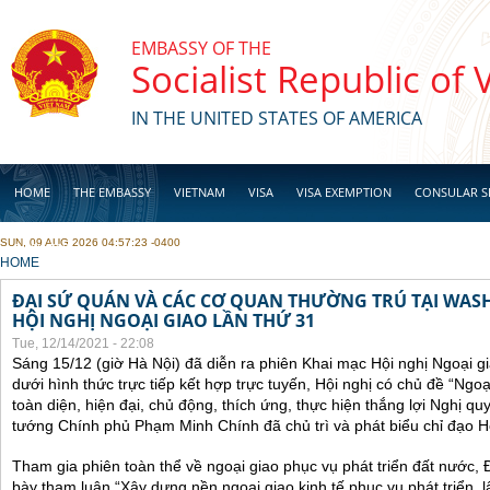
Skip to main content
EMBASSY OF THE
Socialist Republic of
IN THE UNITED STATES OF AMERICA
HOME
THE EMBASSY
VIETNAM
VISA
VISA EXEMPTION
CONSULAR S
SUN, 09 AUG 2026 04:57:23 -0400
BUSINESS
YOU ARE HERE
HOME
ĐẠI SỨ QUÁN VÀ CÁC CƠ QUAN THƯỜNG TRÚ TẠI WA
HỘI NGHỊ NGOẠI GIAO LẦN THỨ 31
Tue, 12/14/2021 - 22:08
Sáng 15/12 (giờ Hà Nội) đã diễn ra phiên Khai mạc Hội nghị Ngoại g
dưới hình thức trực tiếp kết hợp trực tuyến, Hội nghị có chủ đề “Ngo
toàn diện, hiện đại, chủ động, thích ứng, thực hiện thắng lợi Nghị qu
tướng Chính phủ Phạm Minh Chính đã chủ trì và phát biểu chỉ đạo Hộ
Tham gia phiên toàn thể về ngoại giao phục vụ phát triển đất nước, 
bày tham luận “Xây dựng nền ngoại giao kinh tế phục vụ phát triển, 