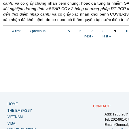
cảnh)
và có giấy chứng nhận tiêm chủng; hoặc đã từng bị nhiễm 
xét nghiệm dương tính với SAR-COV-2 bằng phương pháp RT-PCR m
đến thời điểm nhập cảnh)
và có giấy xác nhận khỏi bệnh COVID-19
xác nhận đã khỏi bệnh do cơ quan có thẩm quyền tại nước điều trị c
Pages
« first
‹ previous
…
5
6
7
8
9
1
next ›
last »
HOME
CONTACT
:
THE EMBASSY
Add: 1233 20th
VIETNAM
Tel: 202-861-0
VISA
Email (General,