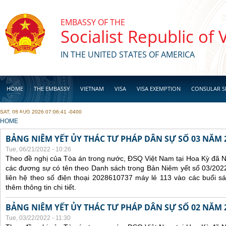
Skip to main content
EMBASSY OF THE
Socialist Republic of
IN THE UNITED STATES OF AMERICA
HOME
THE EMBASSY
VIETNAM
VISA
VISA EXEMPTION
CONSULAR S
SAT, 08 AUG 2026 07:06:41 -0400
BUSINESS
YOU ARE HERE
HOME
BẢNG NIÊM YẾT ỦY THÁC TƯ PHÁP DÂN SỰ SỐ 03 NĂM 
Tue, 06/21/2022 - 10:26
Theo đề nghị của Tòa án trong nước, ĐSQ Việt Nam tại Hoa Kỳ đã Ni
các đương sự có tên theo Danh sách trong Bản Niêm yết số 03/2022
liên hệ theo số điện thoại 2028610737 máy lẻ 113 vào các buổi sá
thêm thông tin chi tiết.
BẢNG NIÊM YẾT ỦY THÁC TƯ PHÁP DÂN SỰ SỐ 02 NĂM 
Tue, 03/22/2022 - 11:30