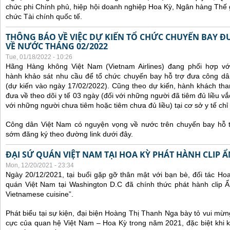
chức phi Chính phủ, hiệp hội doanh nghiệp Hoa Kỳ, Ngân hàng Thế gi
chức Tài chính quốc tế.
THÔNG BÁO VỀ VIỆC DỰ KIẾN TỔ CHỨC CHUYẾN BAY Đ
VỀ NƯỚC THÁNG 02/2022
Tue, 01/18/2022 - 10:26
Hãng Hàng không Việt Nam (Vietnam Airlines) đang phối hợp vớ
hành khảo sát nhu cầu để tổ chức chuyến bay hỗ trợ đưa công d
(dự kiến vào ngày 17/02/2022).
Cũng theo dự kiến, hành khách tha
đưa về theo dõi y tế 03 ngày (đối với những người đã tiêm đủ liều vắ
với những người chưa tiêm hoặc tiêm chưa đủ liều) tại cơ sở y tế chỉ 
Công dân Việt Nam có nguyện vọng về nước trên chuyến bay hỗ t
sớm đăng ký theo đường link dưới đây.
ĐẠI SỨ QUÁN VIỆT NAM TẠI HOA KỲ PHÁT HÀNH CLIP 
Mon, 12/20/2021 - 23:34
Ngày 20/12/2021, tại buổi gặp gỡ thân mật với bạn bè, đối tác Ho
quán Việt Nam tại Washington D.C đã chính thức phát hành clip Ẩ
Vietnamese cuisine”.
Phát biểu tại sự kiện, đại biện Hoàng Thị Thanh Nga bày tỏ vui mừn
cực của quan hệ Việt Nam – Hoa Kỳ trong năm 2021, đặc biệt khi 