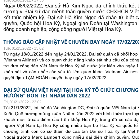
Tue, 02/08/2022 - 17:55
Ngày 08/02/2022, Đại sứ Hà Kim Ngọc đã chính thức kết t
cương vị Đại sứ đặc mệnh toàn quyền nước CHXHCN Việt
kết thúc nhiệm kỳ, Đại sứ Hà Kim Ngọc đã chào từ biệt cá
quyền, Quốc hội Hoa Kỳ, Ngoại giao Đoàn tại Washington 
đồng doanh nghiệp, cộng đồng người Việt tại Hoa Kỳ.
THÔNG BÁO CẬP NHẬT VỀ CHUYẾN BAY NGÀY 17/02/20
Tue, 01/25/2022 - 15:02
Từ ngày 18/01/2022 đến ngày 24/01/2022, Đại sứ quán đã phối hợp
(Vietnam Airlines) và cơ quan chức năng khảo sát nhu cầu của côn
trợ đưa công dân Việt Nam từ Hoa Kỳ về nước (dự kiến vào ngày 
khảo sát và cân nhắc các yếu tố liên quan khác, Vietnam Airline
quyết định TẠM HOÃN chuyến bay ngày 17/02/2022.
ĐẠI SỨ QUÁN VIỆT NAM TẠI HOA KỲ TỔ CHỨC CHƯƠNG
HƯƠNG” ĐÓN TẾT NHÂM DẦN 2022
Fri, 01/21/2022 - 23:02
Tối 21/1/2022, tại thủ đô Washington DC, Đại sứ quán Việt Nam tại
Xuân Quê hương mừng xuân Nhâm Dần 2022 với hình thức trực tuyế
khách mời từ các điểm cầu trên khắp Hoa Kỳ, trong đó có các đại
người Việt Nam tại Hoa Kỳ cùng nhiều bạn bè Hoa Kỳ và quốc tế 
chương trình còn có sự tham dự của tân Đại sứ Hoa Kỳ tại Việt
Ngoại trưởng Mark Lambert cùng nhiều đại diện chính quyền, Quốc