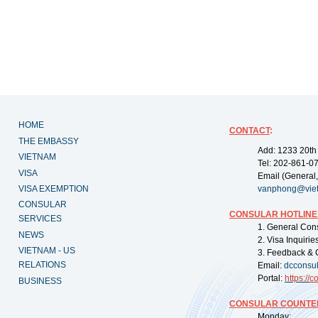
HOME
CONTACT
:
THE EMBASSY
Add: 1233 20th
VIETNAM
Tel: 202-861-0
VISA
Email (General,
VISA EXEMPTION
vanphong@vie
CONSULAR
CONSULAR HOTLINE
SERVICES
1. General Con
NEWS
2. Visa Inquiri
VIETNAM - US
3. Feedback & 
RELATIONS
Email:
dcconsu
Portal:
https://
co
BUSINESS
CONSULAR COUNTER
Monday: 09: