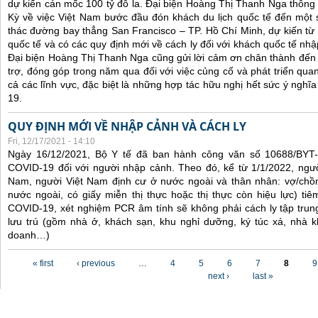
dự kiến cán mốc 100 tỷ đô la. Đại biện Hoàng Thị Thanh Nga thông 
Kỳ về việc Việt Nam bước đầu đón khách du lịch quốc tế đến một 
thác đường bay thẳng San Francisco – TP. Hồ Chí Minh, dự kiến từ
quốc tế và có các quy định mới về cách ly đối với khách quốc tế nh
Đại biện Hoàng Thị Thanh Nga cũng gửi lời cảm ơn chân thành đến 
trợ, đóng góp trong năm qua đối với việc củng cố và phát triển qua
cả các lĩnh vực, đặc biệt là những hợp tác hữu nghị hết sức ý nghĩ
19.
QUY ĐỊNH MỚI VỀ NHẬP CẢNH VÀ CÁCH LY
Fri, 12/17/2021 - 14:10
Ngày 16/12/2021, Bộ Y tế đã ban hành công văn số 10688/BYT
COVID-19 đối với người nhập cảnh. Theo đó, kể từ 1/1/2022, ngư
Nam, người Việt Nam định cư ở nước ngoài và thân nhân: vợ/chồ
nước ngoài, có giấy miễn thị thực hoặc thị thực còn hiệu lực) tiê
COVID-19, xét nghiệm PCR âm tính sẽ không phải cách ly tập trung
lưu trú (gồm nhà ở, khách sạn, khu nghỉ dưỡng, ký túc xá, nhà k
doanh…)
Pages
« first
‹ previous
…
4
5
6
7
8
9
next ›
last »