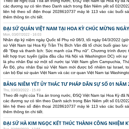
Theo đề nghị của Tòa án trong nước, ĐSQ Việt Nam tại Hoa Kỳ đã Ni
các đương sự có tên theo Danh sách trong Bản Niêm yết số 02/2022
liên hệ theo số điện thoại 2028610737 máy lẻ 113 vào các buổi sá
thêm thông tin chi tiết.
ĐẠI SỨ QUÁN VIỆT NAM TẠI HOA KỲ CHÚC MỪNG NGÀY
Mon, 03/07/2022 - 16:03
Nhân dịp kỷ niệm ngày Quốc tế Phụ nữ 08/3, tối ngày 04/3/2022 (gi
sứ Việt Nam tại Hoa Kỳ Trần Thị Bích Vân đã tổ chức buổi giao lưu
đề “Đẹp và thanh lịch: Sức mạnh của Phụ nữ”. Chương trình được tổ
kết hợp trực tuyến (giữa đầu cầu Hà Nội và Washington DC) với s
là phu nhân Đại sứ một số nước tại Việt Nam gồm Campuchia, Thái
Ấn Độ, phu nhân Đại sứ Việt Nam mới được bổ nhiệm tại Israel, t
cán bộ Đại sứ quán Việt Nam và các cơ quan Việt Nam tại Washingt
BẢNG NIÊM YẾT ỦY THÁC TƯ PHÁP DÂN SỰ SỐ 01 NĂM 
Thu, 03/03/2022 - 15:49
Theo đề nghị của Tòa án trong nước, ĐSQ Việt Nam tại Hoa Kỳ đã Ni
các đương sự có tên theo Danh sách trong Bản Niêm yết số 01/2022
liên hệ theo số điện thoại 2028610737 máy lẻ 113 vào các buổi sá
thêm thông tin chi tiết.
ĐẠI SỨ HÀ KIM NGỌC KẾT THÚC THÀNH CÔNG NHIỆM KỲ