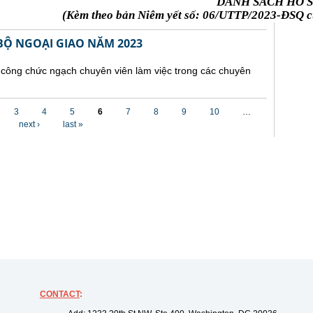
DANH SÁCH HỒ S
(Kèm theo bản Niêm yết số: 06/UTTP/2023-ĐSQ củ
Ộ NGOẠI GIAO NĂM 2023
 công chức ngạch chuyên viên làm việc trong các chuyên
3
4
5
6
7
8
9
10
…
next ›
last »
CONTACT
: