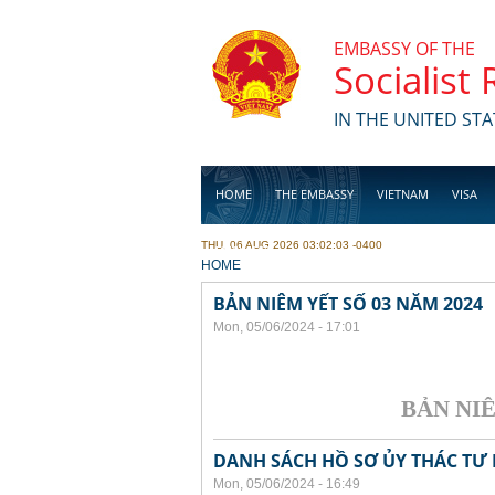
Skip to main content
EMBASSY OF THE
Socialist
IN THE UNITED STA
HOME
THE EMBASSY
VIETNAM
VISA
THU, 06 AUG 2026 03:02:03 -0400
BUSINESS
YOU ARE HERE
HOME
BẢN NIÊM YẾT SỐ 03 NĂM 2024
Mon, 05/06/2024 - 17:01
BẢN NIÊM 
DANH SÁCH HỒ SƠ ỦY THÁC TƯ 
Mon, 05/06/2024 - 16:49