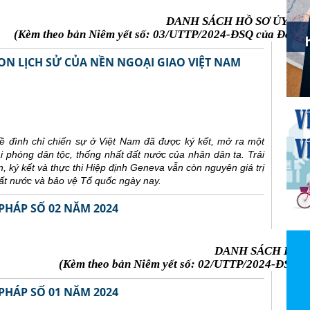
DANH SÁCH HỒ SƠ ỦY TH
(Kèm theo bản Niêm yết số: 03/UTTP/2024-ĐSQ của Đại sứ 
ON LỊCH SỬ CỦA NỀN NGOẠI GIAO VIỆT NAM
 đình chỉ chiến sự ở Việt Nam đã được ký kết, mở ra một
ải phóng dân tộc, thống nhất đất nước của nhân dân ta. Trải
 ký kết và thực thi Hiệp định Geneva vẫn còn nguyên giá trị
đất nước và bảo vệ Tổ quốc ngày nay.
PHÁP SỐ 02 NĂM 2024
DANH SÁCH HỒ S
(Kèm theo bản Niêm yết số: 02/UTTP/2024-ĐSQ củ
PHÁP SỐ 01 NĂM 2024