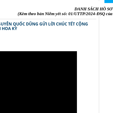
DANH SÁCH HỒ SƠ
(Kèm theo bản Niêm yết số: 01/UTTP/2024-ĐSQ của 
NGUYỄN QUỐC DŨNG GỬI LỜI CHÚC TẾT CỘNG
I HOA KỲ