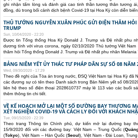
ghi nhận tấm lòng và đánh giá cao tinh thần tương thân tương 
đồng, dù trong bối cảnh dịch bệnh Covid-19 tại Hoa Kỳ còn diễn biế
THỦ TƯỚNG NGUYỄN XUÂN PHÚC GỬI ĐIỆN THĂM HỎI
TRUMP
Sun, 10/04/2020 - 22:20
Được tin Tổng thống Hoa Kỳ Donald J. Trump và Đệ nhất phu n
dương tính với virus corona, ngày 02/10/2020 Thủ tướng Việt Nam
thăm hỏi Tổng thống Donald J. Trump và Đệ nhất phu nhân Melania
BẢNG NIÊM YẾT ỦY THÁC TƯ PHÁP DÂN SỰ SỐ 08 NĂM 
Wed, 09/30/2020 - 17:29
Theo đề nghị của Tòa án trong nước, ĐSQ Việt Nam tại Hoa Kỳ đã Ni
các đương sự có tên theo Danh sách trong Bản Niêm yết số 08/2020
liên hệ theo số điện thoại 2028610737 máy lẻ 113 vào các buổi sá
thêm thông tin chi tiết.
VỀ KẾ HOẠCH MỞ LẠI MỘT SỐ ĐƯỜNG BAY THƯƠNG MẠI
XÉT NGHIỆM COVID-19 VÀ CÁCH LY ĐỐI VỚI KHÁCH NH
Tue, 09/15/2020 - 22:39
Theo trang Thông tin Chính phủ, dự kiến mở lại đường bay t
15/9/2020 đối với các đường bay: Việt Nam – Trung Quốc (
Quản
(
Tokyo
), Việt Nam – Hàn Quốc (
Seoul
), Việt Nam - Đài Loan, Trung 