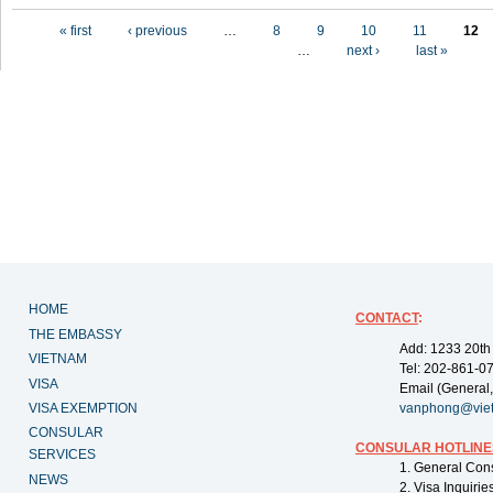
Pages
« first
‹ previous
…
8
9
10
11
12
…
next ›
last »
HOME
CONTACT
:
THE EMBASSY
Add: 1233 20th
VIETNAM
Tel: 202-861-0
VISA
Email (General,
VISA EXEMPTION
vanphong@vie
CONSULAR
CONSULAR HOTLINE
SERVICES
1. General Con
NEWS
2. Visa Inquiri