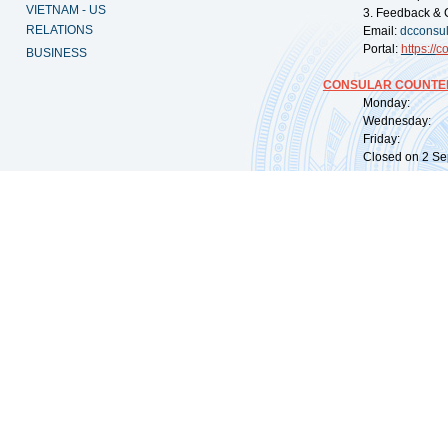
VIETNAM - US
3. Feedback & 
RELATIONS
Email:
dcconsu
Portal:
https://
co
BUSINESS
CONSULAR COUNTER
Monday: 09:
Wednesday: 0
Friday: 09:
Closed on 2 Sep