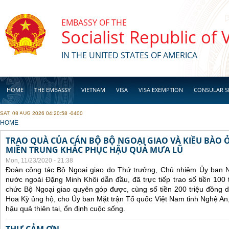
Skip to main content
EMBASSY OF THE
Socialist Republic of
IN THE UNITED STATES OF AMERICA
HOME
THE EMBASSY
VIETNAM
VISA
VISA EXEMPTION
CONSULAR S
SAT, 08 AUG 2026 04:20:58 -0400
BUSINESS
YOU ARE HERE
HOME
TRAO QUÀ CỦA CÁN BỘ BỘ NGOẠI GIAO VÀ KIỀU BÀO 
MIỀN TRUNG KHẮC PHỤC HẬU QUẢ MƯA LŨ
Mon, 11/23/2020 - 21:38
Đoàn công tác Bộ Ngoại giao do Thứ trưởng, Chủ nhiệm Ủy ban 
nước ngoài Đặng Minh Khôi dẫn đầu, đã trực tiếp trao số tiền 100 
chức Bộ Ngoại giao quyên góp được, cùng số tiền 200 triệu đồng 
Hoa Kỳ ủng hộ, cho Ủy ban Mặt trận Tổ quốc Việt Nam tỉnh Nghệ An
hậu quả thiên tai, ổn định cuộc sống.