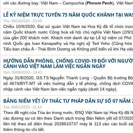
với các đường bay: Việt Nam – Campuchia (
Phnom Penh
), Việt Na
LỄ KỶ NIỆM TRỰC TUYẾN 75 NĂM QUỐC KHÁNH TẠI WA
Thu, 09/10/2020 - 23:45
Chiều 10/9/2020, Đại sứ quán Việt Nam tại Hoa Kỳ đã tổ chức trọn
năm Quốc khánh nước Cộng hoà xã hội chủ nghĩa Việt Nam (2/9/1
của gần 200 khách mời. Khách mời danh dự tại Lễ kỷ niệm có Phó
ninh Quốc gia Ivan Kanapathy và Hạ nghị sỹ Ted Yoho (Cộng hòa -
Tiểu ban châu Á - Thái Bình Dương và Không phổ biến vũ khí Hạ việ
HƯỚNG DẪN PHÒNG, CHỐNG COVID-19 ĐỐI VỚI NGƯỜ
CẢNH VÀO VIỆT NAM LÀM VIỆC NGẮN NGÀY
Sun, 09/06/2020 - 19:41
Ngày 31/8/2020, GS.TS Nguyễn Thanh Long - Quyền Bộ trưởng Bộ 
số 4674/BYT-MT về việc hướng dẫn y tế phòng, chống dịch COVID
nhập cảnh vào Việt Nam làm việc ngắn ngày (dưới 14 ngày).
BẢNG NIÊM YẾT ỦY THÁC TƯ PHÁP DÂN SỰ SỐ 07 NĂM 
Tue, 09/01/2020 - 11:44
Theo đề nghị của Tòa án trong nước, ĐSQ Việt Nam tại Hoa Kỳ đã Ni
các đương sự có tên theo Danh sách trong Bản Niêm yết số 07/2020
liên hệ theo số điện thoại 2028610737 máy lẻ 113 vào các buổi sá
thêm thông tin chi tiết.