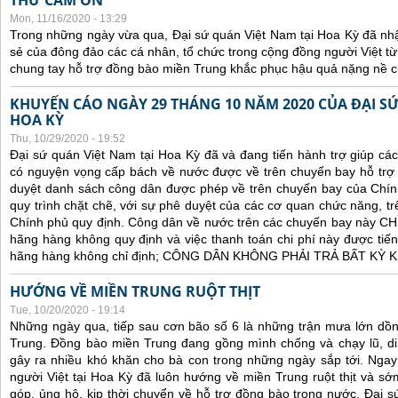
THƯ CẢM ƠN
Mon, 11/16/2020 - 13:29
Trong những ngày vừa qua, Đại sứ quán Việt Nam tại Hoa Kỳ đã nh
sẻ của đông đảo các cá nhân, tổ chức trong cộng đồng người Việt t
chung tay hỗ trợ đồng bào miền Trung khắc phục hậu quả nặng nề củ
KHUYẾN CÁO NGÀY 29 THÁNG 10 NĂM 2020 CỦA ĐẠI SỨ
HOA KỲ
Thu, 10/29/2020 - 19:52
Đại sứ quán Việt Nam tại Hoa Kỳ đã và đang tiến hành trợ giúp cá
có nguyện vọng cấp bách về nước được về trên chuyến bay hỗ trợ 
duyệt danh sách công dân được phép về trên chuyến bay của Chín
quy trình chặt chẽ, với sự phê duyệt của các cơ quan chức năng, trê
Chính phủ quy định. C
ông dân về nước trên các chuyến bay này CHỈ 
hãng hàng không quy định và việc thanh toán chi phí này được tiến
hãng hàng không chỉ định; CÔNG DÂN KHÔNG PHẢI TRẢ BẤT KỲ
HƯỚNG VỀ MIỀN TRUNG RUỘT THỊT
Tue, 10/20/2020 - 19:14
Những ngày qua, tiếp sau cơn bão số 6 là những trận mưa lớn dồn
Trung. Đồng bào miền Trung đang gồng mình chống và chạy lũ, di 
gây ra nhiều khó khăn cho bà con trong những ngày sắp tới. Ngay t
người Việt tại Hoa Kỳ đã luôn hướng về miền Trung ruột thịt và s
góp, ủng hộ, kịp thời chuyển về hỗ trợ đồng bào trong nước. Đại s