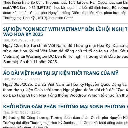
Theo thông tin từ Bộ Công Thương, ngày 16/5, tại Jeju, Hàn Quốc, ngay sau kh
mại APEC lần thứ 31 (MRT 31), theo kế hoạch hai bên đã định trước, Bộ trưở
đoàn đàm phán Chính phủ Nguyễn Hồng Diên có phiên đàm phán trực tiếp 
Thương mại Hoa Kỳ (USTR) Jamieson Greer.
SỰ KIỆN "CONNECT WITH VIETNAM" BÊN LỀ HỘI NGHỊ
VÀO HOA KỲ 2025
Tue, 05/13/2025 - 10:30
Ngày 12/5, Bộ Tài chính Việt Nam, Bộ Thương mại Hoa Kỳ, Đại sứ q
sứ quán Hoa Kỳ tại Việt Nam đã đồng chủ trì tổ chức sự kiện 'Kết 
Vietnam) tại Washington DC bên lề Hội nghị Thượng đỉnh Đầu tư và
Summit) lần thứ 11 năm 2025.
ÁO DÀI VIỆT NAM TẠI SỰ KIỆN THỜI TRANG CỦA MỸ
Tue, 05/06/2025 - 09:22
Ngày 05/5/2025, Đại sứ Việt Nam tại Hoa Kỳ Nguyễn Quốc Dũng và 
tham dự sự kiện Gala thời trang Ngoại giao đoàn với chủ đề: “
Tạo t
do Bảo tàng Di tích Nhà Tổng thống Woodrow Wilson tổ chức lần thứ
KHỞI ĐỘNG ĐÀM PHÁN THƯƠNG MẠI SONG PHƯƠNG VI
Thu, 04/24/2025 - 12:05
Bộ trưởng Bộ Công thương, Trưởng đoàn đàm phán Chính phủ Nguyễn Hồn
Trưởng đại diện Thương mại Hoa Kỳ Jamieson L. Greer để khởi động đàm phá