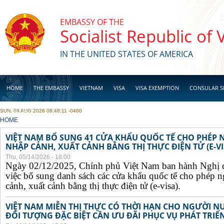
Skip to main content
EMBASSY OF THE
Socialist Republic of
IN THE UNITED STATES OF AMERICA
HOME
THE EMBASSY
VIETNAM
VISA
VISA EXEMPTION
CONSULAR S
SUN, 09 AUG 2026 08:48:11 -0400
BUSINESS
YOU ARE HERE
HOME
VIỆT NAM BỔ SUNG 41 CỬA KHẨU QUỐC TẾ CHO PHÉP
NHẬP CẢNH, XUẤT CẢNH BẰNG THỊ THỰC ĐIỆN TỬ (E-VI
Thu, 05/14/2026 - 18:00
Ngày 02/12/2025, Chính phủ Việt Nam ban hành Nghị 
việc bổ sung danh sách các cửa khẩu quốc tế cho phép 
cảnh, xuất cảnh bằng thị thực điện tử (e-visa).
VIỆT NAM MIỄN THỊ THỰC CÓ THỜI HẠN CHO NGƯỜI N
ĐỐI TƯỢNG ĐẶC BIỆT CẦN ƯU ĐÃI PHỤC VỤ PHÁT TRIỂN 