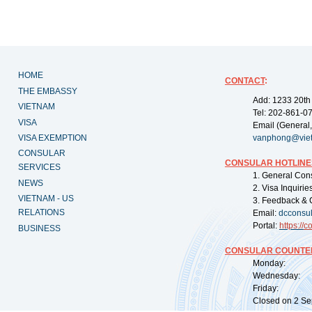
HOME
CONTACT
:
THE EMBASSY
Add: 1233 20th
VIETNAM
Tel: 202-861-0
VISA
Email (General,
VISA EXEMPTION
vanphong@vie
CONSULAR
CONSULAR HOTLINE
SERVICES
1. General Con
NEWS
2. Visa Inquiri
VIETNAM - US
3. Feedback & 
RELATIONS
Email:
dcconsu
Portal:
https://
co
BUSINESS
CONSULAR COUNTER
Monday: 09:
Wednesday: 0
Friday: 09:
Closed on 2 Sep