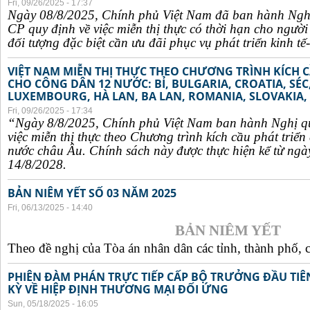
Fri, 09/26/2025 - 17:37
Ngày 08/8/2025, Chính phủ Việt Nam đã ban hành Ngh
CP quy định về việc miễn thị thực có thời hạn cho ngườ
đối tượng đặc biệt cần ưu đãi phục vụ phát triển kinh tế-
VIỆT NAM MIỄN THỊ THỰC THEO CHƯƠNG TRÌNH KÍCH C
CHO CÔNG DÂN 12 NƯỚC: BỈ, BULGARIA, CROATIA, SÉ
LUXEMBOURG, HÀ LAN, BA LAN, ROMANIA, SLOVAKIA, 
Fri, 09/26/2025 - 17:34
“Ngày 8/8/2025, Chính phủ Việt Nam ban hành Nghị q
việc miễn thị thực theo Chương trình kích cầu phát triể
nước châu Âu. Chính sách này được thực hiện kể từ ngà
14/8/2028.
BẢN NIÊM YẾT SỐ 03 NĂM 2025
Fri, 06/13/2025 - 14:40
BẢN NIÊM YẾT
Theo đề nghị của Tòa án nhân dân các tỉnh, thành phố, c
PHIÊN ĐÀM PHÁN TRỰC TIẾP CẤP BỘ TRƯỞNG ĐẦU TIÊN
KỲ VỀ HIỆP ĐỊNH THƯƠNG MẠI ĐỐI ỨNG
Sun, 05/18/2025 - 16:05