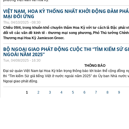
phương Việt Nam và Hoa Kỳ.
VIỆT NAM, HOA KỲ THỐNG NHẤT KHỞI ĐỘNG ĐÀM P
MẠI ĐỐI ỨNG
Thu, 04/10/2025 - 08:30
Chiều 09/4, trong khuôn khổ chuyến thăm Hoa Kỳ với tư cách là Đặc phái v
đổi về các vấn đề kinh tế - thương mại song phương, Phó Thủ tướng Chín
Thương mại Hoa Kỳ Jamieson Greer.
BỘ NGOẠI GIAO PHÁT ĐỘNG CUỘC THI “TÌM KIẾM SỨ GI
NGOÀI NĂM 2025”
Tue, 04/08/2025 - 16:30
THÔNG BÁO
Đại sứ quán Việt Nam tại Hoa Kỳ trân trọng thông báo tới toàn thể cộng đồng n
thi “Tìm kiếm Sứ giả tiếng Việt ở nước ngoài năm 2025” do Ủy ban Nhà nước 
Ngoại giao phát động.
Pages
1
2
3
4
5
6
7
8
9