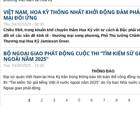
phương Việt Nam và Hoa Kỳ.
VIỆT NAM, HOA KỲ THỐNG NHẤT KHỞI ĐỘNG ĐÀM P
MẠI ĐỐI ỨNG
Thu, 04/10/2025 - 08:30
Chiều 09/4, trong khuôn khổ chuyến thăm Hoa Kỳ với tư cách là Đặc phái v
đổi về các vấn đề kinh tế - thương mại song phương, Phó Thủ tướng Chín
Thương mại Hoa Kỳ Jamieson Greer.
BỘ NGOẠI GIAO PHÁT ĐỘNG CUỘC THI “TÌM KIẾM SỨ GI
NGOÀI NĂM 2025”
Tue, 04/08/2025 - 16:30
THÔNG BÁO
Đại sứ quán Việt Nam tại Hoa Kỳ trân trọng thông báo tới toàn thể cộng đồng n
thi “Tìm kiếm Sứ giả tiếng Việt ở nước ngoài năm 2025” do Ủy ban Nhà nước 
Ngoại giao phát động.
Pages
1
2
3
4
5
6
7
8
9