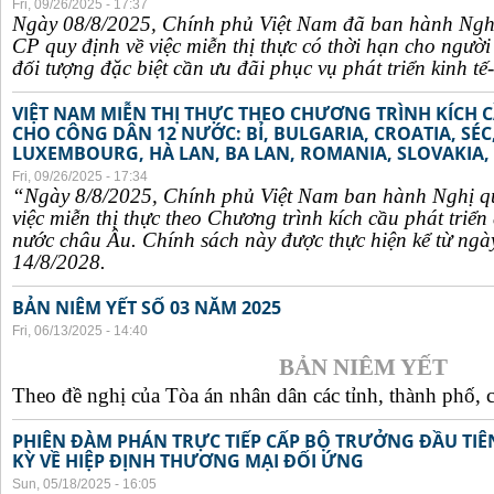
Fri, 09/26/2025 - 17:37
Ngày 08/8/2025, Chính phủ Việt Nam đã ban hành Ngh
CP quy định về việc miễn thị thực có thời hạn cho ngườ
đối tượng đặc biệt cần ưu đãi phục vụ phát triển kinh tế-
VIỆT NAM MIỄN THỊ THỰC THEO CHƯƠNG TRÌNH KÍCH C
CHO CÔNG DÂN 12 NƯỚC: BỈ, BULGARIA, CROATIA, SÉ
LUXEMBOURG, HÀ LAN, BA LAN, ROMANIA, SLOVAKIA, 
Fri, 09/26/2025 - 17:34
“Ngày 8/8/2025, Chính phủ Việt Nam ban hành Nghị q
việc miễn thị thực theo Chương trình kích cầu phát triể
nước châu Âu. Chính sách này được thực hiện kể từ ngà
14/8/2028.
BẢN NIÊM YẾT SỐ 03 NĂM 2025
Fri, 06/13/2025 - 14:40
BẢN NIÊM YẾT
Theo đề nghị của Tòa án nhân dân các tỉnh, thành phố, c
PHIÊN ĐÀM PHÁN TRỰC TIẾP CẤP BỘ TRƯỞNG ĐẦU TIÊN
KỲ VỀ HIỆP ĐỊNH THƯƠNG MẠI ĐỐI ỨNG
Sun, 05/18/2025 - 16:05