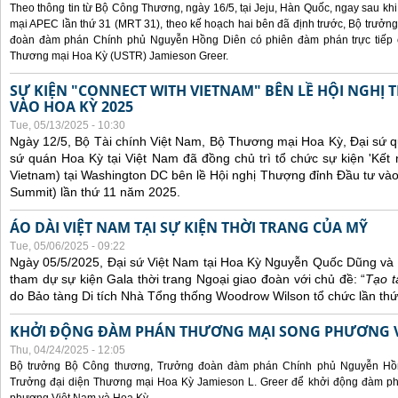
Theo thông tin từ Bộ Công Thương, ngày 16/5, tại Jeju, Hàn Quốc, ngay sau kh
mại APEC lần thứ 31 (MRT 31), theo kế hoạch hai bên đã định trước, Bộ trưở
đoàn đàm phán Chính phủ Nguyễn Hồng Diên có phiên đàm phán trực tiếp 
Thương mại Hoa Kỳ (USTR) Jamieson Greer.
SỰ KIỆN "CONNECT WITH VIETNAM" BÊN LỀ HỘI NGHỊ
VÀO HOA KỲ 2025
Tue, 05/13/2025 - 10:30
Ngày 12/5, Bộ Tài chính Việt Nam, Bộ Thương mại Hoa Kỳ, Đại sứ q
sứ quán Hoa Kỳ tại Việt Nam đã đồng chủ trì tổ chức sự kiện 'Kết 
Vietnam) tại Washington DC bên lề Hội nghị Thượng đỉnh Đầu tư và
Summit) lần thứ 11 năm 2025.
ÁO DÀI VIỆT NAM TẠI SỰ KIỆN THỜI TRANG CỦA MỸ
Tue, 05/06/2025 - 09:22
Ngày 05/5/2025, Đại sứ Việt Nam tại Hoa Kỳ Nguyễn Quốc Dũng và 
tham dự sự kiện Gala thời trang Ngoại giao đoàn với chủ đề: “
Tạo t
do Bảo tàng Di tích Nhà Tổng thống Woodrow Wilson tổ chức lần thứ
KHỞI ĐỘNG ĐÀM PHÁN THƯƠNG MẠI SONG PHƯƠNG VI
Thu, 04/24/2025 - 12:05
Bộ trưởng Bộ Công thương, Trưởng đoàn đàm phán Chính phủ Nguyễn Hồn
Trưởng đại diện Thương mại Hoa Kỳ Jamieson L. Greer để khởi động đàm phá