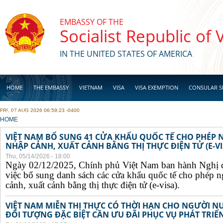
Skip to main content
EMBASSY OF THE
Socialist Republic of
IN THE UNITED STATES OF AMERICA
HOME
THE EMBASSY
VIETNAM
VISA
VISA EXEMPTION
CONSULAR S
FRI, 07 AUG 2026 06:59:23 -0400
BUSINESS
YOU ARE HERE
HOME
VIỆT NAM BỔ SUNG 41 CỬA KHẨU QUỐC TẾ CHO PHÉP
NHẬP CẢNH, XUẤT CẢNH BẰNG THỊ THỰC ĐIỆN TỬ (E-VI
Thu, 05/14/2026 - 18:00
Ngày 02/12/2025, Chính phủ Việt Nam ban hành Nghị 
việc bổ sung danh sách các cửa khẩu quốc tế cho phép 
cảnh, xuất cảnh bằng thị thực điện tử (e-visa).
VIỆT NAM MIỄN THỊ THỰC CÓ THỜI HẠN CHO NGƯỜI N
ĐỐI TƯỢNG ĐẶC BIỆT CẦN ƯU ĐÃI PHỤC VỤ PHÁT TRIỂN 