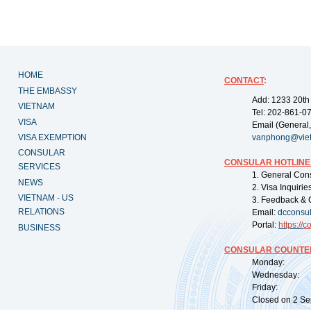
HOME
CONTACT
:
THE EMBASSY
Add: 1233 20th
VIETNAM
Tel: 202-861-0
VISA
Email (General,
VISA EXEMPTION
vanphong@vie
CONSULAR
CONSULAR HOTLINE
SERVICES
1. General Con
NEWS
2. Visa Inquiri
VIETNAM - US
3. Feedback & 
RELATIONS
Email:
dcconsu
Portal:
https://
co
BUSINESS
CONSULAR COUNTER
Monday: 09:
Wednesday: 0
Friday: 09:
Closed on 2 Sep